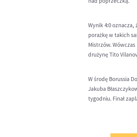
nad poprzeczką.
Wynik 4:0 oznacza, 
porażkę w takich sa
Mistrzów. Wówczas K
drużynę Tito Vilano
W środę Borussia D
Jakuba Błaszczykow
tygodniu. Finał za