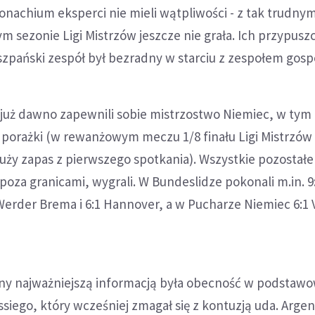
achium eksperci nie mieli wątpliwości - z tak trudny
 sezonie Ligi Mistrzów jeszcze nie grała. Ich przypusz
hiszpański zespół był bezradny w starciu z zespołem gosp
 już dawno zapewnili sobie mistrzostwo Niemiec, w tym
j porażki (w rewanżowym meczu 1/8 finału Ligi Mistrzów
uży zapas z pierwszego spotkania). Wszystkie pozostałe
 poza granicami, wygrali. W Bundeslidze pokonali m.in. 9
erder Brema i 6:1 Hannover, a w Pucharze Niemiec 6:1 
ony najważniejszą informacją była obecność w podsta
ssiego, który wcześniej zmagał się z kontuzją uda. Arge