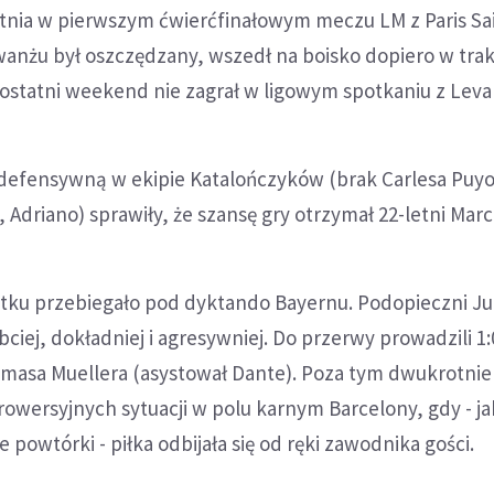
etnia w pierwszym ćwierćfinałowym meczu LM z Paris Sa
wanżu był oszczędzany, wszedł na boisko dopiero w trak
 ostatni weekend nie zagrał w ligowym spotkaniu z Leva
 defensywną w ekipie Katalończyków (brak Carlesa Puyo
 Adriano) sprawiły, że szansę gry otrzymał 22-letni Marc
tku przebiegało pod dyktando Bayernu. Podopieczni J
ciej, dokładniej i agresywniej. Do przerwy prowadzili 1:
masa Muellera (asystował Dante). Poza tym dwukrotnie
owersyjnych sytuacji w polu karnym Barcelony, gdy - ja
 powtórki - piłka odbijała się od ręki zawodnika gości.