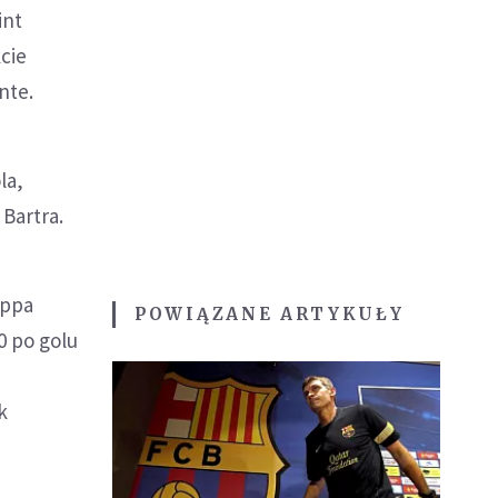
int
cie
nte.
la,
 Bartra.
uppa
POWIĄZANE ARTYKUŁY
0 po golu
k