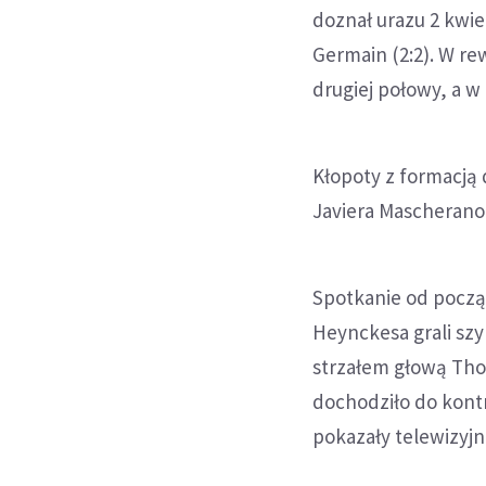
doznał urazu 2 kwi
Germain (2:2). W re
drugiej połowy, a w
Kłopoty z formacją
Javiera Mascherano,
Spotkanie od począ
Heynckesa grali szyb
strzałem głową Tho
dochodziło do kontr
pokazały telewizyjne