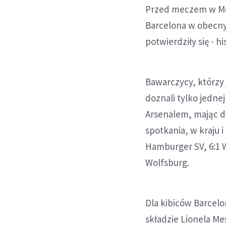
Przed meczem w Mon
Barcelona w obecnym
potwierdziły się - 
Bawarczycy, którzy
doznali tylko jedne
Arsenalem, mając d
spotkania, w kraju i
Hamburger SV, 6:1 W
Wolfsburg.
Dla kibiców Barcel
składzie Lionela Me