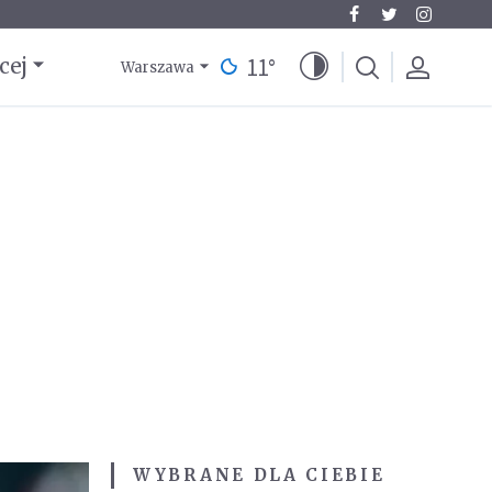
11
°
cej
Warszawa
WYBRANE DLA CIEBIE