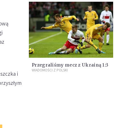
dową
gi
az
Przegraliśmy mecz z Ukrainą 1:3
WIADOMOŚCI Z POLSKI
szczka i
przyszłym