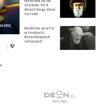
modlitwa do św.
Szarbela. Po 9
dniach mogą dziać
się cuda
ALERIĘ
Modlitwa ojca Pio
w trudnych i
beznadziejnych
sytuacjach
 w