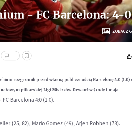
ium - FC Barcelona: 4-0
ZOBACZ G
hium rozgromili przed własną publicznością Barcelonę 4:0 (1:0)
ałowym piłkarskiej Ligi Mistrzów. Rewanż w środę 1 maja.
FC Barcelona 4:0 (1:0).
ler (25, 82), Mario Gomez (49), Arjen Robben (73).