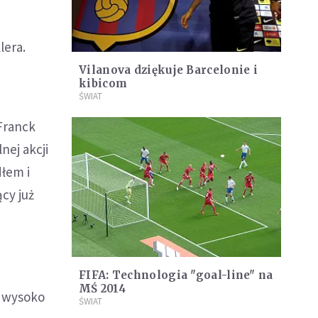
lera.
Vilanova dziękuje Barcelonie i
kibicom
ŚWIAT
Franck
nej akcji
dłem i
cy już
e
FIFA: Technologia "goal-line" na
MŚ 2014
ł wysoko
ŚWIAT