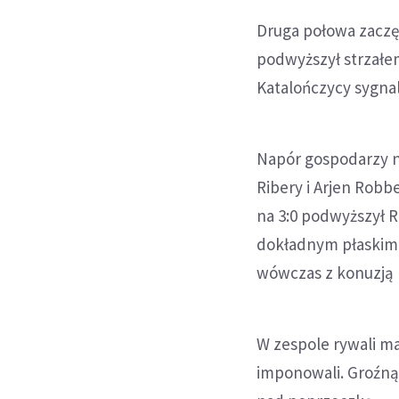
Druga połowa zaczęł
podwyższył strzałe
Katalończycy sygnali
Napór gospodarzy n
Ribery i Arjen Robbe
na 3:0 podwyższył R
dokładnym płaskim d
wówczas z konuzją (
W zespole rywali ma
imponowali. Groźną 