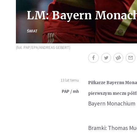
LM: Bayern Monach
ŚWIAT
(fot. PAP/EPA/ANDREAS GEBERT)
13 lat temu
Piłkarze Bayernu Monac
PAP / mh
pierwszym meczu półfin
Bayern Monachium - 
Bramki: Thomas Muel