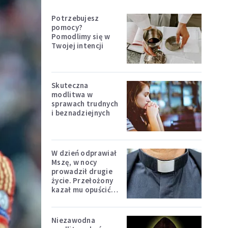
Potrzebujesz
pomocy?
Pomodlimy się w
Twojej intencji
Skuteczna
modlitwa w
sprawach trudnych
i beznadziejnych
W dzień odprawiał
Mszę, w nocy
prowadził drugie
życie. Przełożony
kazał mu opuścić
zakon
Niezawodna