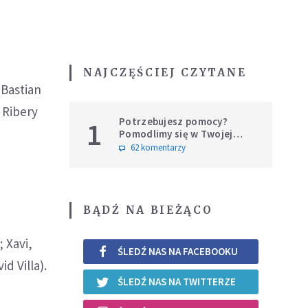
NAJCZĘŚCIEJ CZYTANE
 Bastian
 Ribery
Potrzebujesz pomocy?
1
Pomodlimy się w Twojej
intencji
62 komentarzy
BĄDŹ NA BIEŻĄCO
; Xavi,
ŚLEDŹ NAS NA FACEBOOKU
d Villa).
ŚLEDŹ NAS NA TWITTERZE