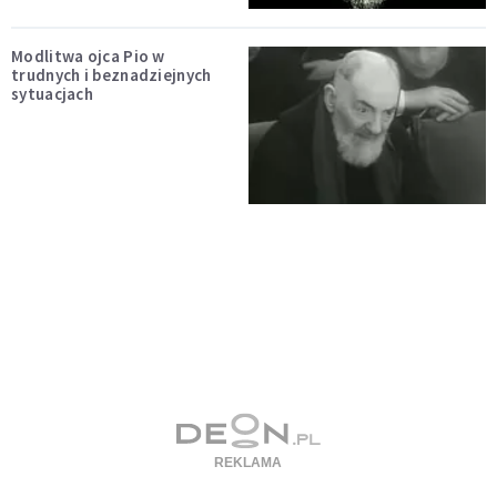
Modlitwa ojca Pio w
trudnych i beznadziejnych
sytuacjach