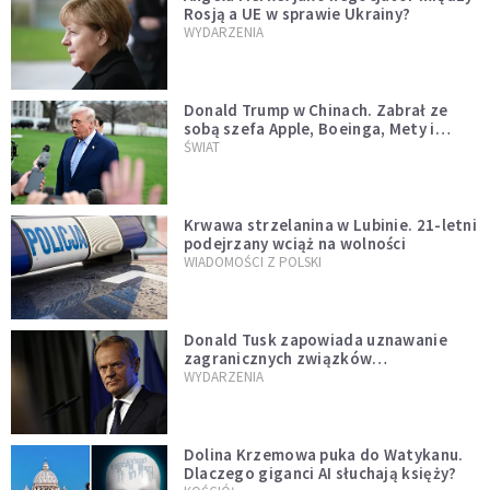
Rosją a UE w sprawie Ukrainy?
WYDARZENIA
Donald Trump w Chinach. Zabrał ze
sobą szefa Apple, Boeinga, Mety i
Muska
ŚWIAT
Krwawa strzelanina w Lubinie. 21-letni
podejrzany wciąż na wolności
WIADOMOŚCI Z POLSKI
Donald Tusk zapowiada uznawanie
zagranicznych związków
jednopłciowych. "Państwo oblało ten
WYDARZENIA
test"
Dolina Krzemowa puka do Watykanu.
Dlaczego giganci AI słuchają księży?