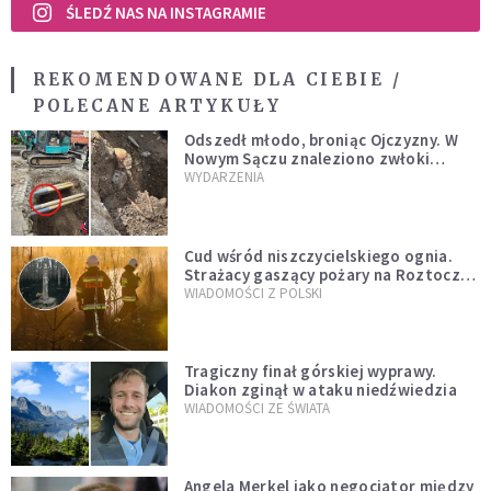
ŚLEDŹ NAS NA INSTAGRAMIE
REKOMENDOWANE DLA CIEBIE /
POLECANE ARTYKUŁY
Odszedł młodo, broniąc Ojczyzny. W
Nowym Sączu znaleziono zwłoki
mężczyzny z czasów potopu
WYDARZENIA
szwedzkiego
Cud wśród niszczycielskiego ognia.
Strażacy gaszący pożary na Roztoczu
opublikowali niezwykłe zdjęcie
WIADOMOŚCI Z POLSKI
Tragiczny finał górskiej wyprawy.
Diakon zginął w ataku niedźwiedzia
WIADOMOŚCI ZE ŚWIATA
Angela Merkel jako negocjator między