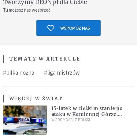
Tworzymy DEON.pl dla Ciebie
Tu możesz nas wesprzeć.
WSPOMÓŻ NAS
TEMATY W ARTYKULE
#piłka nożna
#liga mistrzów
WIĘCEJ W:
ŚWIAT
15-latek w ciężkim stanie po
ataku w Kamiennej Górze.
Policja zatrzymała dwóch
WIADOMOŚCI Z POLSKI
nastolatków