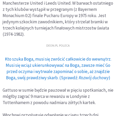
Manchesterze United i Leeds United. W barwach ostatniego
z tych klubów wystąpił w przegranym (z Bayernem
Monachium 0:2) finale Pucharu Europy w 1975 roku. Jest
jedynym szkockim zawodnikiem, który strzelał bramki w
trzech kolejnych turniejach finałowych mistrzostw świata
(1974-1982).
DEON.PL POLECA
Kto szuka Boga, musi się zwrócić całkowicie do wewnątrz.
Musi się wciąż ukierunkowywać na Boga, zawsze mieć Go
przed oczyma i wytrwale zapominać o sobie, aż znajdzie
Boga, swój prawdziwy skarb. (Sprawdź:
Rozwój duchowy
)
Gattuso w sumie będzie pauzował w pięciu spotkaniach, nie
mógłby zagrać 9 marca w rewanżu w Londynie z
Tottenhamem z powodu nadmiaru żółtych kartek.
Włochowi przysługuje odwołanie w ciągu trzech dni.