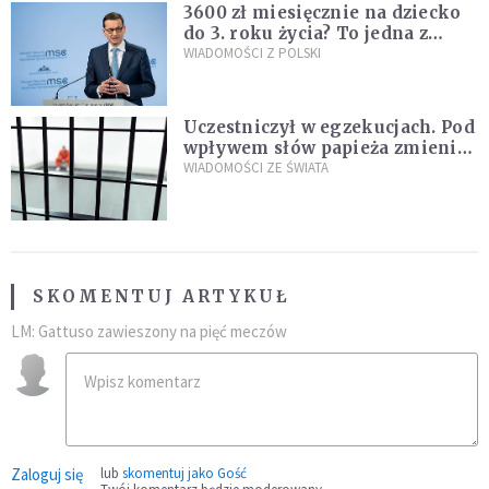
3600 zł miesięcznie na dziecko
do 3. roku życia? To jedna z
propozycji programu "Rozwój
WIADOMOŚCI Z POLSKI
Plus"
Uczestniczył w egzekucjach. Pod
wpływem słów papieża zmienił
zdanie
WIADOMOŚCI ZE ŚWIATA
SKOMENTUJ ARTYKUŁ
LM: Gattuso zawieszony na pięć meczów
Zaloguj się
lub
skomentuj jako Gość