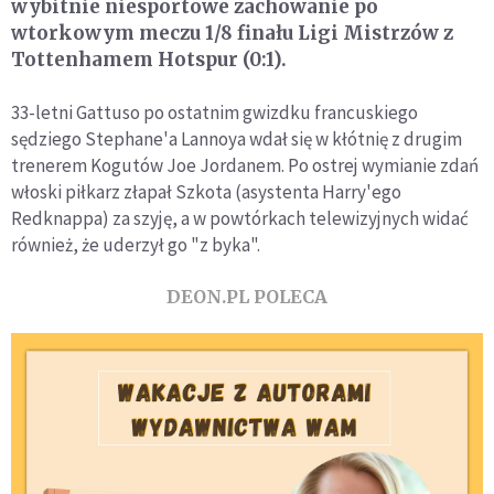
wybitnie niesportowe zachowanie po
wtorkowym meczu 1/8 finału Ligi Mistrzów z
Tottenhamem Hotspur (0:1).
33-letni Gattuso po ostatnim gwizdku francuskiego
sędziego Stephane'a Lannoya wdał się w kłótnię z drugim
trenerem Kogutów Joe Jordanem. Po ostrej wymianie zdań
włoski piłkarz złapał Szkota (asystenta Harry'ego
Redknappa) za szyję, a w powtórkach telewizyjnych widać
również, że uderzył go "z byka".
DEON.PL POLECA