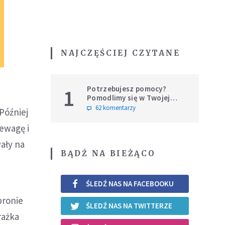
NAJCZĘŚCIEJ CZYTANE
Potrzebujesz pomocy?
1
Pomodlimy się w Twojej
intencji
62 komentarzy
Później
ewagę i
ały na
BĄDŹ NA BIEŻĄCO
ŚLEDŹ NAS NA FACEBOOKU
pronie
ŚLEDŹ NAS NA TWITTERZE
rażka