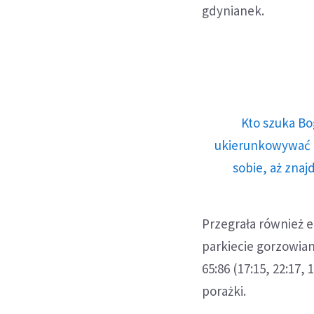
gdynianek.
Kto szuka Bo
ukierunkowywać n
sobie, aż znaj
Przegrała również 
parkiecie gorzowian
65:86 (17:15, 22:17,
porażki.