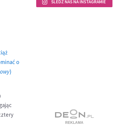
ŚLEDŹ NAS NA INSTAGRAMIE
ciąż
ominać o
howy
)
m
gając
cztery