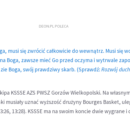
DEON.PL POLECA
ga, musi się zwrócić całkowicie do wewnątrz. Musi się w
a Boga, zawsze mieć Go przed oczyma i wytrwale zap
dzie Boga, swój prawdziwy skarb. (Sprawdź:
Rozwój duc
ekipa KSSSE AZS PWSZ Gorzów Wielkopolski. Na własny
ki musiały uznać wyższość drużyny Bourges Basket, ule
 13:26, 13:28). KSSSE ma na swoim koncie dwie wygrane i 