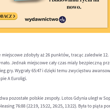
 miejscowe zdobyły aż 26 punktów, tracąc zaledwie 12. 
wnało. Jednak miejscowe cały czas mialy bezpieczną prz
eg gry. Wygrały 65:47 i dzięki temu zwycięstwu awansow
ie A Euroligi.
 dwa pozostałe polskie zespoły. Lotos Gdynia uległ w So
asing 76:88 (22:19, 15:22, 26:25, 13:22). Była to piąta po