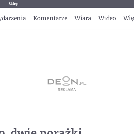
g
Sklep
Wię
darzenia
Komentarze
Wiara
Wideo
, dwie porażki