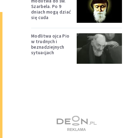
modlitwa do św.
Szarbela. Po 9
dniach mogą dziać
się cuda
Modlitwa ojca Pio
w trudnych i
beznadziejnych
sytuacjach