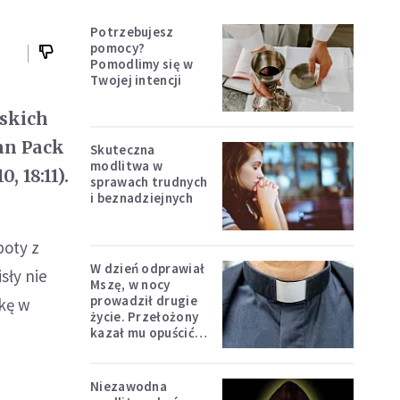
Potrzebujesz
pomocy?
Pomodlimy się w
Twojej intencji
lskich
an Pack
Skuteczna
modlitwa w
, 18:11).
sprawach trudnych
i beznadziejnych
poty z
W dzień odprawiał
sły nie
Mszę, w nocy
prowadził drugie
żkę w
życie. Przełożony
kazał mu opuścić
zakon
Niezawodna