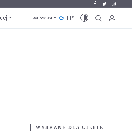
11
°
cej
Warszawa
WYBRANE DLA CIEBIE