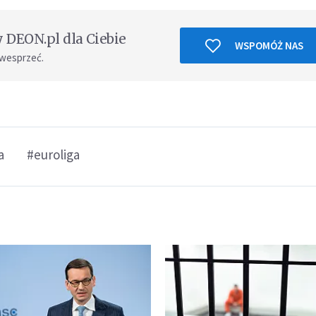
DEON.pl dla Ciebie
WSPOMÓŻ NAS
 wesprzeć.
a
#euroliga