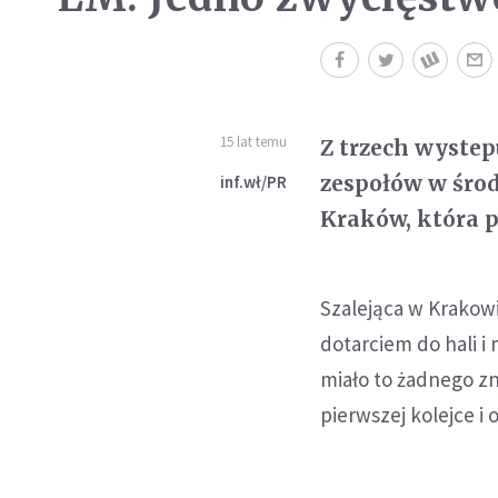
15 lat temu
Z trzech wystep
zespołów w środ
inf.wł/PR
Kraków, która pok
Szalejąca w Krakowi
dotarciem do hali i
miało to żadnego zn
pierwszej kolejce i