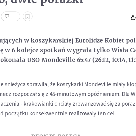
ujących w koszykarskiej Eurolidze Kobiet po
ę w 6 kolejce spotkań wygrała tylko Wisła C
onała USO Mondeville 65:47 (26:12, 10:14, 11:10
e snieżyca sprawiła, że koszykarki Mondeville miały kło
 mecz rozpoczął się z 45-minutowym opóźnieniem. Dla Wi
aczenia - krakowianki chciały zrewanżować się za pora
 od początku konsekwentnie realizowaly ten cel.