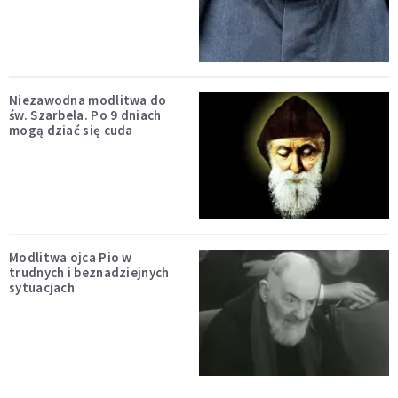
Niezawodna modlitwa do
św. Szarbela. Po 9 dniach
mogą dziać się cuda
Modlitwa ojca Pio w
trudnych i beznadziejnych
sytuacjach