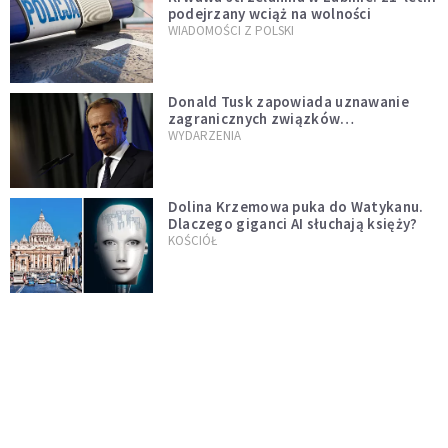
podejrzany wciąż na wolności
WIADOMOŚCI Z POLSKI
Donald Tusk zapowiada uznawanie
zagranicznych związków
jednopłciowych. "Państwo oblało ten
WYDARZENIA
test"
Dolina Krzemowa puka do Watykanu.
Dlaczego giganci AI słuchają księży?
KOŚCIÓŁ