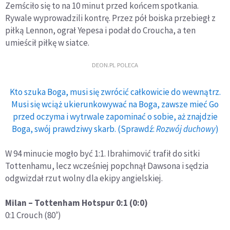
Zemściło się to na 10 minut przed końcem spotkania.
Rywale wyprowadzili kontrę. Przez pół boiska przebiegł z
piłką Lennon, ograł Yepesa i podał do Croucha, a ten
umieścił piłkę w siatce.
DEON.PL POLECA
Kto szuka Boga, musi się zwrócić całkowicie do wewnątrz.
Musi się wciąż ukierunkowywać na Boga, zawsze mieć Go
przed oczyma i wytrwale zapominać o sobie, aż znajdzie
Boga, swój prawdziwy skarb. (Sprawdź:
Rozwój duchowy
)
W 94 minucie mogło być 1:1. Ibrahimović trafił do sitki
Tottenhamu, lecz wcześniej popchnął Dawsona i sędzia
odgwizdał rzut wolny dla ekipy angielskiej.
Milan – Tottenham Hotspur 0:1 (0:0)
0:1 Crouch (80’)