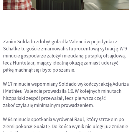
Zanim Soldado zdobył gola dla Valencii w pojedynku z
Schalke to goście zmarnowali stuprocentową sytuację. W 9
minucie gospodarze założyli nieudaną pułapkę ofsajdową,
lecz Huntelaar, mający idealną okazję zamiast uderzyć
piłkę machnął się i było po szansie.
W 17 minucie wspomniany Soldado wykończył akcję Aduriza
i Mathieu. Valencia prowadziła 1:0. W kolejnych minutach
hiszpański zespół przeważał, lecz pierwsza część
zakończyła się minimalnym prowadzeniem.
W 64 minucie spotkania wyrównał Raul, który strzałem po
ziemi pokonał Guaiatę. Do końca wynik nie uległ już zmianie