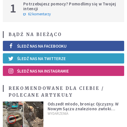
1
Potrzebujesz pomocy? Pomodlimy się w Twojej
intencji
62 komentarzy
BĄDŹ NA BIEŻĄCO
ŚLEDŹ NAS NA FACEBOOKU
ŚLEDŹ NAS NA TWITTERZE
ŚLEDŹ NAS NA INSTAGRAMIE
REKOMENDOWANE DLA CIEBIE /
POLECANE ARTYKUŁY
Odszedł młodo, broniąc Ojczyzny. W
Nowym Sączu znaleziono zwłoki
mężczyzny z czasów potopu
WYDARZENIA
szwedzkiego