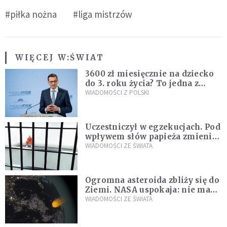
#piłka nożna
#liga mistrzów
WIĘCEJ W:
ŚWIAT
3600 zł miesięcznie na dziecko
do 3. roku życia? To jedna z
propozycji programu "Rozwój
WIADOMOŚCI Z POLSKI
Plus"
Uczestniczył w egzekucjach. Pod
wpływem słów papieża zmienił
zdanie
WIADOMOŚCI ZE ŚWIATA
Ogromna asteroida zbliży się do
Ziemi. NASA uspokaja: nie ma
zagrożenia
WIADOMOŚCI ZE ŚWIATA