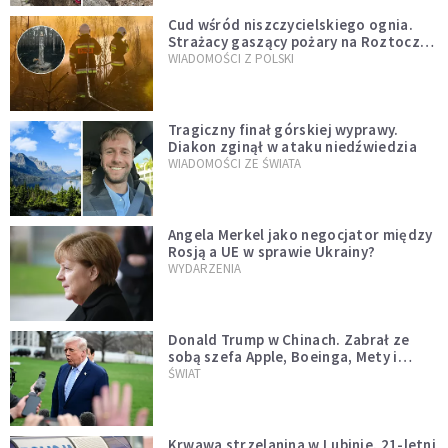
Cud wśród niszczycielskiego ognia.
Strażacy gaszący pożary na Roztoczu
opublikowali niezwykłe zdjęcie
WIADOMOŚCI Z POLSKI
Tragiczny finał górskiej wyprawy.
Diakon zginął w ataku niedźwiedzia
WIADOMOŚCI ZE ŚWIATA
Angela Merkel jako negocjator między
Rosją a UE w sprawie Ukrainy?
WYDARZENIA
Donald Trump w Chinach. Zabrał ze
sobą szefa Apple, Boeinga, Mety i
Muska
ŚWIAT
Krwawa strzelanina w Lubinie. 21-letni