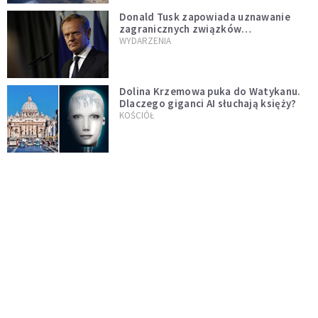
Donald Tusk zapowiada uznawanie
zagranicznych związków
jednopłciowych. "Państwo oblało ten
WYDARZENIA
test"
Dolina Krzemowa puka do Watykanu.
Dlaczego giganci AI słuchają księży?
KOŚCIÓŁ