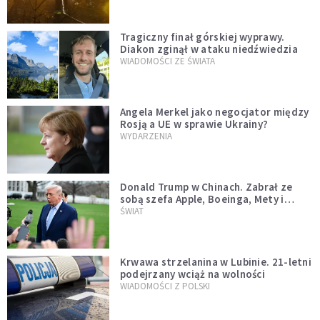
Tragiczny finał górskiej wyprawy.
Diakon zginął w ataku niedźwiedzia
WIADOMOŚCI ZE ŚWIATA
Angela Merkel jako negocjator między
Rosją a UE w sprawie Ukrainy?
WYDARZENIA
Donald Trump w Chinach. Zabrał ze
sobą szefa Apple, Boeinga, Mety i
Muska
ŚWIAT
Krwawa strzelanina w Lubinie. 21-letni
podejrzany wciąż na wolności
WIADOMOŚCI Z POLSKI