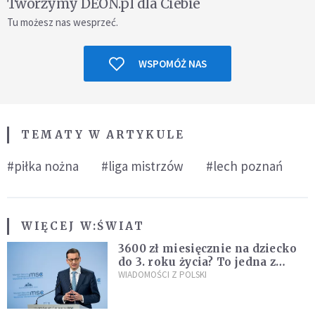
Tworzymy DEON.pl dla Ciebie
Tu możesz nas wesprzeć.
WSPOMÓŻ NAS
TEMATY W ARTYKULE
#piłka nożna
#liga mistrzów
#lech poznań
WIĘCEJ W:
ŚWIAT
3600 zł miesięcznie na dziecko
do 3. roku życia? To jedna z
propozycji programu "Rozwój
WIADOMOŚCI Z POLSKI
Plus"