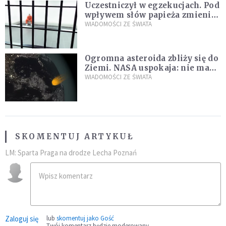
Uczestniczył w egzekucjach. Pod
wpływem słów papieża zmienił
zdanie
WIADOMOŚCI ZE ŚWIATA
Ogromna asteroida zbliży się do
Ziemi. NASA uspokaja: nie ma
zagrożenia
WIADOMOŚCI ZE ŚWIATA
SKOMENTUJ ARTYKUŁ
LM: Sparta Praga na drodze Lecha Poznań
Zaloguj się
lub
skomentuj jako Gość
Twój komentarz będzie moderowany