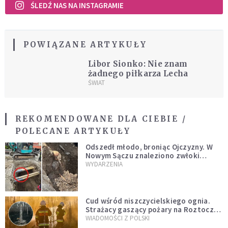
ŚLEDŹ NAS NA INSTAGRAMIE
POWIĄZANE ARTYKUŁY
Libor Sionko: Nie znam
żadnego piłkarza Lecha
ŚWIAT
REKOMENDOWANE DLA CIEBIE /
POLECANE ARTYKUŁY
Odszedł młodo, broniąc Ojczyzny. W
Nowym Sączu znaleziono zwłoki
mężczyzny z czasów potopu
WYDARZENIA
szwedzkiego
Cud wśród niszczycielskiego ognia.
Strażacy gaszący pożary na Roztoczu
opublikowali niezwykłe zdjęcie
WIADOMOŚCI Z POLSKI