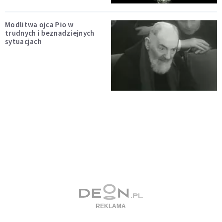
Modlitwa ojca Pio w
trudnych i beznadziejnych
sytuacjach