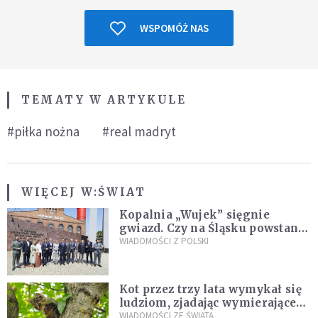
WSPOMÓŻ NAS
TEMATY W ARTYKULE
#piłka nożna
#real madryt
WIĘCEJ W:
ŚWIAT
Kopalnia „Wujek” sięgnie
gwiazd. Czy na Śląsku powstanie
„Dolina Krzemowa”?
WIADOMOŚCI Z POLSKI
Kot przez trzy lata wymykał się
ludziom, zjadając wymierające
kaczki. W końcu popełnił
WIADOMOŚCI ZE ŚWIATA