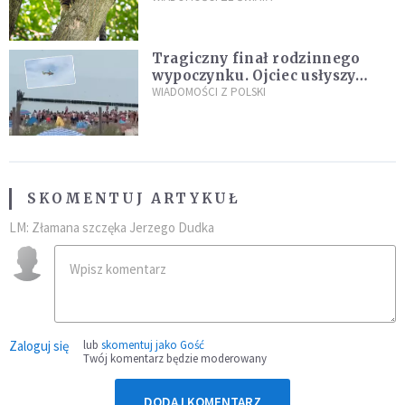
fatalny błąd
Tragiczny finał rodzinnego
wypoczynku. Ojciec usłyszy
zarzuty
WIADOMOŚCI Z POLSKI
SKOMENTUJ ARTYKUŁ
LM: Złamana szczęka Jerzego Dudka
Zaloguj się
lub
skomentuj jako Gość
Twój komentarz będzie moderowany
DODAJ KOMENTARZ