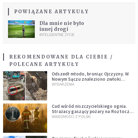
POWIĄZANE ARTYKUŁY
Dla mnie nie było
innej drogi
INTELIGENTNE ŻYCIE
REKOMENDOWANE DLA CIEBIE /
POLECANE ARTYKUŁY
Odszedł młodo, broniąc Ojczyzny. W
Nowym Sączu znaleziono zwłoki
mężczyzny z czasów potopu
WYDARZENIA
szwedzkiego
Cud wśród niszczycielskiego ognia.
Strażacy gaszący pożary na Roztoczu
opublikowali niezwykłe zdjęcie
WIADOMOŚCI Z POLSKI