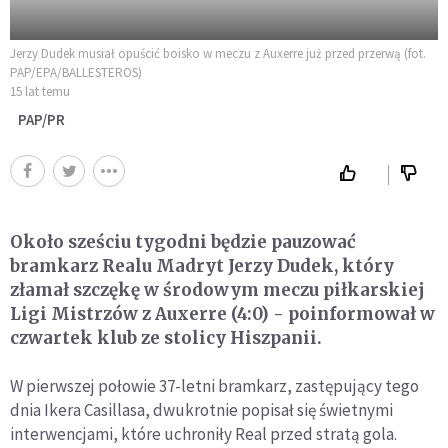
Jerzy Dudek musiał opuścić boisko w meczu z Auxerre już przed przerwą (fot.
PAP/EPA/BALLESTEROS)
15 lat temu
PAP/PR
Około sześciu tygodni będzie pauzować
bramkarz Realu Madryt Jerzy Dudek, który
złamał szczękę w środowym meczu piłkarskiej
Ligi Mistrzów z Auxerre (4:0) - poinformował w
czwartek klub ze stolicy Hiszpanii.
W pierwszej połowie 37-letni bramkarz, zastępujący tego
dnia Ikera Casillasa, dwukrotnie popisał się świetnymi
interwencjami, które uchroniły Real przed stratą gola.