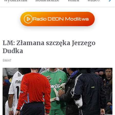
Radio DEON Modlitwa
LM: Złamana szczęka Jerzego
Dudka
ŚWIAT