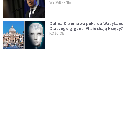
jednopłciowych. "Państwo oblało ten
WYDARZENIA
test"
Dolina Krzemowa puka do Watykanu.
Dlaczego giganci AI słuchają księży?
KOŚCIÓŁ