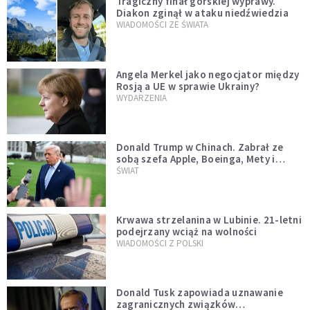
Tragiczny finał górskiej wyprawy.
Diakon zginął w ataku niedźwiedzia
WIADOMOŚCI ZE ŚWIATA
Angela Merkel jako negocjator między
Rosją a UE w sprawie Ukrainy?
WYDARZENIA
Donald Trump w Chinach. Zabrał ze
sobą szefa Apple, Boeinga, Mety i
Muska
ŚWIAT
Krwawa strzelanina w Lubinie. 21-letni
podejrzany wciąż na wolności
WIADOMOŚCI Z POLSKI
Donald Tusk zapowiada uznawanie
zagranicznych związków