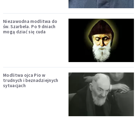
Niezawodna modlitwa do
św. Szarbela. Po 9 dniach
mogą dziać się cuda
Modlitwa ojca Pio w
trudnych i beznadziejnych
sytuacjach