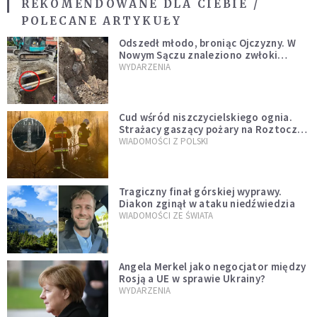
REKOMENDOWANE DLA CIEBIE /
POLECANE ARTYKUŁY
Odszedł młodo, broniąc Ojczyzny. W
Nowym Sączu znaleziono zwłoki
mężczyzny z czasów potopu
WYDARZENIA
szwedzkiego
Cud wśród niszczycielskiego ognia.
Strażacy gaszący pożary na Roztoczu
opublikowali niezwykłe zdjęcie
WIADOMOŚCI Z POLSKI
Tragiczny finał górskiej wyprawy.
Diakon zginął w ataku niedźwiedzia
WIADOMOŚCI ZE ŚWIATA
Angela Merkel jako negocjator między
Rosją a UE w sprawie Ukrainy?
WYDARZENIA