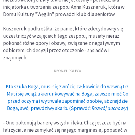
inicjatorka utworzenia zespołu Anna Kuszneruk, która w
Domu Kultury "Węglin" prowadzi klub dla seniorów.
Kuszneruk podkreśliła, że panie, które zdecydowały się
uczestniczyć w zajęciach tego zespołu, musiały nieraz
pokonać różne opory i obawy, związane z negatywnym
odbiorem ich decyzji przez otoczenie - sąsiadów i
znajomych.
DEON.PL POLECA
Kto szuka Boga, musi się zwrócić całkowicie do wewnątrz.
Musi się wciąż ukierunkowywać na Boga, zawsze mieć Go
przed oczyma i wytrwale zapominać o sobie, aż znajdzie
Boga, swój prawdziwy skarb. (Sprawdź:
Rozwój duchowy
)
- One pokonują barierę wstydu i lęku. Chcą jeszcze być na
fali życia, a nie zamykać się na jego marginesie, popadać w