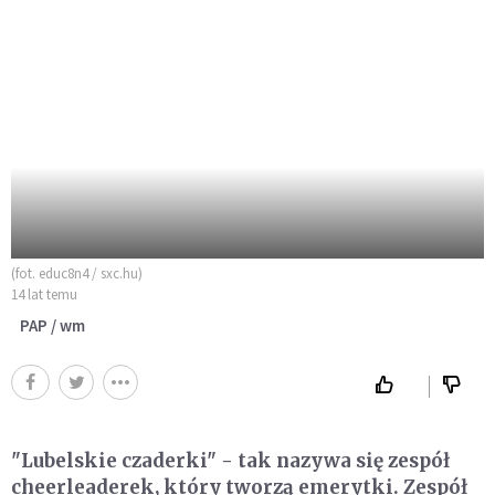
(fot. educ8n4 / sxc.hu)
14 lat temu
PAP / wm
"Lubelskie czaderki" - tak nazywa się zespół
cheerleaderek, który tworzą emerytki. Zespół