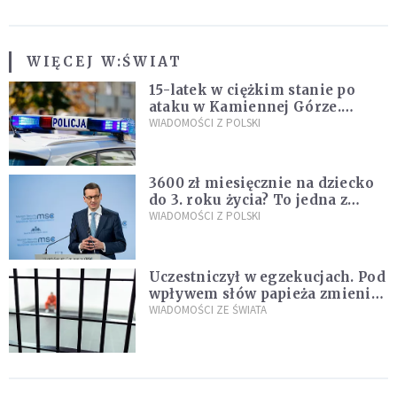
WIĘCEJ W:
ŚWIAT
15-latek w ciężkim stanie po
ataku w Kamiennej Górze.
Policja zatrzymała dwóch
WIADOMOŚCI Z POLSKI
nastolatków
3600 zł miesięcznie na dziecko
do 3. roku życia? To jedna z
propozycji programu "Rozwój
WIADOMOŚCI Z POLSKI
Plus"
Uczestniczył w egzekucjach. Pod
wpływem słów papieża zmienił
zdanie
WIADOMOŚCI ZE ŚWIATA