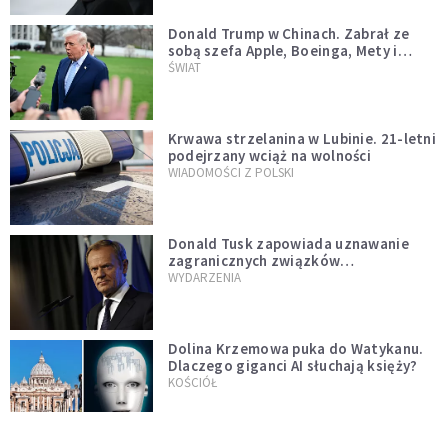
Donald Trump w Chinach. Zabrał ze
sobą szefa Apple, Boeinga, Mety i
Muska
ŚWIAT
Krwawa strzelanina w Lubinie. 21-letni
podejrzany wciąż na wolności
WIADOMOŚCI Z POLSKI
Donald Tusk zapowiada uznawanie
zagranicznych związków
jednopłciowych. "Państwo oblało ten
WYDARZENIA
test"
Dolina Krzemowa puka do Watykanu.
Dlaczego giganci AI słuchają księży?
KOŚCIÓŁ