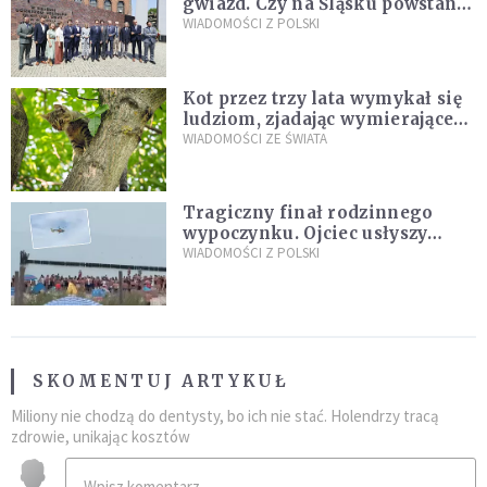
gwiazd. Czy na Śląsku powstanie
„Dolina Krzemowa”?
WIADOMOŚCI Z POLSKI
Kot przez trzy lata wymykał się
ludziom, zjadając wymierające
kaczki. W końcu popełnił
WIADOMOŚCI ZE ŚWIATA
fatalny błąd
Tragiczny finał rodzinnego
wypoczynku. Ojciec usłyszy
zarzuty
WIADOMOŚCI Z POLSKI
SKOMENTUJ ARTYKUŁ
Miliony nie chodzą do dentysty, bo ich nie stać. Holendrzy tracą
zdrowie, unikając kosztów