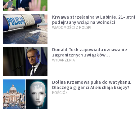
Krwawa strzelanina w Lubinie. 21-letni
podejrzany wciąż na wolności
WIADOMOŚCI Z POLSKI
Donald Tusk zapowiada uznawanie
zagranicznych związków
jednopłciowych. "Państwo oblało ten
WYDARZENIA
test"
Dolina Krzemowa puka do Watykanu.
Dlaczego giganci AI słuchają księży?
KOŚCIÓŁ