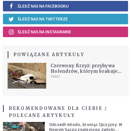
ŚLEDŹ NAS NA FACEBOOKU
ŚLEDŹ NAS NA TWITTERZE
ŚLEDŹ NAS NA INSTAGRAMIE
POWIĄZANE ARTYKUŁY
Czerwony Krzyż: przybywa
Holendrów, którym brakuje
na jedzenie. "Cały tydzień
ŚWIAT
jedzą tylko naleśniki"
REKOMENDOWANE DLA CIEBIE /
POLECANE ARTYKUŁY
Odszedł młodo, broniąc Ojczyzny. W
Nowym Sączu znaleziono zwłoki