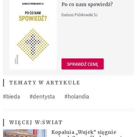
Po co nam spowiedź?
Dariusz Piórkowski SJ
SPRAWDŹ CENĘ
TEMATY W ARTYKULE
#bieda
#dentysta
#holandia
WIĘCEJ W:
ŚWIAT
Kopalnia „Wujek” sięgnie