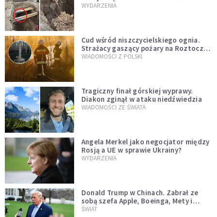
mężczyzny z czasów potopu
WYDARZENIA
szwedzkiego
Cud wśród niszczycielskiego ognia.
Strażacy gaszący pożary na Roztoczu
opublikowali niezwykłe zdjęcie
WIADOMOŚCI Z POLSKI
Tragiczny finał górskiej wyprawy.
Diakon zginął w ataku niedźwiedzia
WIADOMOŚCI ZE ŚWIATA
Angela Merkel jako negocjator między
Rosją a UE w sprawie Ukrainy?
WYDARZENIA
Donald Trump w Chinach. Zabrał ze
sobą szefa Apple, Boeinga, Mety i
Muska
ŚWIAT