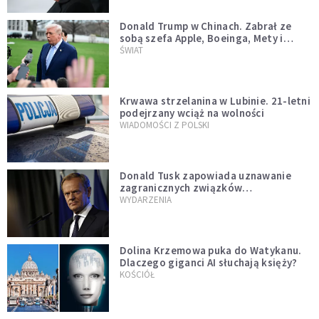
Donald Trump w Chinach. Zabrał ze
sobą szefa Apple, Boeinga, Mety i
Muska
ŚWIAT
Krwawa strzelanina w Lubinie. 21-letni
podejrzany wciąż na wolności
WIADOMOŚCI Z POLSKI
Donald Tusk zapowiada uznawanie
zagranicznych związków
jednopłciowych. "Państwo oblało ten
WYDARZENIA
test"
Dolina Krzemowa puka do Watykanu.
Dlaczego giganci AI słuchają księży?
KOŚCIÓŁ