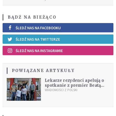
BĄDŹ NA BIEŻĄCO
ŚLEDŹ NAS NA FACEBOOKU
ŚLEDŹ NAS NA TWITTERZE
ŚLEDŹ NAS NA INSTAGRAMIE
POWIĄZANE ARTYKUŁY
Lekarze rezydenci apelują o
spotkanie z premier Beatą
Szydło. Trwa protest głodowy
WIADOMOŚCI Z POLSKI