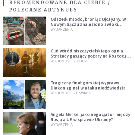
REKOMENDOWANE DLA CIEBIE /
POLECANE ARTYKUŁY
Odszedł młodo, broniąc Ojczyzny. W
Nowym Sączu znaleziono zwłoki
mężczyzny z czasów potopu
WYDARZENIA
szwedzkiego
Cud wśród niszczycielskiego ognia.
Strażacy gaszący pożary na Roztoczu
opublikowali niezwykłe zdjęcie
WIADOMOŚCI Z POLSKI
Tragiczny finał górskiej wyprawy.
Diakon zginął w ataku niedźwiedzia
WIADOMOŚCI ZE ŚWIATA
Angela Merkel jako negocjator między
Rosją a UE w sprawie Ukrainy?
WYDARZENIA