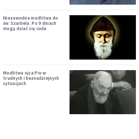
Niezawodna modlitwa do
św. Szarbela. Po 9 dniach
mogą dziać się cuda
Modlitwa ojca Pio w
trudnych i beznadziejnych
sytuacjach