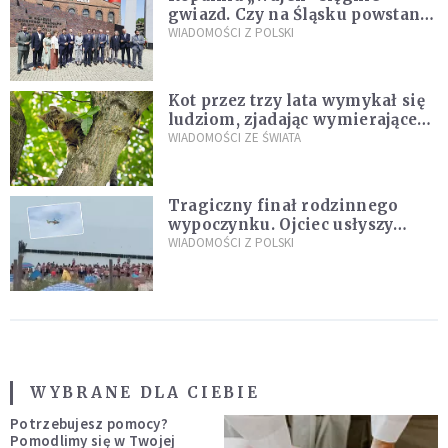
gwiazd. Czy na Śląsku powstanie
„Dolina Krzemowa”?
WIADOMOŚCI Z POLSKI
Kot przez trzy lata wymykał się
ludziom, zjadając wymierające
kaczki. W końcu popełnił
WIADOMOŚCI ZE ŚWIATA
fatalny błąd
Tragiczny finał rodzinnego
wypoczynku. Ojciec usłyszy
zarzuty
WIADOMOŚCI Z POLSKI
WYBRANE DLA CIEBIE
Potrzebujesz pomocy?
Pomodlimy się w Twojej