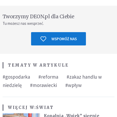
Tworzymy DEON.pl dla Ciebie
Tu możesz nas wesprzeć.
WSPOMÓŻ NAS
TEMATY W ARTYKULE
#gospodarka
#reforma
#zakaz handlu w
niedzielę
#morawiecki
#wpływ
WIĘCEJ W:
ŚWIAT
Kopalnia „Wujek” sięgnie