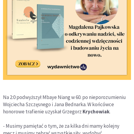
Na 2:0 podwyższył Mbaye Niang w 60. po nieporozumieniu
Wojciecha Szczęsnego i Jana Bednarka. W końcówce
honorowe trafienie uzyskał Grzegorz
Krychowiak
.
- Musimy pamiętać o tym, że za kilka dni mamy kolejny
mecz i musimy zebrać wszystkie siły, wydobyć