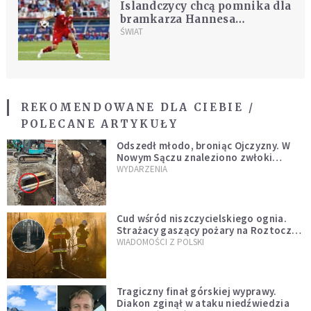
Islandczycy chcą pomnika dla
bramkarza Hannesa
Halldorssona
ŚWIAT
REKOMENDOWANE DLA CIEBIE /
POLECANE ARTYKUŁY
Odszedł młodo, broniąc Ojczyzny. W
Nowym Sączu znaleziono zwłoki
mężczyzny z czasów potopu
WYDARZENIA
szwedzkiego
Cud wśród niszczycielskiego ognia.
Strażacy gaszący pożary na Roztoczu
opublikowali niezwykłe zdjęcie
WIADOMOŚCI Z POLSKI
Tragiczny finał górskiej wyprawy.
Diakon zginął w ataku niedźwiedzia