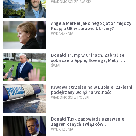
WIADOMOŚCI ZE ŚWIATA
Angela Merkel jako negocjator między
Rosją a UE w sprawie Ukrainy?
WYDARZENIA
Donald Trump w Chinach. Zabrał ze
sobą szefa Apple, Boeinga, Mety i
Muska
ŚWIAT
Krwawa strzelanina w Lubinie. 21-letni
podejrzany wciąż na wolności
WIADOMOŚCI Z POLSKI
Donald Tusk zapowiada uznawanie
zagranicznych związków
jednopłciowych. "Państwo oblało ten
WYDARZENIA
test"