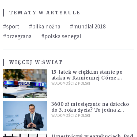
TEMATY W ARTYKULE
#sport
#piłka nożna
#mundial 2018
#przegrana
#polska senegal
WIĘCEJ W:
ŚWIAT
15-latek w ciężkim stanie po
ataku w Kamiennej Górze.
Policja zatrzymała dwóch
WIADOMOŚCI Z POLSKI
nastolatków
3600 zł miesięcznie na dziecko
do 3. roku życia? To jedna z
propozycji programu "Rozwój
WIADOMOŚCI Z POLSKI
Plus"
Uczestniczył w egzekucjach. Pod