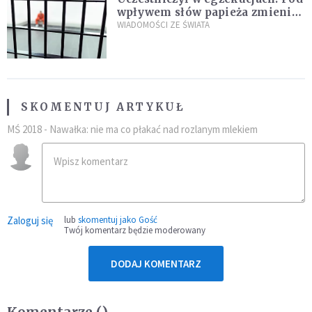
wpływem słów papieża zmienił
zdanie
WIADOMOŚCI ZE ŚWIATA
SKOMENTUJ ARTYKUŁ
MŚ 2018 - Nawałka: nie ma co płakać nad rozlanym mlekiem
Zaloguj się
lub
skomentuj jako Gość
Twój komentarz będzie moderowany
DODAJ KOMENTARZ
Komentarze (
)