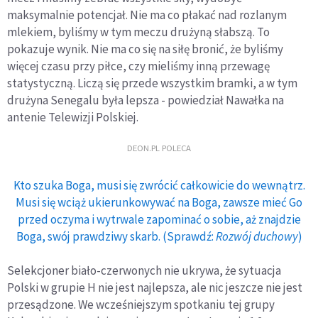
maksymalnie potencjał. Nie ma co płakać nad rozlanym
mlekiem, byliśmy w tym meczu drużyną słabszą. To
pokazuje wynik. Nie ma co się na siłę bronić, że byliśmy
więcej czasu przy piłce, czy mieliśmy inną przewagę
statystyczną. Liczą się przede wszystkim bramki, a w tym
drużyna Senegalu była lepsza - powiedział Nawałka na
antenie Telewizji Polskiej.
DEON.PL POLECA
Kto szuka Boga, musi się zwrócić całkowicie do wewnątrz.
Musi się wciąż ukierunkowywać na Boga, zawsze mieć Go
przed oczyma i wytrwale zapominać o sobie, aż znajdzie
Boga, swój prawdziwy skarb. (Sprawdź:
Rozwój duchowy
)
Selekcjoner biało-czerwonych nie ukrywa, że sytuacja
Polski w grupie H nie jest najlepsza, ale nic jeszcze nie jest
przesądzone. We wcześniejszym spotkaniu tej grupy