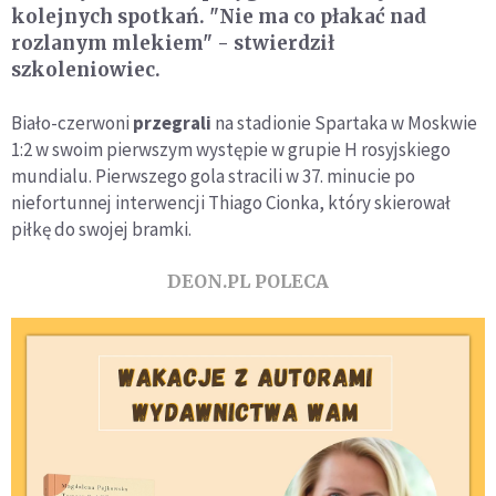
kolejnych spotkań. "Nie ma co płakać nad
rozlanym mlekiem" - stwierdził
szkoleniowiec.
Biało-czerwoni
przegrali
na stadionie Spartaka w Moskwie
1:2 w swoim pierwszym występie w grupie H rosyjskiego
mundialu. Pierwszego gola stracili w 37. minucie po
niefortunnej interwencji Thiago Cionka, który skierował
piłkę do swojej bramki.
DEON.PL POLECA