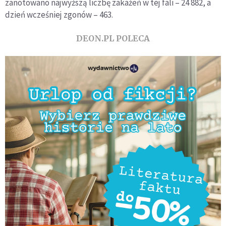
zanotowano najwyższą liczbę zakażeń w tej fali – 24 882, a
dzień wcześniej zgonów – 463.
DEON.PL POLECA