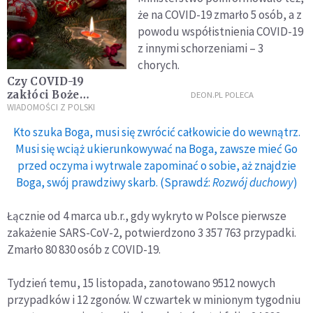
że na COVID-19 zmarło 5 osób, a z
powodu współistnienia COVID-19
z innymi schorzeniami – 3
chorych.
Czy COVID-19
zakłóci Boże
DEON.PL POLECA
Narodzenie?
WIADOMOŚCI Z POLSKI
Minister zdrowia
Kto szuka Boga, musi się zwrócić całkowicie do wewnątrz.
zabrał głos
Musi się wciąż ukierunkowywać na Boga, zawsze mieć Go
przed oczyma i wytrwale zapominać o sobie, aż znajdzie
Boga, swój prawdziwy skarb. (Sprawdź:
Rozwój duchowy
)
Łącznie od 4 marca ub.r., gdy wykryto w Polsce pierwsze
zakażenie SARS-CoV-2, potwierdzono 3 357 763 przypadki.
Zmarło 80 830 osób z COVID-19.
Tydzień temu, 15 listopada, zanotowano 9512 nowych
przypadków i 12 zgonów. W czwartek w minionym tygodniu