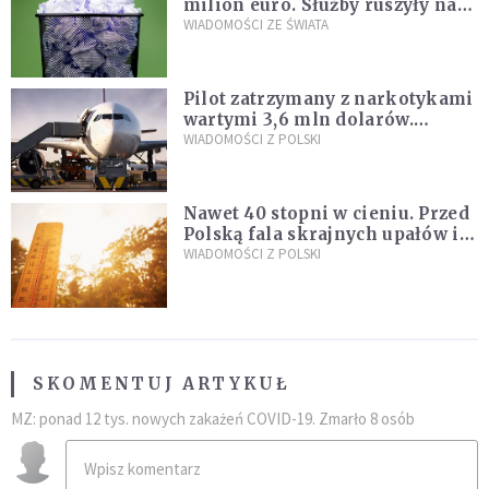
milion euro. Służby ruszyły na
poszukiwania
WIADOMOŚCI ZE ŚWIATA
Pilot zatrzymany z narkotykami
wartymi 3,6 mln dolarów.
Śledczy podejrzewają, że latał
WIADOMOŚCI Z POLSKI
pod ich wpływem
Nawet 40 stopni w cieniu. Przed
Polską fala skrajnych upałów i
gwałtowne burze
WIADOMOŚCI Z POLSKI
SKOMENTUJ ARTYKUŁ
MZ: ponad 12 tys. nowych zakażeń COVID-19. Zmarło 8 osób