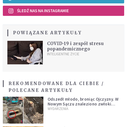
ŚLEDŹ NAS NA INSTAGRAMIE
POWIĄZANE ARTYKUŁY
COVID-19 i zespół stresu
popandemicznego
INTELIGENTNE ŻYCIE
REKOMENDOWANE DLA CIEBIE /
POLECANE ARTYKUŁY
Odszedł młodo, broniąc Ojczyzny. W
Nowym Sączu znaleziono zwłoki
mężczyzny z czasów potopu
WYDARZENIA
szwedzkiego