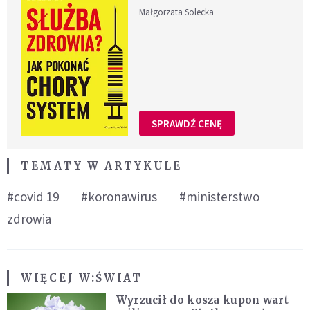
Małgorzata Solecka
SPRAWDŹ CENĘ
TEMATY W ARTYKULE
#covid 19
#koronawirus
#ministerstwo
zdrowia
WIĘCEJ W:
ŚWIAT
Wyrzucił do kosza kupon wart