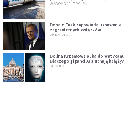
WIADOMOŚCI Z POLSKI
Donald Tusk zapowiada uznawanie
zagranicznych związków
jednopłciowych. "Państwo oblało ten
WYDARZENIA
test"
Dolina Krzemowa puka do Watykanu.
Dlaczego giganci AI słuchają księży?
KOŚCIÓŁ