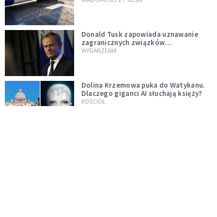
Donald Tusk zapowiada uznawanie
zagranicznych związków
jednopłciowych. "Państwo oblało ten
WYDARZENIA
test"
Dolina Krzemowa puka do Watykanu.
Dlaczego giganci AI słuchają księży?
KOŚCIÓŁ