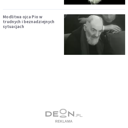
Modlitwa ojca Pio w
trudnych i beznadziejnych
sytuacjach