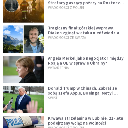
Strażacy gaszący pożary na Roztoczu
opublikowali niezwykłe zdjęcie
WIADOMOŚCI Z POLSKI
Tragiczny finał górskiej wyprawy.
Diakon zginął w ataku niedźwiedzia
WIADOMOŚCI ZE ŚWIATA
Angela Merkel jako negocjator między
Rosją a UE w sprawie Ukrainy?
WYDARZENIA
Donald Trump w Chinach. Zabrał ze
sobą szefa Apple, Boeinga, Mety i
Muska
ŚWIAT
Krwawa strzelanina w Lubinie. 21-letni
podejrzany wciąż na wolności
WIADOMOŚCI Z POLSKI