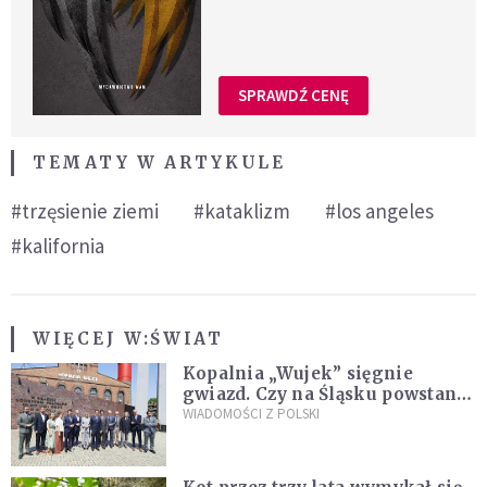
SPRAWDŹ CENĘ
TEMATY W ARTYKULE
#trzęsienie ziemi
#kataklizm
#los angeles
#kalifornia
WIĘCEJ W:
ŚWIAT
Kopalnia „Wujek” sięgnie
gwiazd. Czy na Śląsku powstanie
„Dolina Krzemowa”?
WIADOMOŚCI Z POLSKI