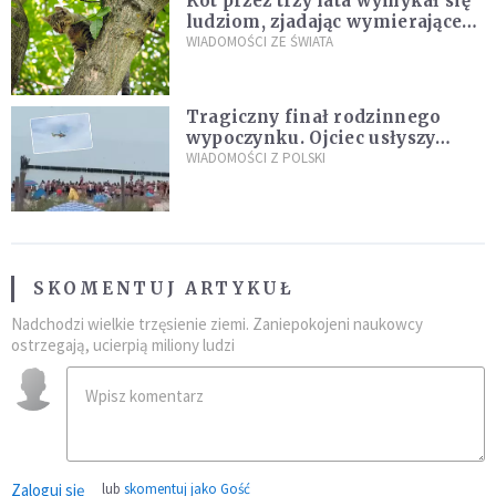
Kot przez trzy lata wymykał się
ludziom, zjadając wymierające
kaczki. W końcu popełnił
WIADOMOŚCI ZE ŚWIATA
fatalny błąd
Tragiczny finał rodzinnego
wypoczynku. Ojciec usłyszy
zarzuty
WIADOMOŚCI Z POLSKI
SKOMENTUJ ARTYKUŁ
Nadchodzi wielkie trzęsienie ziemi. Zaniepokojeni naukowcy
ostrzegają, ucierpią miliony ludzi
Zaloguj się
lub
skomentuj jako Gość