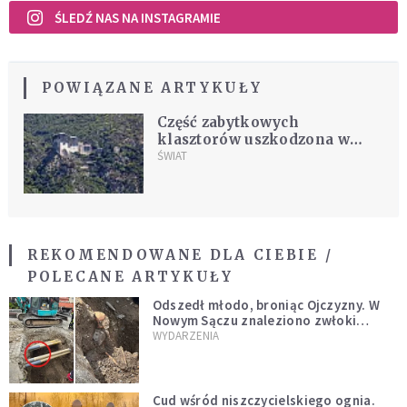
ŚLEDŹ NAS NA INSTAGRAMIE
POWIĄZANE ARTYKUŁY
Część zabytkowych
klasztorów uszkodzona w
trzęsieniu ziemi. Zauważono
ŚWIAT
"duże pęknięcia"
REKOMENDOWANE DLA CIEBIE /
POLECANE ARTYKUŁY
Odszedł młodo, broniąc Ojczyzny. W
Nowym Sączu znaleziono zwłoki
mężczyzny z czasów potopu
WYDARZENIA
szwedzkiego
Cud wśród niszczycielskiego ognia.