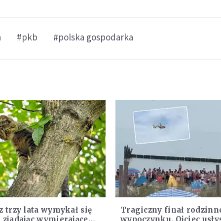
a
#pkb
#polska gospodarka
z trzy lata wymykał się
Tragiczny finał rodzin
 zjadając wymierające
wypoczynku. Ojciec usły