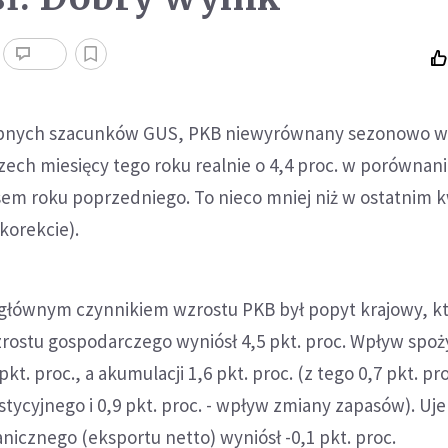
ępnych szacunków GUS, PKB niewyrównany sezonowo w
zech miesięcy tego roku realnie o 4,4 proc. w porównani
em roku poprzedniego. To nieco mniej niż w ostatnim k
 korekcie).
r. głównym czynnikiem wzrostu PKB był popyt krajowy, k
ostu gospodarczego wyniósł 4,5 pkt. proc. Wpływ spoż
kt. proc., a akumulacji 1,6 pkt. proc. (z tego 0,7 pkt. pro
tycyjnego i 0,9 pkt. proc. - wpływ zmiany zapasów). U
icznego (eksportu netto) wyniósł -0,1 pkt. proc.