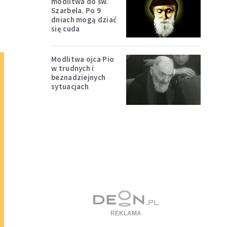
modlitwa do św.
Szarbela. Po 9
dniach mogą dziać
się cuda
Modlitwa ojca Pio
w trudnych i
beznadziejnych
sytuacjach