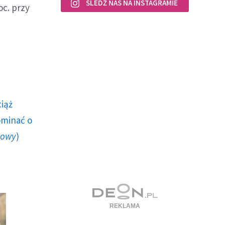
ŚLEDŹ NAS NA INSTAGRAMIE
oc. przy
ciąż
ominać o
howy
)