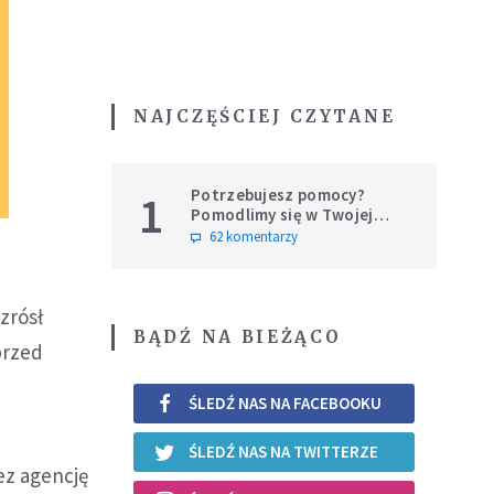
NAJCZĘŚCIEJ CZYTANE
Potrzebujesz pomocy?
1
Pomodlimy się w Twojej
intencji
62 komentarzy
zrósł
BĄDŹ NA BIEŻĄCO
przed
ŚLEDŹ NAS NA FACEBOOKU
ŚLEDŹ NAS NA TWITTERZE
ez agencję