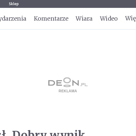
g
Sklep
Wię
darzenia
Komentarze
Wiara
Wideo
ł. Dobry wynik