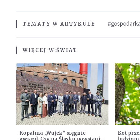
#gospodark
TEMATY W ARTYKULE
WIĘCEJ W:
ŚWIAT
Kopalnia „Wujek” sięgnie
Kot prze
gwiazd. Czy na Śląsku powstanie
ludziom,