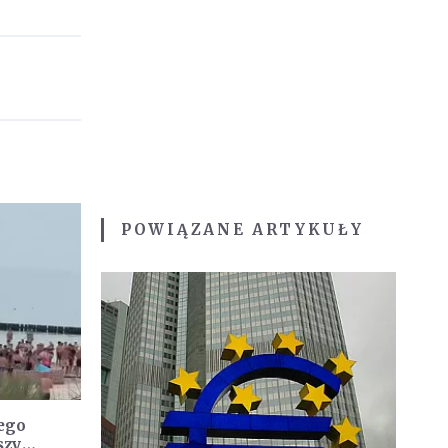
POWIĄZANE ARTYKUŁY
nego
szy