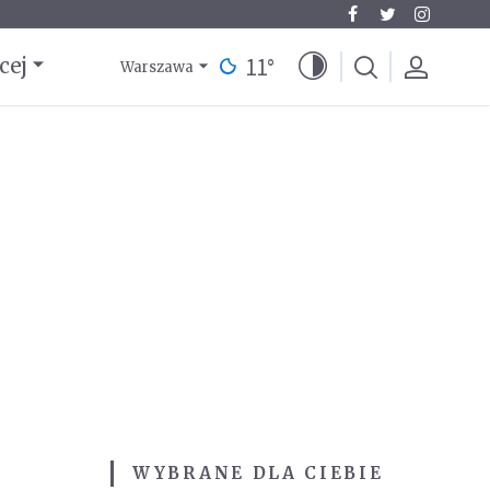
11
°
cej
Warszawa
WYBRANE DLA CIEBIE