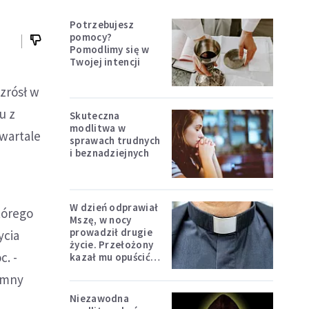
Potrzebujesz
pomocy?
Pomodlimy się w
Twojej intencji
zrósł w
u z
Skuteczna
modlitwa w
wartale
sprawach trudnych
i beznadziejnych
W dzień odprawiał
tórego
Mszę, w nocy
prowadził drugie
ycia
życie. Przełożony
c. -
kazał mu opuścić
zakon
jemny
Niezawodna