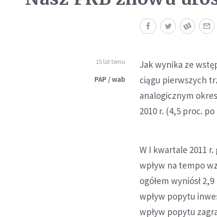
15 lat temu
Jak wynika ze wst
ciągu pierwszych tr
PAP / wab
analogicznym okres
2010 r. (4,5 proc. po
W I kwartale 2011 
wpływ na tempo wzr
ogółem wyniósł 2,9 p
wpływ popytu inwes
wpływ popytu zagran