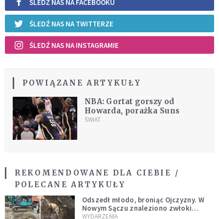
ŚLEDŹ NAS NA FACEBOOKU
ŚLEDŹ NAS NA TWITTERZE
ŚLEDŹ NAS NA INSTAGRAMIE
POWIĄZANE ARTYKUŁY
NBA: Gortat gorszy od
Howarda, porażka Suns
ŚWIAT
REKOMENDOWANE DLA CIEBIE /
POLECANE ARTYKUŁY
Odszedł młodo, broniąc Ojczyzny. W
Nowym Sączu znaleziono zwłoki
mężczyzny z czasów potopu
WYDARZENIA