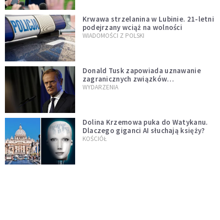
Krwawa strzelanina w Lubinie. 21-letni
podejrzany wciąż na wolności
WIADOMOŚCI Z POLSKI
Donald Tusk zapowiada uznawanie
zagranicznych związków
jednopłciowych. "Państwo oblało ten
WYDARZENIA
test"
Dolina Krzemowa puka do Watykanu.
Dlaczego giganci AI słuchają księży?
KOŚCIÓŁ