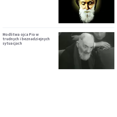
Modlitwa ojca Pio w
trudnych i beznadziejnych
sytuacjach