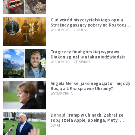
szwedzkiego
Cud wśród niszczycielskiego ognia.
Strażacy gaszący pożary na Roztoczu
opublikowali niezwykłe zdjęcie
WIADOMOŚCI Z POLSKI
Tragiczny finał górskiej wyprawy.
Diakon zginął w ataku niedźwiedzia
WIADOMOŚCI ZE ŚWIATA
Angela Merkel jako negocjator między
Rosją a UE w sprawie Ukrainy?
WYDARZENIA
Donald Trump w Chinach. Zabrał ze
sobą szefa Apple, Boeinga, Mety i
Muska
ŚWIAT