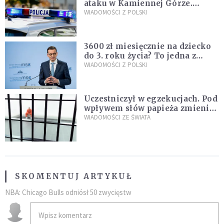
ataku w Kamiennej Górze.
Policja zatrzymała dwóch
WIADOMOŚCI Z POLSKI
nastolatków
3600 zł miesięcznie na dziecko
do 3. roku życia? To jedna z
propozycji programu "Rozwój
WIADOMOŚCI Z POLSKI
Plus"
Uczestniczył w egzekucjach. Pod
wpływem słów papieża zmienił
zdanie
WIADOMOŚCI ZE ŚWIATA
SKOMENTUJ ARTYKUŁ
NBA: Chicago Bulls odniósł 50 zwycięstw