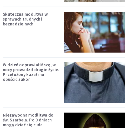
Skuteczna modlitwa w
sprawach trudnych i
beznadziejnych
W dzień odprawiał Mszę, w
nocy prowadził drugie życie.
Przełożony kazał mu
opuścić zakon
Niezawodna modlitwa do
św. Szarbela. Po 9 dniach
mogą dziać się cuda