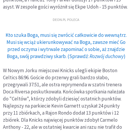
asyst. W zespole gości wyróżnił się Ekpe Udoh - 15 punktów.
DEON.PL POLECA
Kto szuka Boga, musi się zwrócić całkowicie do wewnątrz.
Musi się wciąż ukierunkowywać na Boga, zawsze mieć Go
przed oczyma i wytrwale zapominać o sobie, aż znajdzie
Boga, swój prawdziwy skarb. (Sprawdź:
Rozwój duchowy
)
W Nowym Jorku miejscowi Knicks ulegli ekipie Boston
Celtics 86:96. Goście do przerwy grali bardzo słabo,
przegrywali 37:51, ale ostra reprymenda w szatni trenera
Doca Riversa poskutkowała. Końcówka spotkania należała
do "Celtów", którzy zdobyli dziesięć ostatnich punktów.
Najlepszy na parkiecie Kevin Garnett uzyskał 24 punkty
przy 11 zbiórkach, a Rajon Rondo dodał 13 punktów i 12
zbiórek. Dla Knicks najwięcej punktów zdobył Carmelo
Anthony - 22, ale w ostatniej kwarcie ani razu nie trafił do