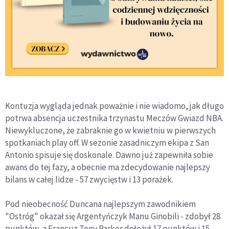
Kontuzja wygląda jednak poważnie i nie wiadomo, jak długo
potrwa absencja uczestnika trzynastu Meczów Gwiazd NBA.
Niewykluczone, że zabraknie go w kwietniu w pierwszych
spotkaniach play off. W sezonie zasadniczym ekipa z San
Antonio spisuje się doskonale. Dawno już zapewniła sobie
awans do tej fazy, a obecnie ma zdecydowanie najlepszy
bilans w całej lidze - 57 zwycięstw i 13 porażek.
Pod nieobecność Duncana najlepszym zawodnikiem
"Ostróg" okazał się Argentyńczyk Manu Ginobili - zdobył 28
punktów, a Francuz Tony Parker dołożył 17 punktów i 15