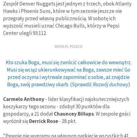
Zespół Denver Nuggets jest jednym z trzech, obok Atlanty
Hawks i Phoenix Suns, które w tym sezonie jeszcze nie
przegrały przed własną publicznością. W sobotę ich
wyższość musieli uznać Chicago Bulls, którzy w Pepsi
Center ulegli 93:112.
DEON.PL POLECA
Kto szuka Boga, musi się zwrócić całkowicie do wewnątrz.
Musi się wciąż ukierunkowywać na Boga, zawsze mieć Go
przed oczyma i wytrwale zapominać o sobie, aż znajdzie
Boga, swój prawdziwy skarb. (Sprawdź:
Rozwój duchowy
)
Carmelo Anthony
- lider klasyfikacji najskuteczniejszych
koszykarzy tego sezonu - zdobył 30 punktów dla
gospodarzy, a 21 dodał
Chauncey Billups
. W zespole gości
wyróżnił się
Derrick Rose
- 28 pkt.
"Pewnie nie wygramy na własnym parkiecie wszystkich 41