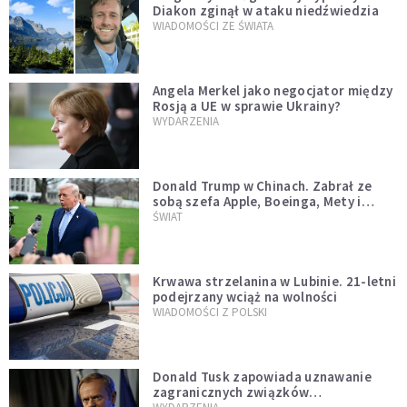
Diakon zginął w ataku niedźwiedzia
WIADOMOŚCI ZE ŚWIATA
Angela Merkel jako negocjator między
Rosją a UE w sprawie Ukrainy?
WYDARZENIA
Donald Trump w Chinach. Zabrał ze
sobą szefa Apple, Boeinga, Mety i
Muska
ŚWIAT
Krwawa strzelanina w Lubinie. 21-letni
podejrzany wciąż na wolności
WIADOMOŚCI Z POLSKI
Donald Tusk zapowiada uznawanie
zagranicznych związków