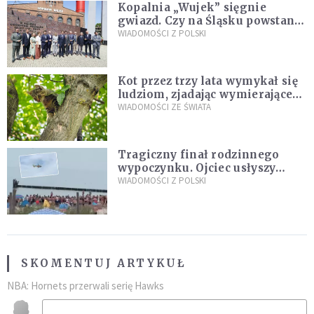
Kopalnia „Wujek” sięgnie
gwiazd. Czy na Śląsku powstanie
„Dolina Krzemowa”?
WIADOMOŚCI Z POLSKI
Kot przez trzy lata wymykał się
ludziom, zjadając wymierające
kaczki. W końcu popełnił
WIADOMOŚCI ZE ŚWIATA
fatalny błąd
Tragiczny finał rodzinnego
wypoczynku. Ojciec usłyszy
zarzuty
WIADOMOŚCI Z POLSKI
SKOMENTUJ ARTYKUŁ
NBA: Hornets przerwali serię Hawks