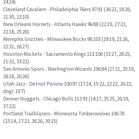
24:24)
Cleveland Cavaliers - Philadelphia 76ers 97:91 (36:23, 18:28,
21:30, 22:10)
New Orleans Hornets - Atlanta Hawks 96:88 (22:19, 27:23,
22:18, 25:28)
Memphis Grizzlies - Milwaukee Bucks 98:103 (29:19, 21:26,
22:31, 26:27)
Houston Rockets - Sacramento Kings 113:106 (33:27, 26:25,
21:32, 33:22)
San Antonio Spurs - Washington Wizards 106:84 (27:21, 25:19,
28:18, 26:26)
Utah Jazz - Detroit Pistons 100:97 (27:24, 15:22, 22:22, 26:22,
dogr. 10:7)
Denver Nuggets - Chicago Bulls 112:93 (14:27, 35:25, 26:19,
37:22)
Portland Trailblazers - Minnesota Timberwolves 106:78
(23:14, 17:23, 36:26, 30:15)