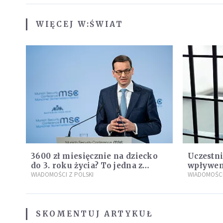
WIĘCEJ W:
ŚWIAT
3600 zł miesięcznie na dziecko
Uczestni
do 3. roku życia? To jedna z
wpływem
propozycji programu "Rozwój
WIADOMOŚCI Z POLSKI
zdanie
WIADOMOŚCI
Plus"
SKOMENTUJ ARTYKUŁ