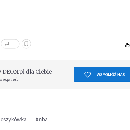
DEON.pl dla Ciebie
WSPOMÓŻ NAS
 wesprzeć.
koszykówka
#nba