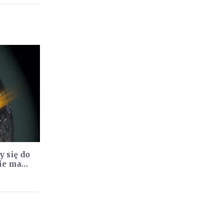
y się do
ie ma