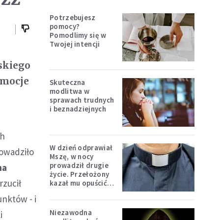
Potrzebujesz
pomocy?
Pomodlimy się w
Twojej intencji
skiego
Emocje
Skuteczna
modlitwa w
sprawach trudnych
i beznadziejnych
ch
W dzień odprawiał
owadziło
Mszę, w nocy
prowadził drugie
na
życie. Przełożony
rzucił
kazał mu opuścić
zakon
unktów - i
Niezawodna
i