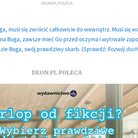
DEON.PL POLECA
ga, musi się zwrócić całkowicie do wewnątrz. Musi się w
a Boga, zawsze mieć Go przed oczyma i wytrwale zap
dzie Boga, swój prawdziwy skarb. (Sprawdź:
Rozwój duc
DEON.PL POLECA