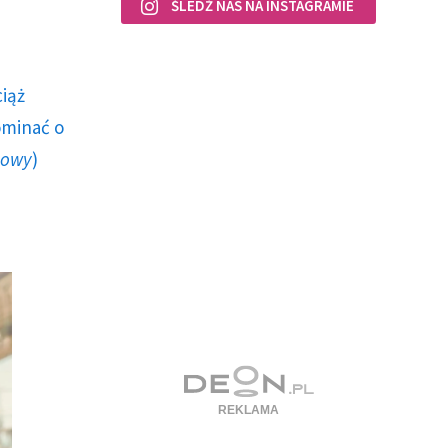
ŚLEDŹ NAS NA INSTAGRAMIE
ciąż
ominać o
howy
)