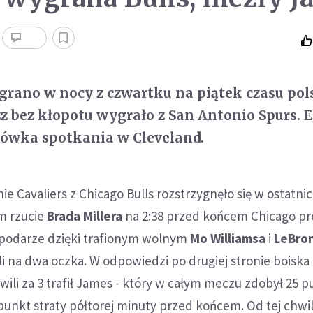
rano w nocy z czwartku na piątek czasu pol
z bez kłopotu wygrało z San Antonio Spurs. 
cówka spotkania w Cleveland.
 Cavaliers z Chicago Bulls rozstrzygnęło się w ostatni
m rzucie
Brada Millera
na 2:38 przed końcem Chicago pr
spodarze dzięki trafionym wolnym
Mo Williamsa
i
LeBro
li na dwa oczka. W odpowiedzi po drugiej stronie boiska 
hwili za 3 trafił James - który w całym meczu zdobył 25 p
 punkt straty półtorej minuty przed końcem. Od tej chwil