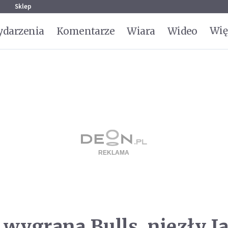
g
Sklep
Wię
darzenia
Komentarze
Wiara
Wideo
ygrana Bulls, niezły J