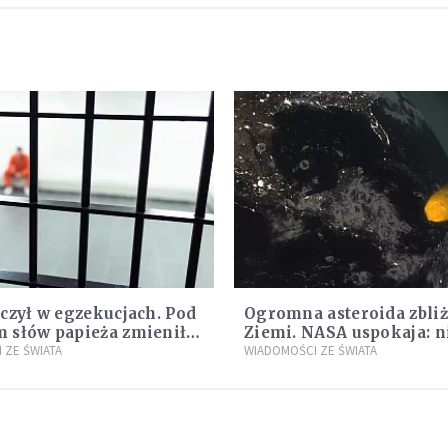
czył w egzekucjach. Pod
Ogromna asteroida zbliż
 słów papieża zmienił
Ziemi. NASA uspokaja: n
 ZE ŚWIATA
zagrożenia
WIADOMOŚCI ZE ŚWIATA