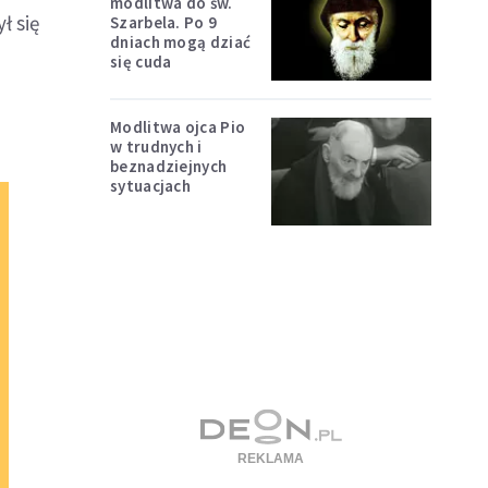
modlitwa do św.
ł się
Szarbela. Po 9
dniach mogą dziać
się cuda
Modlitwa ojca Pio
w trudnych i
beznadziejnych
sytuacjach