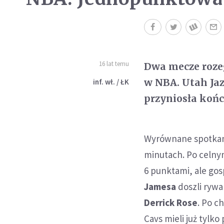
16 lat temu
Dwa mecze rozeg
w NBA. Utah Jaz
inf. wł. / ŁK
przyniosła koń
Wyrównane spotkanie
minutach. Po celny
6 punktami, ale go
Jamesa
doszli rywa
Derrick Rose
. Po c
Cavs mieli już tylko