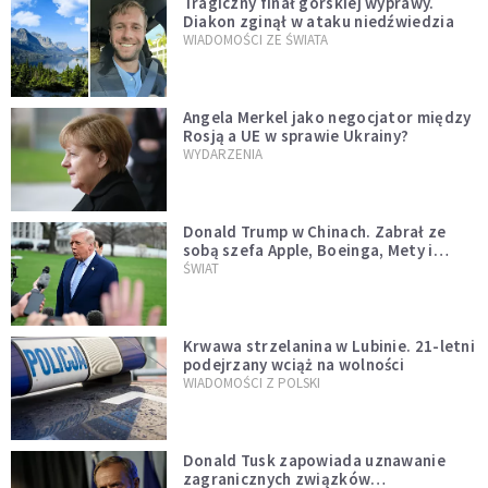
Tragiczny finał górskiej wyprawy.
Diakon zginął w ataku niedźwiedzia
WIADOMOŚCI ZE ŚWIATA
Angela Merkel jako negocjator między
Rosją a UE w sprawie Ukrainy?
WYDARZENIA
Donald Trump w Chinach. Zabrał ze
sobą szefa Apple, Boeinga, Mety i
Muska
ŚWIAT
Krwawa strzelanina w Lubinie. 21-letni
podejrzany wciąż na wolności
WIADOMOŚCI Z POLSKI
Donald Tusk zapowiada uznawanie
zagranicznych związków