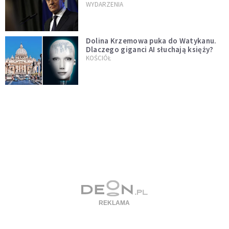
jednopłciowych. "Państwo oblało ten
WYDARZENIA
test"
Dolina Krzemowa puka do Watykanu.
Dlaczego giganci AI słuchają księży?
KOŚCIÓŁ