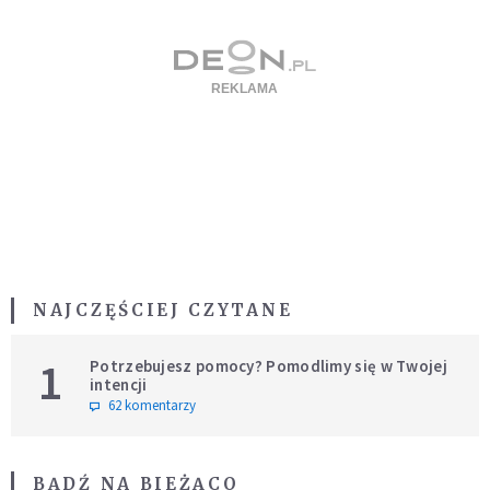
NAJCZĘŚCIEJ CZYTANE
1
Potrzebujesz pomocy? Pomodlimy się w Twojej
intencji
62 komentarzy
BĄDŹ NA BIEŻĄCO