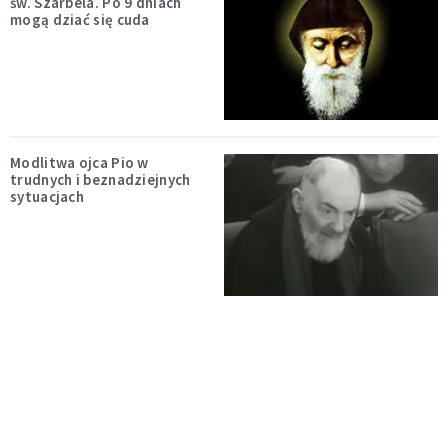
św. Szarbela. Po 9 dniach
mogą dziać się cuda
Modlitwa ojca Pio w
trudnych i beznadziejnych
sytuacjach