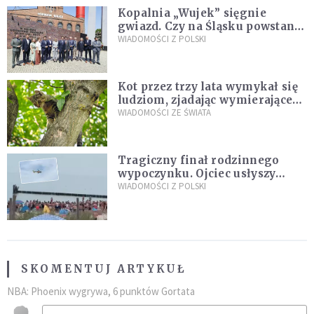
Kopalnia „Wujek” sięgnie
gwiazd. Czy na Śląsku powstanie
„Dolina Krzemowa”?
WIADOMOŚCI Z POLSKI
Kot przez trzy lata wymykał się
ludziom, zjadając wymierające
kaczki. W końcu popełnił
WIADOMOŚCI ZE ŚWIATA
fatalny błąd
Tragiczny finał rodzinnego
wypoczynku. Ojciec usłyszy
zarzuty
WIADOMOŚCI Z POLSKI
SKOMENTUJ ARTYKUŁ
NBA: Phoenix wygrywa, 6 punktów Gortata