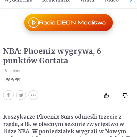
Radio DEON Modlitwa
NBA: Phoenix wygrywa, 6
punktów Gortata
15 lat temu
PAP/PR
Koszykarze Phoenix Suns odnieśli trzecie z
rzędu, a 18. w obecnym sezonie zwycięstwo w
lidze NBA. W poniedziałek wygrali w Nowym