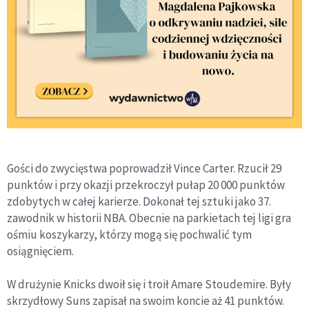
Gości do zwycięstwa poprowadził Vince Carter. Rzucił 29
punktów i przy okazji przekroczył pułap 20 000 punktów
zdobytych w całej karierze. Dokonał tej sztuki jako 37.
zawodnik w historii NBA. Obecnie na parkietach tej ligi gra
ośmiu koszykarzy, którzy mogą się pochwalić tym
osiągnięciem.
W drużynie Knicks dwoił się i troił Amare Stoudemire. Były
skrzydłowy Suns zapisał na swoim koncie aż 41 punktów.