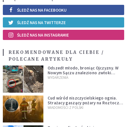
ŚLEDŹ NAS NA FACEBOOKU
ŚLEDŹ NAS NA TWITTERZE
ŚLEDŹ NAS NA INSTAGRAMIE
REKOMENDOWANE DLA CIEBIE /
POLECANE ARTYKUŁY
Odszedł młodo, broniąc Ojczyzny. W
Nowym Sączu znaleziono zwłoki
mężczyzny z czasów potopu
WYDARZENIA
szwedzkiego
Cud wśród niszczycielskiego ognia.
Strażacy gaszący pożary na Roztoczu
opublikowali niezwykłe zdjęcie
WIADOMOŚCI Z POLSKI