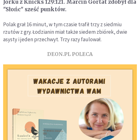
Jorku z Knicks 129:121. Marcin Gortat zdobył dla
"Słońc" sześć punktów.
Polak grał 16 minut, w tym czasie trafił trzy z siedmiu
rzutów z gry. Łodzianin miał także siedem zbiórek, dwie
asysty i jeden przechwyt. Trzy razy faulował.
DEON.PL POLECA