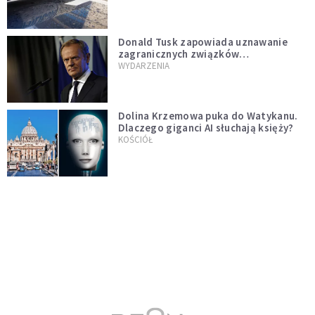
Donald Tusk zapowiada uznawanie
zagranicznych związków
jednopłciowych. "Państwo oblało ten
WYDARZENIA
test"
Dolina Krzemowa puka do Watykanu.
Dlaczego giganci AI słuchają księży?
KOŚCIÓŁ