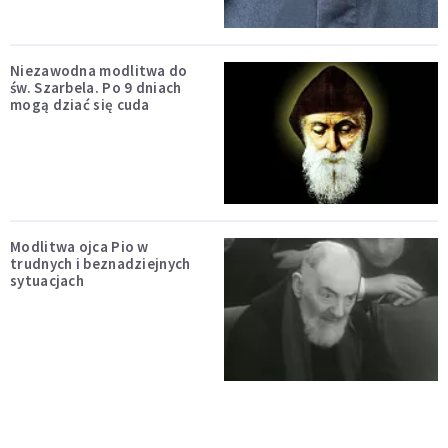
Niezawodna modlitwa do
św. Szarbela. Po 9 dniach
mogą dziać się cuda
Modlitwa ojca Pio w
trudnych i beznadziejnych
sytuacjach