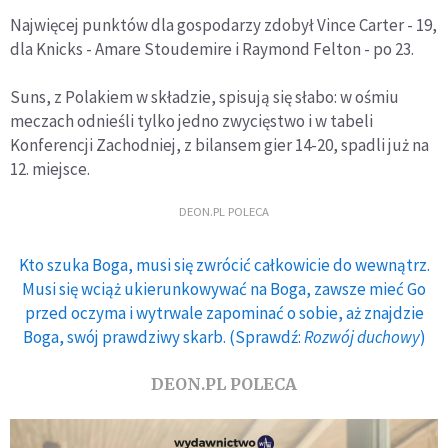
Najwięcej punktów dla gospodarzy zdobył Vince Carter - 19,
dla Knicks - Amare Stoudemire i Raymond Felton - po 23.
Suns, z Polakiem w składzie, spisują się słabo: w ośmiu
meczach odnieśli tylko jedno zwycięstwo i w tabeli
Konferencji Zachodniej, z bilansem gier 14-20, spadli już na
12. miejsce.
DEON.PL POLECA
Kto szuka Boga, musi się zwrócić całkowicie do wewnątrz.
Musi się wciąż ukierunkowywać na Boga, zawsze mieć Go
przed oczyma i wytrwale zapominać o sobie, aż znajdzie
Boga, swój prawdziwy skarb. (Sprawdź:
Rozwój duchowy
)
DEON.PL POLECA