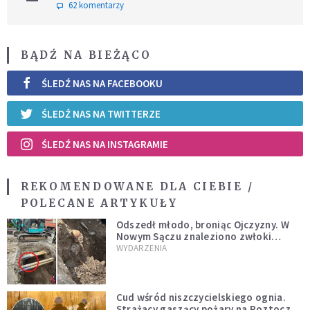
62 komentarzy
BĄDŹ NA BIEŻĄCO
ŚLEDŹ NAS NA FACEBOOKU
ŚLEDŹ NAS NA TWITTERZE
ŚLEDŹ NAS NA INSTAGRAMIE
REKOMENDOWANE DLA CIEBIE /
POLECANE ARTYKUŁY
Odszedł młodo, broniąc Ojczyzny. W
Nowym Sączu znaleziono zwłoki
mężczyzny z czasów potopu
WYDARZENIA
szwedzkiego
Cud wśród niszczycielskiego ognia.
Strażacy gaszący pożary na Roztoczu