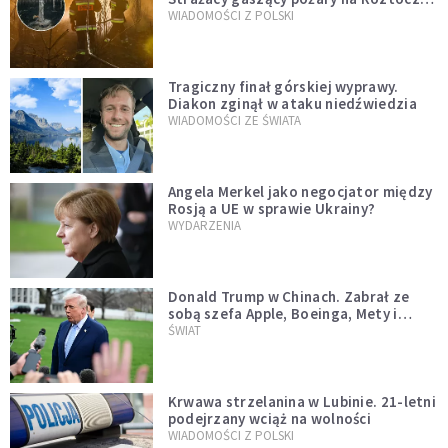
opublikowali niezwykłe zdjęcie
WIADOMOŚCI Z POLSKI
Tragiczny finał górskiej wyprawy.
Diakon zginął w ataku niedźwiedzia
WIADOMOŚCI ZE ŚWIATA
Angela Merkel jako negocjator między
Rosją a UE w sprawie Ukrainy?
WYDARZENIA
Donald Trump w Chinach. Zabrał ze
sobą szefa Apple, Boeinga, Mety i
Muska
ŚWIAT
Krwawa strzelanina w Lubinie. 21-letni
podejrzany wciąż na wolności
WIADOMOŚCI Z POLSKI