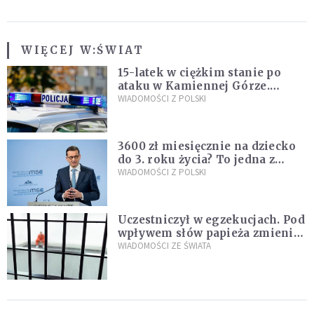
WIĘCEJ W:
ŚWIAT
15-latek w ciężkim stanie po
ataku w Kamiennej Górze.
Policja zatrzymała dwóch
WIADOMOŚCI Z POLSKI
nastolatków
3600 zł miesięcznie na dziecko
do 3. roku życia? To jedna z
propozycji programu "Rozwój
WIADOMOŚCI Z POLSKI
Plus"
Uczestniczył w egzekucjach. Pod
wpływem słów papieża zmienił
zdanie
WIADOMOŚCI ZE ŚWIATA