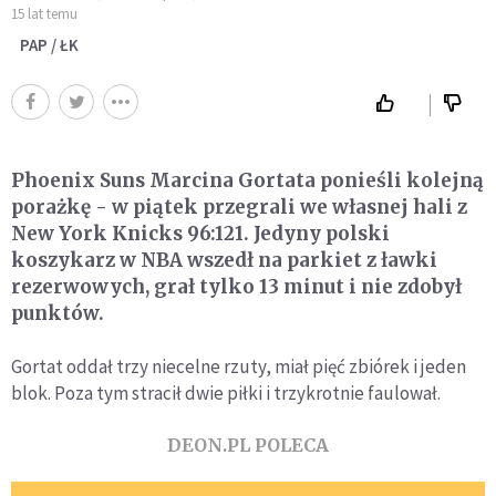
15 lat temu
PAP / ŁK
Phoenix Suns Marcina Gortata ponieśli kolejną
porażkę - w piątek przegrali we własnej hali z
New York Knicks 96:121. Jedyny polski
koszykarz w NBA wszedł na parkiet z ławki
rezerwowych, grał tylko 13 minut i nie zdobył
punktów.
Gortat oddał trzy niecelne rzuty, miał pięć zbiórek i jeden
blok. Poza tym stracił dwie piłki i trzykrotnie faulował.
DEON.PL POLECA