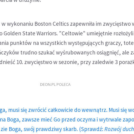
a w wykonaniu Boston Celtics zapewniła im zwycięstwo 
 Golden State Warriors. "Celtowie" umiejętnie rozłożyli
ia punktów na wszystkich występujących graczy, tote
ńczyków trudno szukać wyśrubowanych osiągnięć, ale z
odnieść 10. zwycięstwo w sezonie, przy zaledwie 3 poraż
DEON.PL POLECA
ga, musi się zwrócić całkowicie do wewnątrz. Musi się w
a Boga, zawsze mieć Go przed oczyma i wytrwale zap
dzie Boga, swój prawdziwy skarb. (Sprawdź:
Rozwój duc