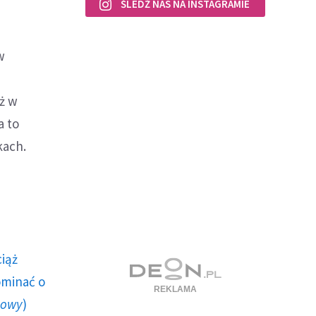
ŚLEDŹ NAS NA INSTAGRAMIE
w
ż w
a to
kach.
ciąż
ominać o
howy
)