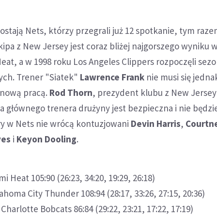
stają Nets, którzy przegrali już 12 spotkanie, tym raze
ipa z New Jersey jest coraz bliżej najgorszego wyniku w h
eat, a w 1998 roku Los Angeles Clippers rozpoczęli sezo
ych. Trener "Siatek"
Lawrence Frank
nie musi się jednak
a nową pracą.
Rod Thorn
, prezydent klubu z New Jersey
da głównego trenera drużyny jest bezpieczna i nie będz
ry w Nets nie wrócą kontuzjowani
Devin Harris
,
Courtn
yes
i
Keyon Dooling
.
i Heat 105:90 (26:23, 34:20, 19:29, 26:18)
homa City Thunder 108:94 (28:17, 33:26, 27:15, 20:36)
 Charlotte Bobcats 86:84 (29:22, 23:21, 17:22, 17:19)