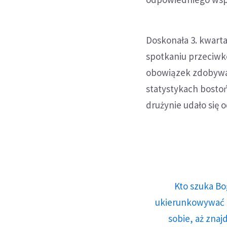
Doskonała 3. kwart
spotkaniu przeciwko
obowiązek zdobywan
statystykach bosto
drużynie udało się 
Kto szuka Bo
ukierunkowywać n
sobie, aż znaj