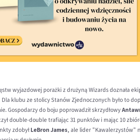
cięstw wyjazdowej porażki z drużyną Wizards doznała eki
. Dla klubu ze stolicy Stanów Zjednoczonych było to dop
ie. Gospodarzy do boju poprowadził skrzydłowy
Antaw
iczył double-double trafiając 31 punktów i mając 10 zbió
unkty zdobył
LeBron James
, ale lider "Kawalerzystów" n
rcia w drużynie.