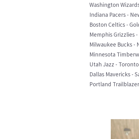
Washington Wizards -
Indiana Pacers - New
Boston Celtics - Gol
Memphis Grizzlies - 
Milwaukee Bucks - Ne
Minnesota Timberwol
Utah Jazz - Toronto 
Dallas Mavericks - Sa
Portland Trailblazers