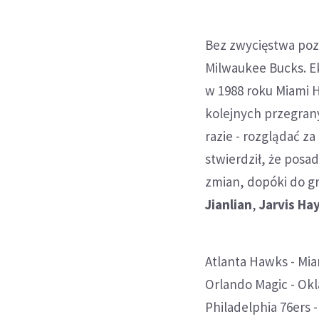
Bez zwycięstwa pozo
Milwaukee Bucks. Ek
w 1988 roku Miami H
kolejnych przegran
razie - rozglądać z
stwierdził, że posa
zmian, dopóki do g
Jianlian
,
Jarvis Ha
Atlanta Hawks - Miam
Orlando Magic - Okla
Philadelphia 76ers -