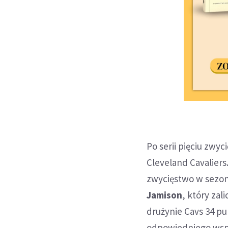
Po serii pięciu zwy
Cleveland Cavaliers
zwycięstwo w sezon
Jamison
, który zal
drużynie Cavs 34 p
odpowiedniego wspa