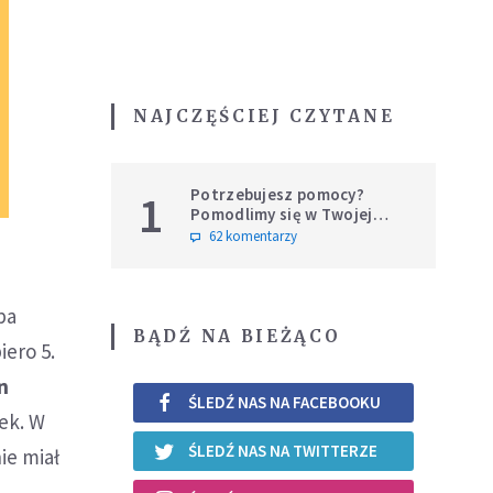
NAJCZĘŚCIEJ CZYTANE
Potrzebujesz pomocy?
1
Pomodlimy się w Twojej
intencji
62 komentarzy
pa
BĄDŹ NA BIEŻĄCO
iero 5.
n
ŚLEDŹ NAS NA FACEBOOKU
rek. W
ŚLEDŹ NAS NA TWITTERZE
ie miał