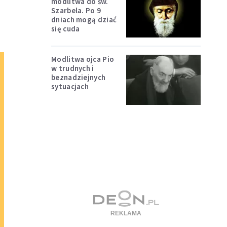
modlitwa do św.
Szarbela. Po 9
dniach mogą dziać
się cuda
Modlitwa ojca Pio
w trudnych i
beznadziejnych
sytuacjach