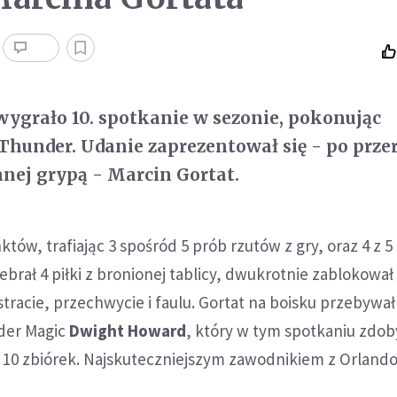
ygrało 10. spotkanie w sezonie, pokonując
hunder. Udanie zaprezentował się - po prze
nej grypą - Marcin Gortat.
któw, trafiając 3 spośród 5 prób rzutów z gry, oraz 4 z 
brał 4 piłki z bronionej tablicy, dwukrotnie zablokował 
stracie, przechwycie i faulu. Gortat na boisku przebywał
ider Magic
Dwight Howard
, który w tym spotkaniu zdoby
ł 10 zbiórek. Najskuteczniejszym zawodnikiem z Orland