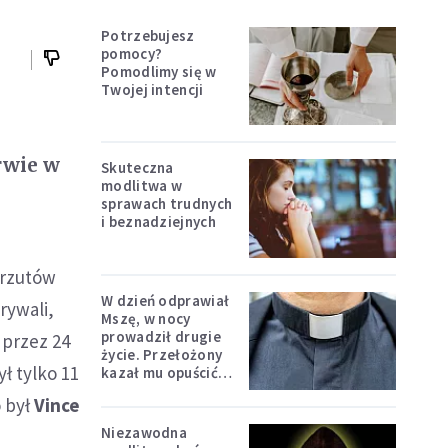
Potrzebujesz
pomocy?
Pomodlimy się w
Twojej intencji
rwie w
Skuteczna
modlitwa w
sprawach trudnych
i beznadziejnych
5 rzutów
W dzień odprawiał
rywali,
Mszę, w nocy
prowadził drugie
 przez 24
życie. Przełożony
ł tylko 11
kazał mu opuścić
zakon
o był
Vince
Niezawodna