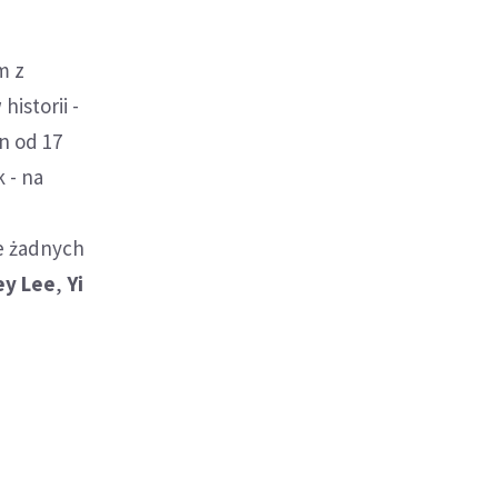
m z
istorii -
n od 17
 - na
ie żadnych
ey Lee
,
Yi