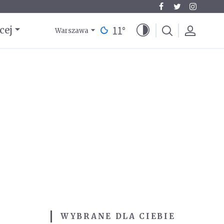
11
°
cej
Warszawa
WYBRANE DLA CIEBIE