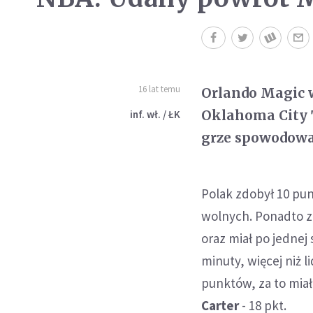
16 lat temu
Orlando Magic w
Oklahoma City T
inf. wł. / ŁK
grze spowodowa
Polak zdobył 10 pun
wolnych. Ponadto ze
oraz miał po jednej 
minuty, więcej niż l
punktów, za to mia
Carter
- 18 pkt.