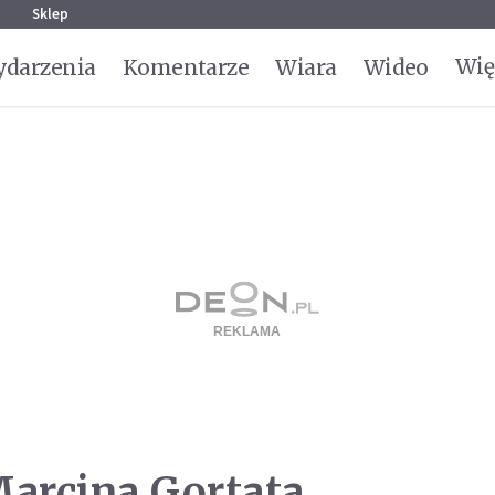
g
Sklep
Wię
darzenia
Komentarze
Wiara
Wideo
arcina Gortata