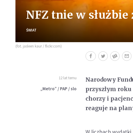
NFZ tnie w służbie 
ŚWIAT
(fot. jasleen kaur / flickr.com)
12 lat temu
Narodowy Fundus
przyszłym roku 
„Metro” / PAP / slo
chorzy i pacjen
reaguje na plan
W liczbach wydatki 