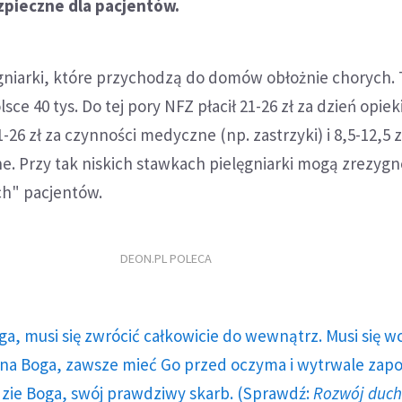
zpieczne dla pacjentów.
ęgniarki, które przychodzą do domów obłożnie chorych. 
sce 40 tys. Do tej pory NFZ płacił 21-26 zł za dzień opiek
1-26 zł za czynności medyczne (np. zastrzyki) i 8,5-12,5 z
ne. Przy tak niskich stawkach pielęgniarki mogą zrezyg
h" pacjentów.
DEON.PL POLECA
ga, musi się zwrócić całkowicie do wewnątrz. Musi się w
a Boga, zawsze mieć Go przed oczyma i wytrwale zap
dzie Boga, swój prawdziwy skarb. (Sprawdź:
Rozwój duc