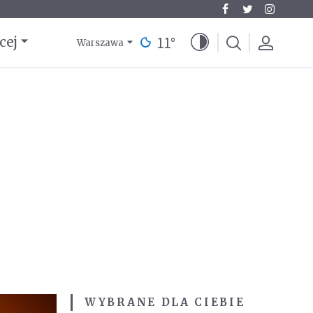
11
°
cej
Warszawa
WYBRANE DLA CIEBIE