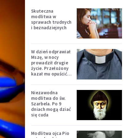
Skuteczna
modlitwa w
sprawach trudnych
i beznadziejnych
W dzień odprawiał
Mszę, w nocy
prowadził drugie
życie. Przełożony
kazał mu opuścić
zakon
Niezawodna
modlitwa do św.
Szarbela. Po 9
dniach mogą dziać
się cuda
Modlitwa ojca Pio