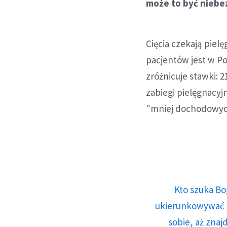
może to być niebe
Cięcia czekają piel
pacjentów jest w Pol
zróżnicuje stawki: 2
zabiegi pielęgnacyj
"mniej dochodowyc
Kto szuka Bo
ukierunkowywać n
sobie, aż znaj