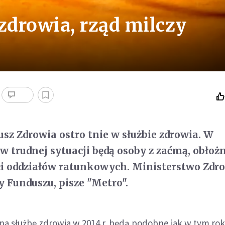
zdrowia, rząd milczy
z Zdrowia ostro tnie w służbie zdrowia. W
w trudnej sytuacji będą osoby z zaćmą, obłoż
ci oddziałów ratunkowych. Ministerstwo Zdro
y Funduszu, pisze "Metro".
na służbę zdrowia w 2014 r. będą podobne jak w tym roku