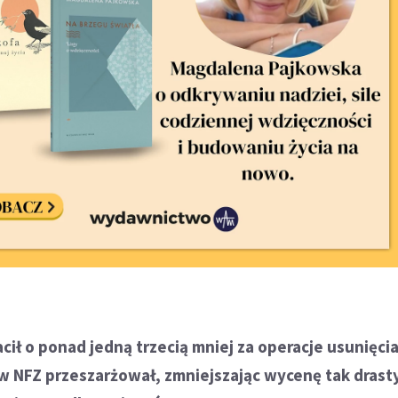
cił o ponad jedną trzecią mniej za operacje usunięci
 NFZ przeszarżował, zmniejszając wycenę tak drasty