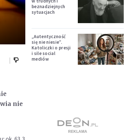
w trudnych i
beznadziejnych
sytuacjach
„Autentyczność
się nie niesie”.
Katoliczki o presji
i sile social
mediów
nie
wia nie
: ok. 63,3