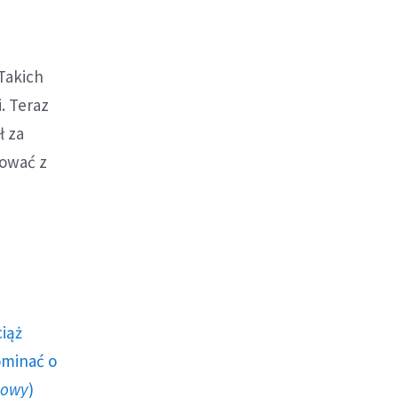
Takich
i. Teraz
ł za
nować z
ciąż
ominać o
howy
)