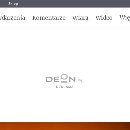
g
Sklep
Wię
darzenia
Komentarze
Wiara
Wideo