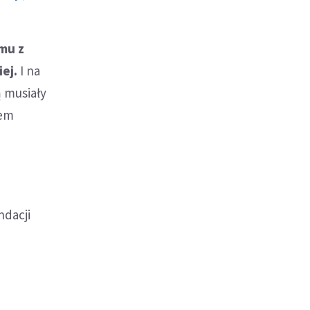
mu z
iej.
I na
ą musiały
iem
ndacji