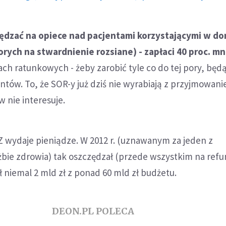
zędzać na opiece nad pacjentami korzystającymi w do
orych na stwardnienie rozsiane) - zapłaci 40 proc. mn
ach ratunkowych - żeby zarobić tyle co do tej pory, będ
entów. To, że SOR-y już dziś nie wyrabiają z przyjmowan
 nie interesuje.
Z wydaje pieniądze. W 2012 r. (uznawanym za jeden z
żbie zdrowia) tak oszczędzał (przede wszystkim na refu
ł niemal 2 mld zł z ponad 60 mld zł budżetu.
DEON.PL POLECA