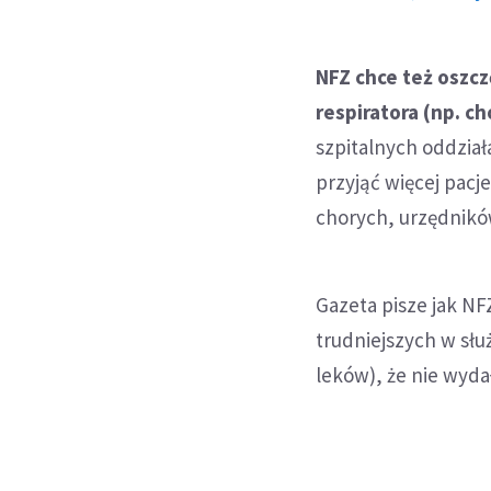
NFZ chce też oszc
respiratora (np. ch
szpitalnych oddział
przyjąć więcej pacj
chorych, urzędników
Gazeta pisze jak NF
trudniejszych w słu
leków), że nie wyda