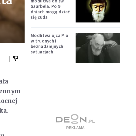
hta
modlitwa do św.
Szarbela. Po 9
dniach mogą dziać
się cuda
Modlitwa ojca Pio
w trudnych i
beznadziejnych
sytuacjach
ała
ojennym
nocnej
ka.
go