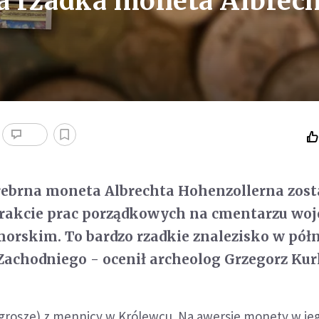
a rzadka moneta Albrec
ebrna moneta Albrechta Hohenzollerna zost
trakcie prac porządkowych na cmentarzu w
orskim. To bardzo rzadkie znalezisko w pół
Zachodniego - ocenił archeolog Grzegorz Kur
 grosze) z mennicy w Królewcu. Na awersie monety w je