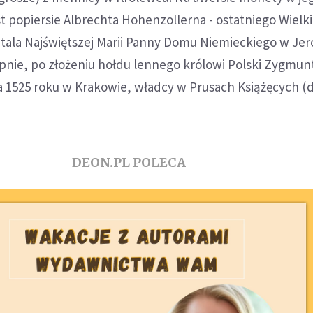
est popiersie Albrechta Hohenzollerna - ostatniego Wielk
tala Najświętszej Marii Panny Domu Niemieckiego w Jer
ępnie, po złożeniu hołdu lennego królowi Polski Zygmun
a 1525 roku w Krakowie, władcy w Prusach Książęcych (d
DEON.PL POLECA