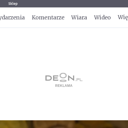
g
Sklep
Wię
darzenia
Komentarze
Wiara
Wideo