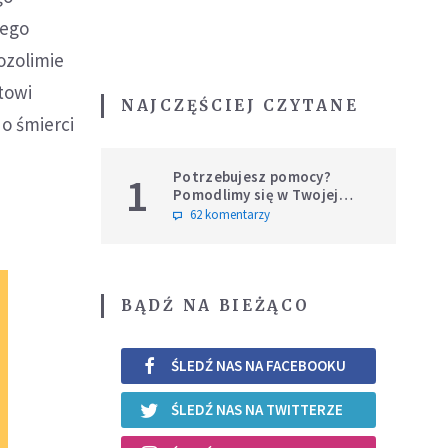
iego
ozolimie
towi
NAJCZĘŚCIEJ CZYTANE
o śmierci
Potrzebujesz pomocy?
1
Pomodlimy się w Twojej
intencji
62 komentarzy
BĄDŹ NA BIEŻĄCO
ŚLEDŹ NAS NA FACEBOOKU
ŚLEDŹ NAS NA TWITTERZE