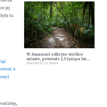
ce jej
była tu
W Amazonii odkryto wielkie
miasto, powstałe 2,5 tysiąca lat
ciąż
temu
WIADOMOŚCI ZE ŚWIATA
ominać o
howy
)
nadzieję,