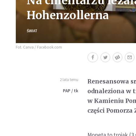
Na cmentarzu leżał
Hohenzollerna
ŚWIAT
Fot. Canva / Facebook.com
2 lata temu
Renesansowa sr
odnaleziona w 
PAP / tk
w Kamieniu Pom
części Pomorza 
Moneta to trojak (3