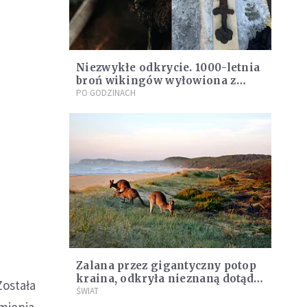
Niezwykłe odkrycie. 1000-letnia
broń wikingów wyłowiona z
Wisły
PO GODZINACH
Zalana przez gigantyczny potop
kraina, odkryła nieznaną dotąd
Została
rozwiniętą cywilizację
ŚWIAT
mienia