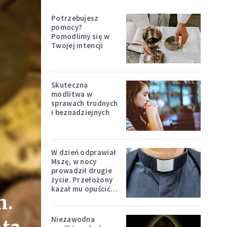
Potrzebujesz
pomocy?
Pomodlimy się w
Twojej intencji
Skuteczna
modlitwa w
sprawach trudnych
i beznadziejnych
W dzień odprawiał
Mszę, w nocy
prowadził drugie
życie. Przełożony
kazał mu opuścić
m.
zakon
Niezawodna