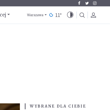
11
°
cej
Warszawa
WYBRANE DLA CIEBIE