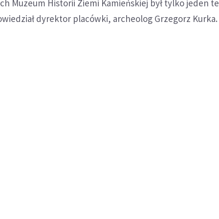
ach Muzeum Historii Ziemi Kamieńskiej był tylko jeden t
owiedział dyrektor placówki, archeolog Grzegorz Kurka.