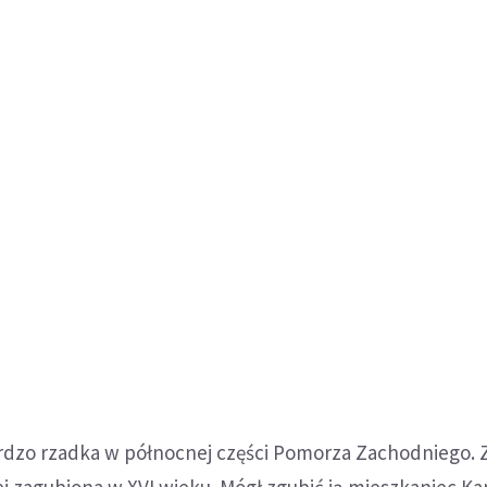
ardzo rzadka w północnej części Pomorza Zachodniego. 
 zagubiona w XVI wieku. Mógł zgubić ją mieszkaniec Ka