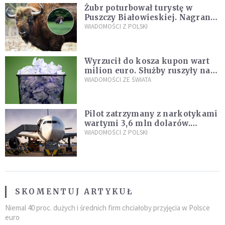
Żubr poturbował turystę w
Puszczy Białowieskiej. Nagranie
daje do myślenia
WIADOMOŚCI Z POLSKI
Wyrzucił do kosza kupon wart
milion euro. Służby ruszyły na
poszukiwania
WIADOMOŚCI ZE ŚWIATA
Pilot zatrzymany z narkotykami
wartymi 3,6 mln dolarów.
Śledczy podejrzewają, że latał
WIADOMOŚCI Z POLSKI
pod ich wpływem
SKOMENTUJ ARTYKUŁ
Niemal 40 proc. dużych i średnich firm chciałoby przyjęcia w Polsce
euro