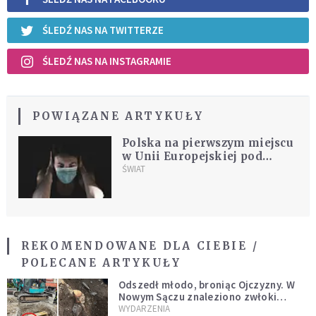
ŚLEDŹ NAS NA TWITTERZE
ŚLEDŹ NAS NA INSTAGRAMIE
POWIĄZANE ARTYKUŁY
Polska na pierwszym miejscu
w Unii Europejskiej pod
względem nadmiarowych
ŚWIAT
zgonów z powodu Covid-19
REKOMENDOWANE DLA CIEBIE /
POLECANE ARTYKUŁY
Odszedł młodo, broniąc Ojczyzny. W
Nowym Sączu znaleziono zwłoki
mężczyzny z czasów potopu
WYDARZENIA