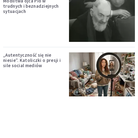
Modlitwa ojca Pio w
trudnych i beznadziejnych
sytuacjach
„Autentyczność się nie
niesie”. Katoliczki o presji i
sile social mediów