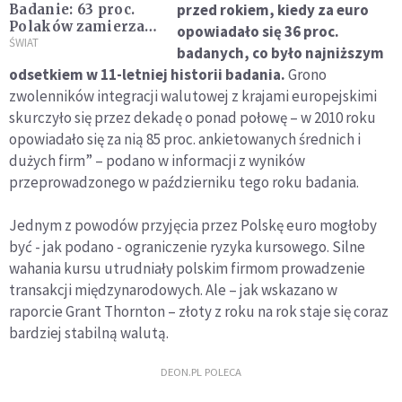
przed rokiem, kiedy za euro
Badanie: 63 proc.
Polaków zamierza
opowiadało się 36 proc.
ograniczyć swoje
ŚWIAT
badanych, co było najniższym
świąteczne wydatki,
odsetkiem w 11-letniej historii badania.
Grono
które średnio
zwolenników integracji walutowej z krajami europejskimi
wyniosą 1415 zł
skurczyło się przez dekadę o ponad połowę – w 2010 roku
opowiadało się za nią 85 proc. ankietowanych średnich i
dużych firm” – podano w informacji z wyników
przeprowadzonego w październiku tego roku badania.
Jednym z powodów przyjęcia przez Polskę euro mogłoby
być - jak podano - ograniczenie ryzyka kursowego. Silne
wahania kursu utrudniały polskim firmom prowadzenie
transakcji międzynarodowych. Ale – jak wskazano w
raporcie Grant Thornton – złoty z roku na rok staje się coraz
bardziej stabilną walutą.
DEON.PL POLECA