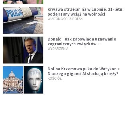
Krwawa strzelanina w Lubinie. 21-letni
podejrzany wciąż na wolności
WIADOMOŚCI Z POLSKI
Donald Tusk zapowiada uznawanie
zagranicznych związków
jednopłciowych. "Państwo oblało ten
WYDARZENIA
test"
Dolina Krzemowa puka do Watykanu.
Dlaczego giganci AI słuchają księży?
KOŚCIÓŁ