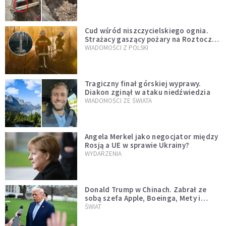
szwedzkiego
Cud wśród niszczycielskiego ognia.
Strażacy gaszący pożary na Roztoczu
opublikowali niezwykłe zdjęcie
WIADOMOŚCI Z POLSKI
Tragiczny finał górskiej wyprawy.
Diakon zginął w ataku niedźwiedzia
WIADOMOŚCI ZE ŚWIATA
Angela Merkel jako negocjator między
Rosją a UE w sprawie Ukrainy?
WYDARZENIA
Donald Trump w Chinach. Zabrał ze
sobą szefa Apple, Boeinga, Mety i
Muska
ŚWIAT