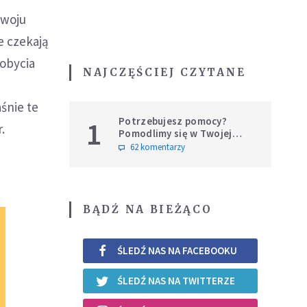
zwoju
e czekają
dobycia
NAJCZĘŚCIEJ CZYTANE
aśnie te
Potrzebujesz pomocy?
1
.
Pomodlimy się w Twojej
intencji
62 komentarzy
BĄDŹ NA BIEŻĄCO
ŚLEDŹ NAS NA FACEBOOKU
ŚLEDŹ NAS NA TWITTERZE