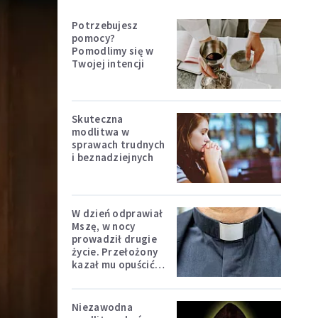
Potrzebujesz
pomocy?
Pomodlimy się w
Twojej intencji
Skuteczna
modlitwa w
sprawach trudnych
i beznadziejnych
W dzień odprawiał
Mszę, w nocy
prowadził drugie
życie. Przełożony
kazał mu opuścić
zakon
Niezawodna