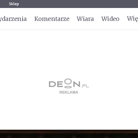
g
Sklep
Wię
darzenia
Komentarze
Wiara
Wideo