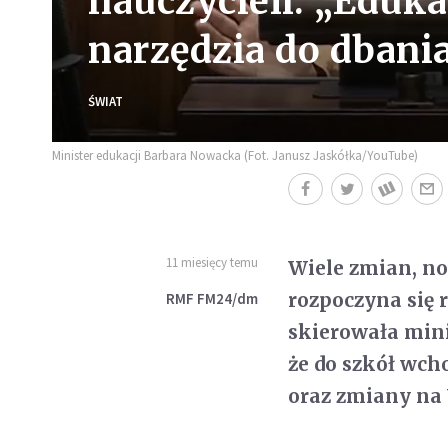
nauczycieli. „Eduk
narzędzia do dbani
ŚWIAT
Minister edukacji Barbara Nowacka (Fot. Janusz Jaskółka/YouTube)
11 miesięcy temu
Wiele zmian, no
rozpoczyna się r
RMF FM24/dm
skierowała mini
że do szkół wch
oraz zmiany na