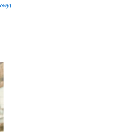
howy
)