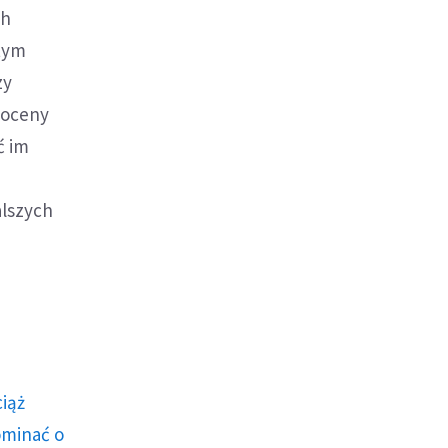
ch
 tym
zy
 oceny
ć im
alszych
ciąż
ominać o