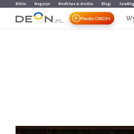
Przejdź do menu głównego
Przejdź do treści
Biblia
Magazyn
Modlitwa w drodze
Blogi
faceBó
Wy
Radio DEON