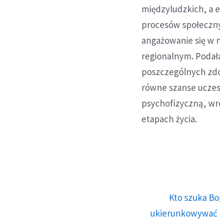
międzyludzkich, a 
procesów społecznyc
angażowanie się w n
regionalnym. Podała
poszczególnych zdo
równe szanse uczes
psychofizyczną, wr
etapach życia.
Kto szuka Bo
ukierunkowywać n