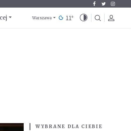
11
°
cej
Warszawa
WYBRANE DLA CIEBIE