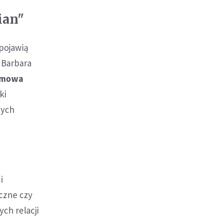
ian"
 pojawią
. Barbara
ramowa
ki
tych
i
czne czy
ch relacji