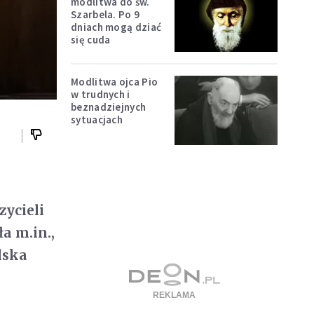
modlitwa do św.
Szarbela. Po 9
dniach mogą dziać
się cuda
Modlitwa ojca Pio
w trudnych i
beznadziejnych
sytuacjach
a
zycieli
a m.in.,
lska