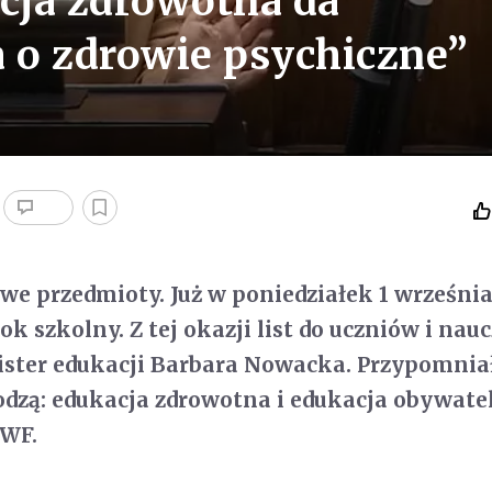
acja zdrowotna da
a o zdrowie psychiczne”
we przedmioty. Już w poniedziałek 1 wrześni
ok szkolny. Z tej okazji list do uczniów i nauc
ster edukacji Barbara Nowacka. Przypomniał
odzą: edukacja zdrowotna i edukacja obywate
 WF.