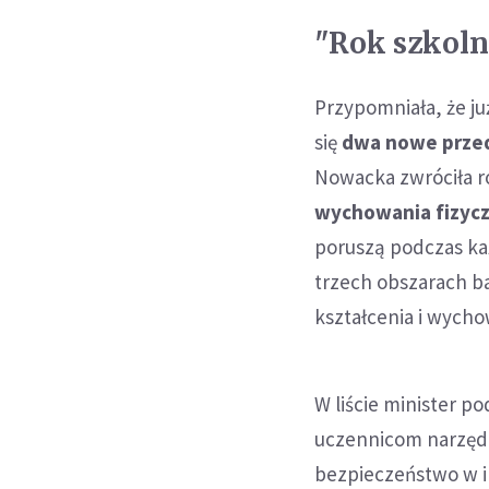
"Rok szkol
Przypomniała, że już
się
dwa nowe przed
Nowacka zwróciła r
wychowania fizyc
poruszą podczas każ
trzech obszarach 
kształcenia i wycho
W liście minister p
uczennicom narzędz
bezpieczeństwo w in