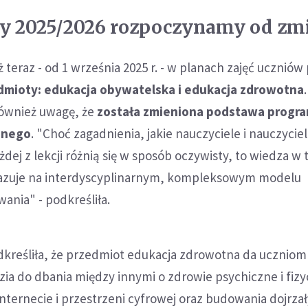
ny 2025/2026 rozpoczynamy od zm
 teraz - od 1 września 2025 r. - w planach zajęć uczniów
mioty: edukacja obywatelska i edukacja zdrowotna
ównież uwagę, że
została zmieniona podstawa prog
znego
. "Choć zagadnienia, jakie nauczyciele i nauczyciel
dej z lekcji różnią się w sposób oczywisty, to wiedza w 
bazuje na interdyscyplinarnym, kompleksowym modelu
wania" - podkreśliła.
odkreśliła, że przedmiot edukacja zdrowotna da uczniom 
ia do dbania między innymi o zdrowie psychiczne i fizy
ternecie i przestrzeni cyfrowej oraz budowania dojrzały