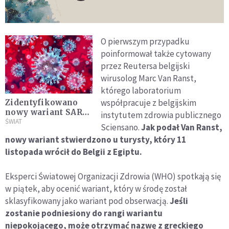
O pierwszym przypadku
poinformował także cytowany
przez Reutersa belgijski
wirusolog Marc Van Ranst,
którego laboratorium
współpracuje z belgijskim
Zidentyfikowano
nowy wariant SARS-
instytutem zdrowia publicznego
CoV-2. Może
ŚWIAT
Sciensano.
Jak podał Van Ranst,
wywołać kolejną
nowy wariant stwierdzono u turysty, który 11
epidemię
listopada wrócił do Belgii z Egiptu.
Eksperci Światowej Organizacji Zdrowia (WHO) spotkają się
w piątek, aby ocenić wariant, który w środę został
sklasyfikowany jako wariant pod obserwacją.
Jeśli
zostanie podniesiony do rangi wariantu
niepokojącego, może otrzymać nazwę z greckiego