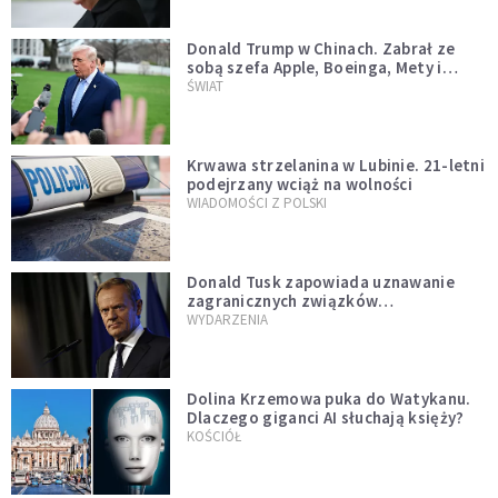
Donald Trump w Chinach. Zabrał ze
sobą szefa Apple, Boeinga, Mety i
Muska
ŚWIAT
Krwawa strzelanina w Lubinie. 21-letni
podejrzany wciąż na wolności
WIADOMOŚCI Z POLSKI
Donald Tusk zapowiada uznawanie
zagranicznych związków
jednopłciowych. "Państwo oblało ten
WYDARZENIA
test"
Dolina Krzemowa puka do Watykanu.
Dlaczego giganci AI słuchają księży?
KOŚCIÓŁ