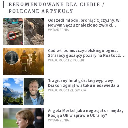
REKOMENDOWANE DLA CIEBIE /
POLECANE ARTYKUŁY
Odszedł młodo, broniąc Ojczyzny. W
Nowym Sączu znaleziono zwłoki
mężczyzny z czasów potopu
WYDARZENIA
szwedzkiego
Cud wśród niszczycielskiego ognia.
Strażacy gaszący pożary na Roztoczu
opublikowali niezwykłe zdjęcie
WIADOMOŚCI Z POLSKI
Tragiczny finał górskiej wyprawy.
Diakon zginął w ataku niedźwiedzia
WIADOMOŚCI ZE ŚWIATA
Angela Merkel jako negocjator między
Rosją a UE w sprawie Ukrainy?
WYDARZENIA