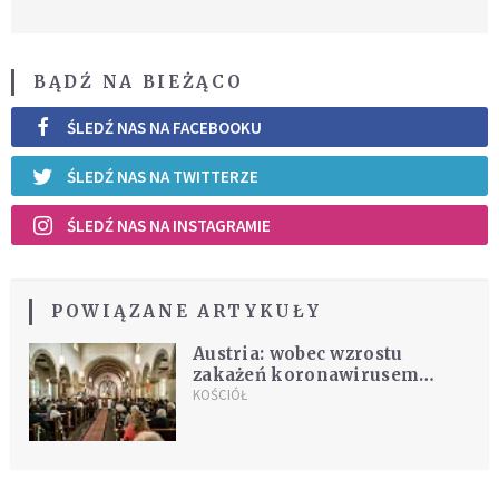
BĄDŹ NA BIEŻĄCO
ŚLEDŹ NAS NA FACEBOOKU
ŚLEDŹ NAS NA TWITTERZE
ŚLEDŹ NAS NA INSTAGRAMIE
POWIĄZANE ARTYKUŁY
Austria: wobec wzrostu
zakażeń koronawirusem
episkopat zaostrza przepisy w
KOŚCIÓŁ
kościołach