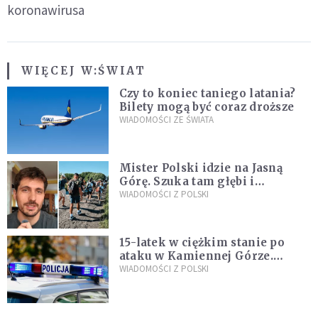
koronawirusa
WIĘCEJ W:
ŚWIAT
Czy to koniec taniego latania?
Bilety mogą być coraz droższe
WIADOMOŚCI ZE ŚWIATA
Mister Polski idzie na Jasną
Górę. Szuka tam głębi i
spotkania
WIADOMOŚCI Z POLSKI
15-latek w ciężkim stanie po
ataku w Kamiennej Górze.
Policja zatrzymała dwóch
WIADOMOŚCI Z POLSKI
nastolatków