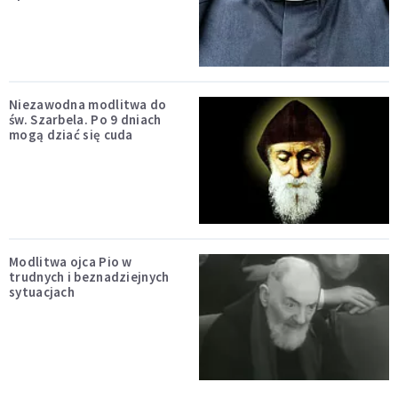
Niezawodna modlitwa do
św. Szarbela. Po 9 dniach
mogą dziać się cuda
Modlitwa ojca Pio w
trudnych i beznadziejnych
sytuacjach