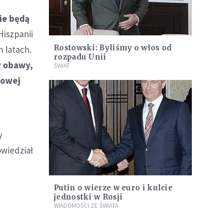
ie będą
Hiszpanii
Rostowski: Byliśmy o włos od
h latach.
rozpadu Unii
y obawy,
ŚWIAT
towej
y
owiedział
Putin o wierze w euro i kulcie
jednostki w Rosji
WIADOMOŚCI ZE ŚWIATA