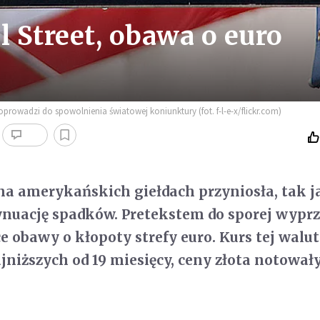
l Street, obawa o euro
rowadzi do spowolnienia światowej koniunktury (fot. f-l-e-x/flickr.com)
na amerykańskich giełdach przyniosła, tak j
ynuację spadków. Pretekstem do sporej wypr
e obawy o kłopoty strefy euro. Kurs tej walut
niższych od 19 miesięcy, ceny złota notował