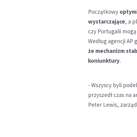
Początkowy
optymi
wystarczające
, a 
czy Portugalii mogą
Według agencji AP 
że mechanizm stab
koniunktury
.
- Wszyscy byli pode
przyszedł czas na a
Peter Lewis, zarzą