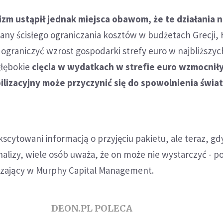
zm ustąpił jednak miejsca obawom, że te działania n
plany ścisłego ograniczania kosztów w budżetach Grecji, 
 ograniczyć wzrost gospodarki strefy euro w najbliższyc
głębokie
cięcia w wydatkach w strefie euro wzmocnił
ilizacyjny może przyczynić się do spowolnienia świa
kscytowani informacją o przyjęciu pakietu, ale teraz, gd
nalizy, wiele osób uważa, że on może nie wystarczyć - p
dzający w Murphy Capital Management.
DEON.PL POLECA