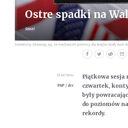
Ostre spadki na Wal
ŚWIAT
Inwestorzy obawiają się, że mechanizm pomocy dla krajów strefy euro dop
16 lat temu
Piątkowa sesja 
czwartek, kont
PAP / drr
były powracając
do poziomów naj
rekordy.