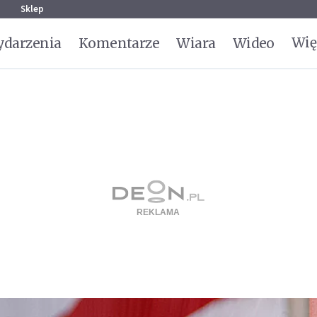
g
Sklep
Wię
darzenia
Komentarze
Wiara
Wideo