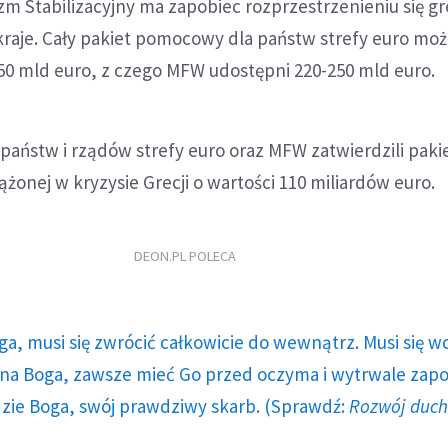
m Stabilizacyjny ma zapobiec rozprzestrzenieniu się g
kraje. Cały pakiet pomocowy dla państw strefy euro moż
750 mld euro, z czego MFW udostępni 220-250 mld euro.
państw i rządów strefy euro oraz MFW zatwierdzili paki
żonej w kryzysie Grecji o wartości 110 miliardów euro.
DEON.PL POLECA
ga, musi się zwrócić całkowicie do wewnątrz. Musi się w
a Boga, zawsze mieć Go przed oczyma i wytrwale zap
dzie Boga, swój prawdziwy skarb. (Sprawdź:
Rozwój duc