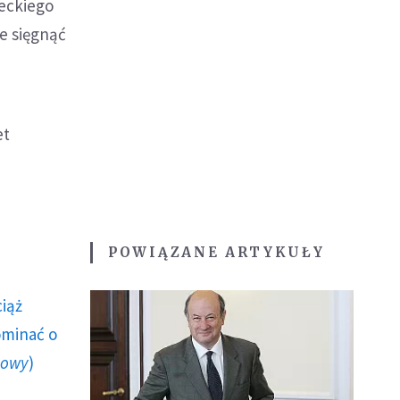
reckiego
e sięgnąć
et
POWIĄZANE ARTYKUŁY
ciąż
ominać o
howy
)