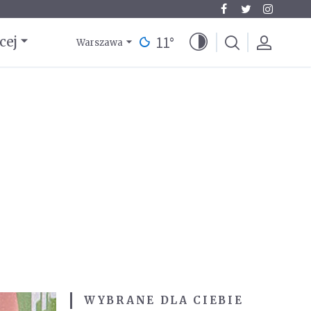
11
°
cej
Warszawa
WYBRANE DLA CIEBIE