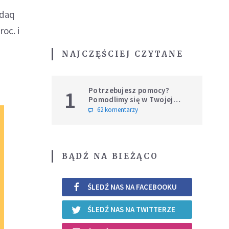
sdaq
oc. i
NAJCZĘŚCIEJ CZYTANE
Potrzebujesz pomocy?
1
Pomodlimy się w Twojej
intencji
62 komentarzy
BĄDŹ NA BIEŻĄCO
ŚLEDŹ NAS NA FACEBOOKU
ŚLEDŹ NAS NA TWITTERZE