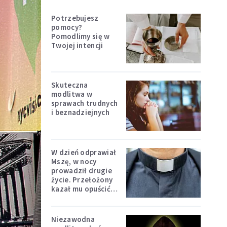
Potrzebujesz
pomocy?
Pomodlimy się w
Twojej intencji
Skuteczna
modlitwa w
sprawach trudnych
i beznadziejnych
W dzień odprawiał
Mszę, w nocy
prowadził drugie
życie. Przełożony
kazał mu opuścić
zakon
Niezawodna