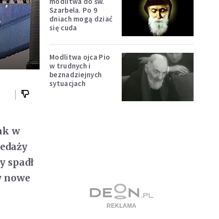
modlitwa do św.
Szarbela. Po 9
dniach mogą dziać
się cuda
Modlitwa ojca Pio
w trudnych i
beznadziejnych
sytuacjach
ak w
zedaży
y spadł
y nowe