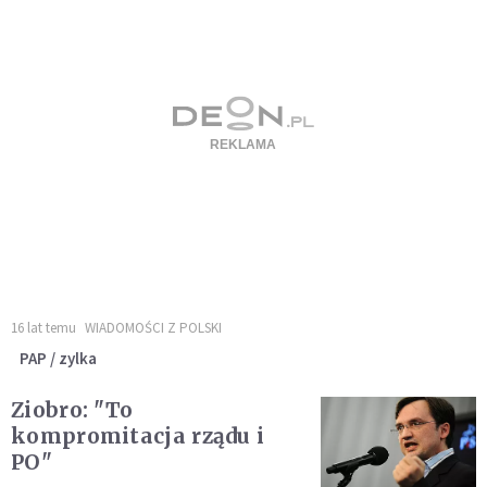
16 lat temu
WIADOMOŚCI Z POLSKI
PAP / zylka
Ziobro: "To
kompromitacja rządu i
PO"