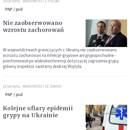
16 lat temu
WIADOMOŚCI Z POLSKI
PAP / psd
Nie zaobserwowano
wzrostu zachorowań
W województwach graniczących z Ukrainą nie zaobserwowano
wzrostu zachorowań na infekcje grypowe ani grypopochodne -
poinformował po wideokonferencji dotyczącej zagrożenia grypą
główny inspektor sanitarny Andrzej Wojtyła.
16 lat temu
WIADOMOŚCI ZE ŚWIATA
PAP / psd
Kolejne ofiary epidemii
grypy na Ukrainie