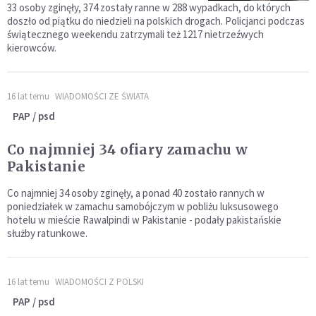
33 osoby zginęły, 374 zostały ranne w 288 wypadkach, do których
doszło od piątku do niedzieli na polskich drogach. Policjanci podczas
świątecznego weekendu zatrzymali też 1217 nietrzeźwych
kierowców.
16 lat temu
WIADOMOŚCI ZE ŚWIATA
PAP / psd
Co najmniej 34 ofiary zamachu w
Pakistanie
Co najmniej 34 osoby zginęły, a ponad 40 zostało rannych w
poniedziałek w zamachu samobójczym w pobliżu luksusowego
hotelu w mieście Rawalpindi w Pakistanie - podały pakistańskie
służby ratunkowe.
16 lat temu
WIADOMOŚCI Z POLSKI
PAP / psd