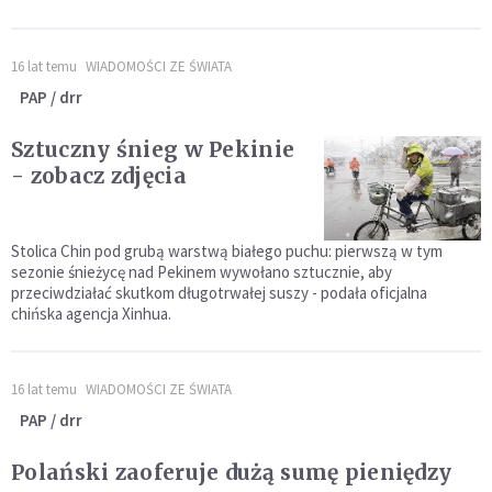
16 lat temu
WIADOMOŚCI ZE ŚWIATA
PAP / drr
Sztuczny śnieg w Pekinie
- zobacz zdjęcia
Stolica Chin pod grubą warstwą białego puchu: pierwszą w tym
sezonie śnieżycę nad Pekinem wywołano sztucznie, aby
przeciwdziałać skutkom długotrwałej suszy - podała oficjalna
chińska agencja Xinhua.
16 lat temu
WIADOMOŚCI ZE ŚWIATA
PAP / drr
Polański zaoferuje dużą sumę pieniędzy