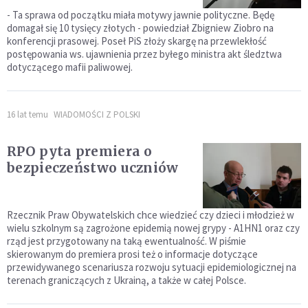
- Ta sprawa od początku miała motywy jawnie polityczne. Będę
domagał się 10 tysięcy złotych - powiedział Zbigniew Ziobro na
konferencji prasowej. Poseł PiS złoży skargę na przewlekłość
postępowania ws. ujawnienia przez byłego ministra akt śledztwa
dotyczącego mafii paliwowej.
16 lat temu
WIADOMOŚCI Z POLSKI
RPO pyta premiera o
bezpieczeństwo uczniów
Rzecznik Praw Obywatelskich chce wiedzieć czy dzieci i młodzież w
wielu szkolnym są zagrożone epidemią nowej grypy - A1HN1 oraz czy
rząd jest przygotowany na taką ewentualność. W piśmie
skierowanym do premiera prosi też o informacje dotyczące
przewidywanego scenariusza rozwoju sytuacji epidemiologicznej na
terenach graniczących z Ukrainą, a także w całej Polsce.