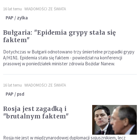
16 lat temu
WIADOMOŚCI ZE ŚWIATA
PAP / zylka
Bułgaria: "Epidemia grypy stała się
faktem"
Dotychczas w Bułgarii odnotowano trzy śmiertelne przypadki grypy
A/H1N1. Epidemia stała się faktem - powiedział na konferencji
prasowej w poniedziałek minister zdrowia Bożidar Nanew.
16 lat temu
WIADOMOŚCI ZE ŚWIATA
PAP / psd
Rosja jest zagadką i
"brutalnym faktem"
Rosja nie jest w międzynarodowej dyplomacji sojusznikiem, lecz