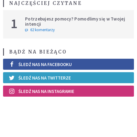
NAJCZĘŚCIEJ CZYTANE
1
Potrzebujesz pomocy? Pomodlimy się w Twojej
intencji
62 komentarzy
BĄDŹ NA BIEŻĄCO
ŚLEDŹ NAS NA FACEBOOKU
ŚLEDŹ NAS NA TWITTERZE
ŚLEDŹ NAS NA INSTAGRAMIE