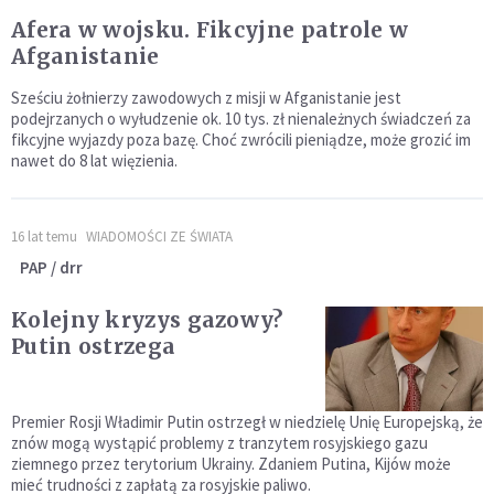
Afera w wojsku. Fikcyjne patrole w
Afganistanie
Sześciu żołnierzy zawodowych z misji w Afganistanie jest
podejrzanych o wyłudzenie ok. 10 tys. zł nienależnych świadczeń za
fikcyjne wyjazdy poza bazę. Choć zwrócili pieniądze, może grozić im
nawet do 8 lat więzienia.
16 lat temu
WIADOMOŚCI ZE ŚWIATA
PAP / drr
Kolejny kryzys gazowy?
Putin ostrzega
Premier Rosji Władimir Putin ostrzegł w niedzielę Unię Europejską, że
znów mogą wystąpić problemy z tranzytem rosyjskiego gazu
ziemnego przez terytorium Ukrainy. Zdaniem Putina, Kijów może
mieć trudności z zapłatą za rosyjskie paliwo.