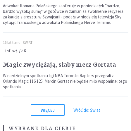
Adwokat Romana Polańskiego zaoferuje w poniedziałek "bardzo,
bardzo wysoką sumę" w gotówce w zamian za zwolnienie reżysera
za kaucją z aresztu w Szwajcarii - podała w niedzielę telewizja Sky
cytując francuskiego adwokata Polańskiego Herve Temime.
16 lat temu
ŚWIAT
inf. wł. / ŁK
Magic zwyciężają, słaby mecz Gortata
W niedzielnym spotkaniu ligi NBA Toronto Raptors przegrali z
Orlando Magic 116:125. Marcin Gortat nie będzie miło wspominał tego
spotkania.
WIĘCEJ
Wróć do: Świat
WYBRANE DLA CIEBIE