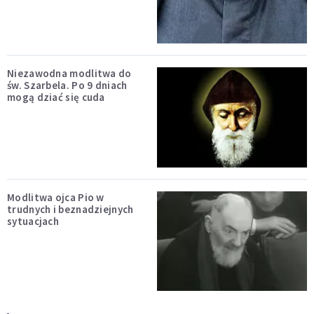
Niezawodna modlitwa do
św. Szarbela. Po 9 dniach
mogą dziać się cuda
Modlitwa ojca Pio w
trudnych i beznadziejnych
sytuacjach