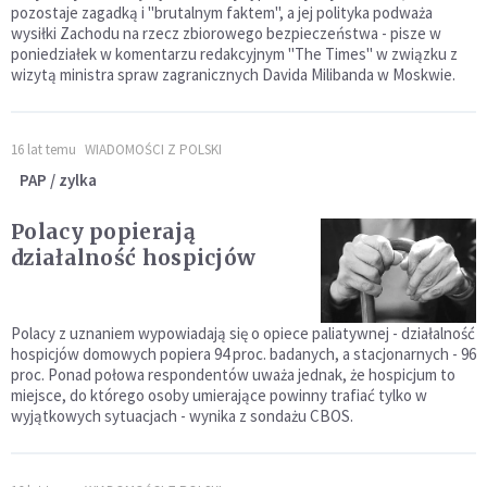
pozostaje zagadką i "brutalnym faktem", a jej polityka podważa
wysiłki Zachodu na rzecz zbiorowego bezpieczeństwa - pisze w
poniedziałek w komentarzu redakcyjnym "The Times" w związku z
wizytą ministra spraw zagranicznych Davida Milibanda w Moskwie.
16 lat temu
WIADOMOŚCI Z POLSKI
PAP / zylka
Polacy popierają
działalność hospicjów
Polacy z uznaniem wypowiadają się o opiece paliatywnej - działalność
hospicjów domowych popiera 94 proc. badanych, a stacjonarnych - 96
proc. Ponad połowa respondentów uważa jednak, że hospicjum to
miejsce, do którego osoby umierające powinny trafiać tylko w
wyjątkowych sytuacjach - wynika z sondażu CBOS.