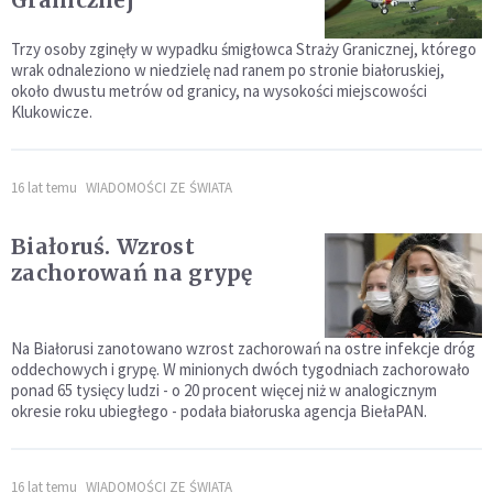
Trzy osoby zginęły w wypadku śmigłowca Straży Granicznej, którego
wrak odnaleziono w niedzielę nad ranem po stronie białoruskiej,
około dwustu metrów od granicy, na wysokości miejscowości
Klukowicze.
16 lat temu
WIADOMOŚCI ZE ŚWIATA
Białoruś. Wzrost
zachorowań na grypę
Na Białorusi zanotowano wzrost zachorowań na ostre infekcje dróg
oddechowych i grypę. W minionych dwóch tygodniach zachorowało
ponad 65 tysięcy ludzi - o 20 procent więcej niż w analogicznym
okresie roku ubiegłego - podała białoruska agencja BiełaPAN.
16 lat temu
WIADOMOŚCI ZE ŚWIATA