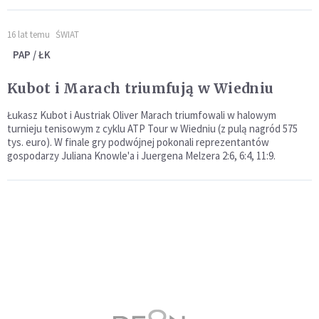
16 lat temu
ŚWIAT
PAP / ŁK
Kubot i Marach triumfują w Wiedniu
Łukasz Kubot i Austriak Oliver Marach triumfowali w halowym
turnieju tenisowym z cyklu ATP Tour w Wiedniu (z pulą nagród 575
tys. euro). W finale gry podwójnej pokonali reprezentantów
gospodarzy Juliana Knowle'a i Juergena Melzera 2:6, 6:4, 11:9.