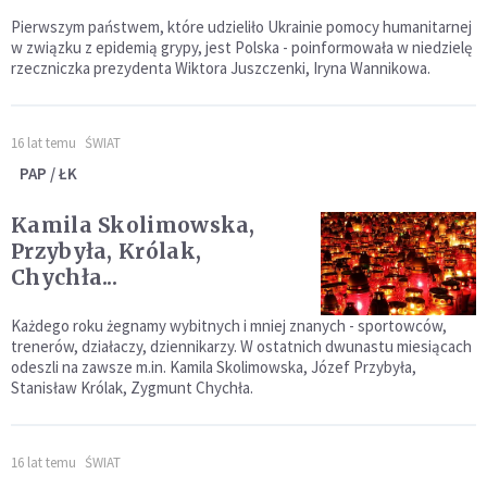
Pierwszym państwem, które udzieliło Ukrainie pomocy humanitarnej
w związku z epidemią grypy, jest Polska - poinformowała w niedzielę
rzeczniczka prezydenta Wiktora Juszczenki, Iryna Wannikowa.
16 lat temu
ŚWIAT
PAP / ŁK
Kamila Skolimowska,
Przybyła, Królak,
Chychła...
Każdego roku żegnamy wybitnych i mniej znanych - sportowców,
trenerów, działaczy, dziennikarzy. W ostatnich dwunastu miesiącach
odeszli na zawsze m.in. Kamila Skolimowska, Józef Przybyła,
Stanisław Królak, Zygmunt Chychła.
16 lat temu
ŚWIAT