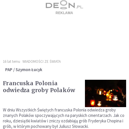
16 lat temu
WIADOMOŚCI ZE ŚWIATA
PAP / Szymon Łucyk
Francuska Polonia
odwiedza groby Polaków
W dniu Wszystkich Świętych francuska Polonia odwiedza groby
znanych Polaków spoczywających na paryskich cmentarzach. Jak co
roku, dziesiątki kwiatów i zniczy ozdabiają grób Fryderyka Chopina i
grób, w którym pochowany był Juliusz Słowacki.