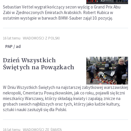
Sebastian Vettel wygrał kończący sezon wyścig o Grand Prix Abu
Zabi w Zjednoczonych Emiratach Arabskich. Robert Kubica w
ostatnim występie w barwach BMW-Sauber zajął 10. pozycję.
16 lat temu
WIADOMOŚCI Z POLSKI
PAP / ad
Dzień Wszystkich
Świętych na Powązkach
W Dniu Wszystkich Świętych na najstarszej zabytkowej warszawskiej
nekropolii, Cmentarzu Powązkowskim, jak co roku, pojawili się liczni
mieszkańcy Warszawy, którzy składają kwiaty i zapalają znicze na
grobach swoich najbliższych oraz tych, którzy jako ludzie kultury,
sztuki i nauki zasłużyli się dla Polski.
16 lat temu
WIADOMOŚCI ZE ŚWIATA