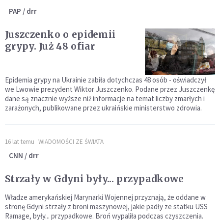
PAP / drr
Juszczenko o epidemii
grypy. Już 48 ofiar
Epidemia grypy na Ukrainie zabiła dotychczas 48 osób - oświadczył
we Lwowie prezydent Wiktor Juszczenko. Podane przez Juszczenkę
dane są znacznie wyższe niż informacje na temat liczby zmarłych i
zarażonych, publikowane przez ukraińskie ministerstwo zdrowia.
16 lat temu
WIADOMOŚCI ZE ŚWIATA
CNN / drr
Strzały w Gdyni były... przypadkowe
Władze amerykańskiej Marynarki Wojennej przyznają, że oddane w
stronę Gdyni strzały z broni maszynowej, jakie padły ze statku USS
Ramage, były... przypadkowe. Broń wypaliła podczas czyszczenia.