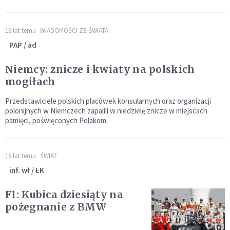
16 lat temu
WIADOMOŚCI ZE ŚWIATA
PAP / ad
Niemcy: znicze i kwiaty na polskich
mogiłach
Przedstawiciele polskich placówek konsularnych oraz organizacji
polonijnych w Niemczech zapalili w niedzielę znicze w miejscach
pamięci, poświęconych Polakom.
16 lat temu
ŚWIAT
inf. wł / ŁK
F1: Kubica dziesiąty na
pożegnanie z BMW