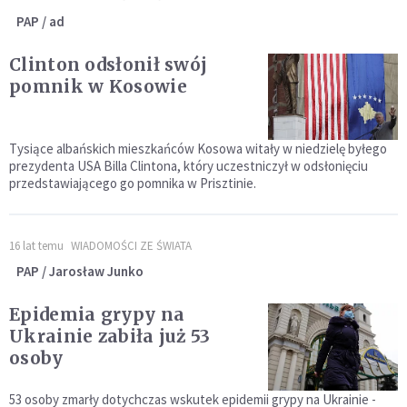
PAP / ad
Clinton odsłonił swój
pomnik w Kosowie
Tysiące albańskich mieszkańców Kosowa witały w niedzielę byłego
prezydenta USA Billa Clintona, który uczestniczył w odsłonięciu
przedstawiającego go pomnika w Prisztinie.
16 lat temu
WIADOMOŚCI ZE ŚWIATA
PAP / Jarosław Junko
Epidemia grypy na
Ukrainie zabiła już 53
osoby
53 osoby zmarły dotychczas wskutek epidemii grypy na Ukrainie -