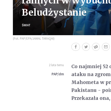
rannych w wybuch
Beludżystanie
ŚWIAT
(Fot. PAP/EPA/JAMAL TARAQAI)
2 lata temu
Co najmniej 52 
ataku na zgroma
PAP/dm
Mahometa w pro
Pakistanu - poi
Przekazała ona,