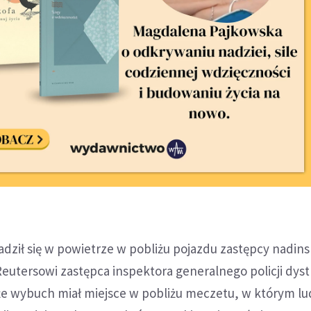
dził się w powietrze w pobliżu pojazdu zastępcy nadin
ł Reutersowi zastępca inspektora generalnego policji dys
że wybuch miał miejsce w pobliżu meczetu, w którym lu