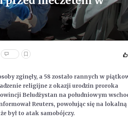
u przed meczetem w
osoby zginęły, a 58 zostało rannych w piątk
dzenie religijne z okazji urodzin proroka
wincji Beludżystan na południowym wscho
nformował Reuters, powołując się na lokalną 
 że był to atak samobójczy.