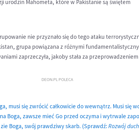
azji urodzin Mahometa, które w Pakistanie są świętem
upowanie nie przyznało się do tego ataku terrorystycz
akistan, grupa powiązana z różnymi fundamentalistyczn
aniami zaprzeczyła, jakoby stała za przeprowadzenie
DEON.PL POLECA
ga, musi się zwrócić całkowicie do wewnątrz. Musi się w
a Boga, zawsze mieć Go przed oczyma i wytrwale zap
dzie Boga, swój prawdziwy skarb. (Sprawdź:
Rozwój duc