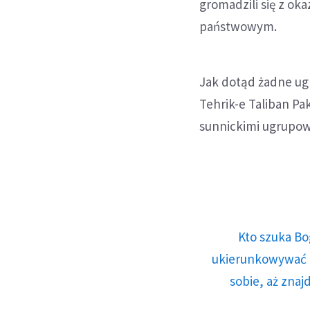
gromadzili się z ok
państwowym.
Jak dotąd żadne ugr
Tehrik-e Taliban P
sunnickimi ugrupow
Kto szuka Bo
ukierunkowywać n
sobie, aż znaj