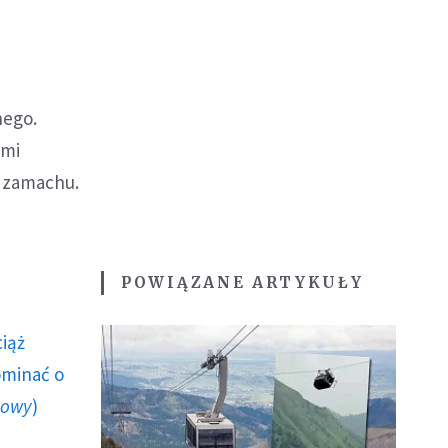
nego.
ymi
m zamachu.
POWIĄZANE ARTYKUŁY
ciąż
ominać o
howy
)