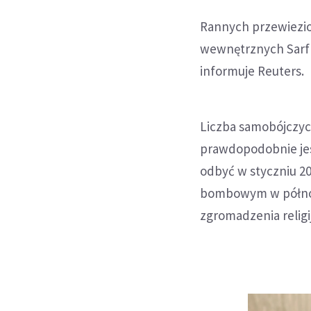
Rannych przewiezion
wewnętrznych Sarf
informuje Reuters.
Liczba samobójczyc
prawdopodobnie jes
odbyć w styczniu 2
bombowym w północ
zgromadzenia religij