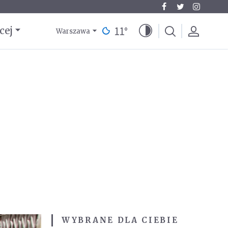
11
°
cej
Warszawa
WYBRANE DLA CIEBIE