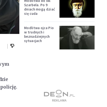
modlitwa do św.
Szarbela. Po 9
dniach mogą dziać
się cuda
Modlitwa ojca Pio
w trudnych i
beznadziejnych
sytuacjach
owym
dzie
policję.