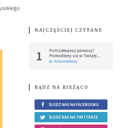
ysokiego
NAJCZĘŚCIEJ CZYTANE
Potrzebujesz pomocy?
1
Pomodlimy się w Twojej
intencji
62 komentarzy
BĄDŹ NA BIEŻĄCO
ŚLEDŹ NAS NA FACEBOOKU
ŚLEDŹ NAS NA TWITTERZE