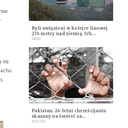
praw
-
Byli uwięzieni w kolejce linowej
274 metry nad ziemią. Ich
wagonik wisiał długie godziny
ŚWIAT
 się
machu
as
Pakistan: 24-letni chrześcijanin
skazany na śmierć za
„bluźnierstwo”
KOŚCIÓŁ