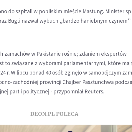
o do szpitali w pobliskim mieście Mastung. Minister s
raz Bugti nazwał wybuch „bardzo haniebnym czynem” 
h zamachów w Pakistanie rośnie; zdaniem ekspertów
t to związane z wyborami parlamentarnymi, które mają
024 r. W lipcu ponad 40 osób zginęło w samobójczym za
no-zachodniej prowincji Chajber Pasztunchwa podcz
nej partii politycznej - przypomniał Reuters.
DEON.PL POLECA