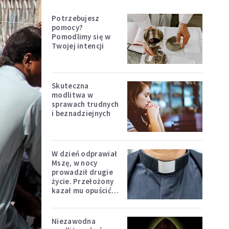
Potrzebujesz
pomocy?
Pomodlimy się w
Twojej intencji
Skuteczna
modlitwa w
sprawach trudnych
i beznadziejnych
W dzień odprawiał
Mszę, w nocy
prowadził drugie
życie. Przełożony
kazał mu opuścić
zakon
Niezawodna