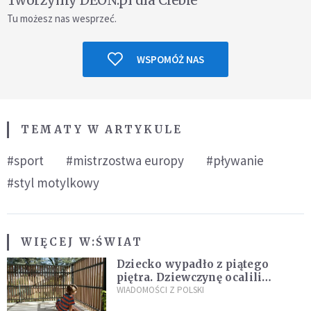
Tu możesz nas wesprzeć.
WSPOMÓŻ NAS
TEMATY W ARTYKULE
#sport
#mistrzostwa europy
#pływanie
#styl motylkowy
WIĘCEJ W:
ŚWIAT
Dziecko wypadło z piątego
piętra. Dziewczynę ocalili
sąsiedzi
WIADOMOŚCI Z POLSKI