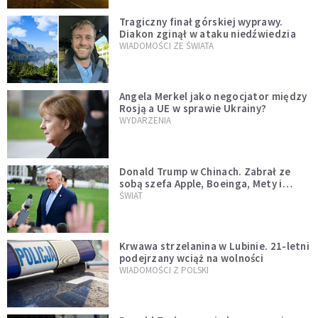
Tragiczny finał górskiej wyprawy.
Diakon zginął w ataku niedźwiedzia
WIADOMOŚCI ZE ŚWIATA
Angela Merkel jako negocjator między
Rosją a UE w sprawie Ukrainy?
WYDARZENIA
Donald Trump w Chinach. Zabrał ze
sobą szefa Apple, Boeinga, Mety i
Muska
ŚWIAT
Krwawa strzelanina w Lubinie. 21-letni
podejrzany wciąż na wolności
WIADOMOŚCI Z POLSKI