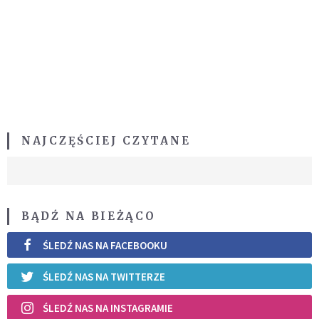
NAJCZĘŚCIEJ CZYTANE
BĄDŹ NA BIEŻĄCO
ŚLEDŹ NAS NA FACEBOOKU
ŚLEDŹ NAS NA TWITTERZE
ŚLEDŹ NAS NA INSTAGRAMIE