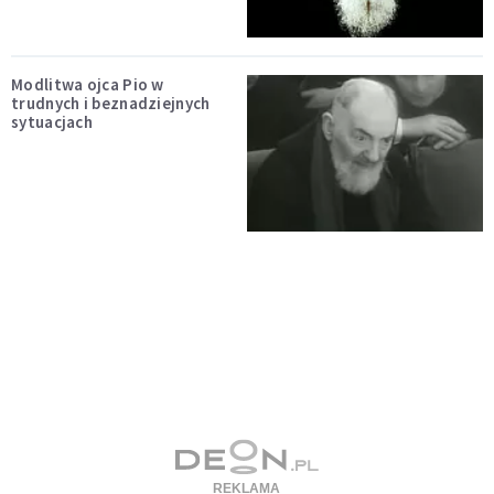
Modlitwa ojca Pio w
trudnych i beznadziejnych
sytuacjach