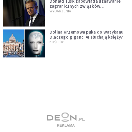
Donald Tusk zapowiada uznawanie
zagranicznych związków
jednopłciowych. "Państwo oblało ten
WYDARZENIA
test"
Dolina Krzemowa puka do Watykanu.
Dlaczego giganci AI słuchają księży?
KOŚCIÓŁ