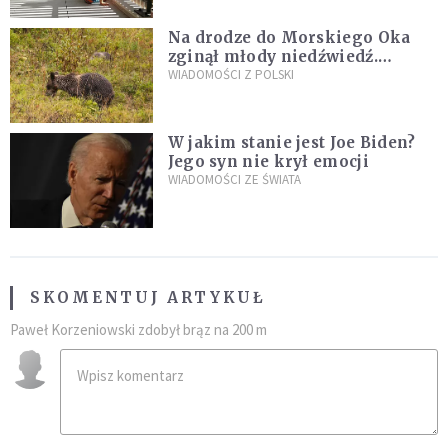
Na drodze do Morskiego Oka
zginął młody niedźwiedź.
Sprawę bada Policja i TPN
WIADOMOŚCI Z POLSKI
W jakim stanie jest Joe Biden?
Jego syn nie krył emocji
WIADOMOŚCI ZE ŚWIATA
SKOMENTUJ ARTYKUŁ
Paweł Korzeniowski zdobył brąz na 200 m