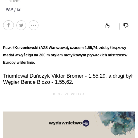
11 lat temu
PAP / kn
Paweł Korzeniowski (AZS Warszawa), czasem 1.55,74, zdobył brązowy
medal w wyścigu na 200 m stylem motylkowym pływackich mistrzostw
Europy w Berlinie.
Triumfował Duńczyk Viktor Bromer - 1.55,29, a drugi był
Węgier Bence Biczo - 1.55,62.
DEON.PL POLECA