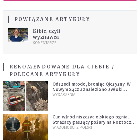
POWIĄZANE ARTYKUŁY
Kibic, czyli
wyznawca
KOMENTARZE
REKOMENDOWANE DLA CIEBIE /
POLECANE ARTYKUŁY
Odszedł młodo, broniąc Ojczyzny. W
Nowym Sączu znaleziono zwłoki
mężczyzny z czasów potopu
WYDARZENIA
szwedzkiego
Cud wśród niszczycielskiego ognia.
Strażacy gaszący pożary na Roztoczu
opublikowali niezwykłe zdjęcie
WIADOMOŚCI Z POLSKI