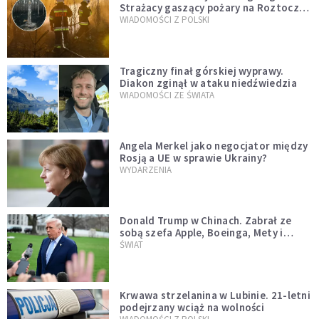
Strażacy gaszący pożary na Roztoczu
opublikowali niezwykłe zdjęcie
WIADOMOŚCI Z POLSKI
Tragiczny finał górskiej wyprawy.
Diakon zginął w ataku niedźwiedzia
WIADOMOŚCI ZE ŚWIATA
Angela Merkel jako negocjator między
Rosją a UE w sprawie Ukrainy?
WYDARZENIA
Donald Trump w Chinach. Zabrał ze
sobą szefa Apple, Boeinga, Mety i
Muska
ŚWIAT
Krwawa strzelanina w Lubinie. 21-letni
podejrzany wciąż na wolności