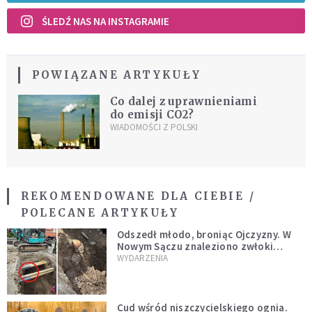
ŚLEDŹ NAS NA INSTAGRAMIE
POWIĄZANE ARTYKUŁY
Co dalej z uprawnieniami
do emisji CO2?
WIADOMOŚCI Z POLSKI
REKOMENDOWANE DLA CIEBIE /
POLECANE ARTYKUŁY
Odszedł młodo, broniąc Ojczyzny. W
Nowym Sączu znaleziono zwłoki
mężczyzny z czasów potopu
WYDARZENIA
szwedzkiego
Cud wśród niszczycielskiego ognia.