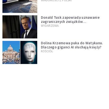
WIADOMOŚCI Z POLSKI
Donald Tusk zapowiada uznawanie
zagranicznych związków
jednopłciowych. "Państwo oblało ten
WYDARZENIA
test"
Dolina Krzemowa puka do Watykanu.
Dlaczego giganci AI słuchają księży?
KOŚCIÓŁ