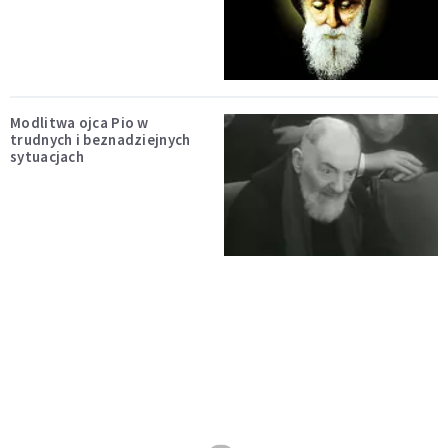
Modlitwa ojca Pio w
trudnych i beznadziejnych
sytuacjach