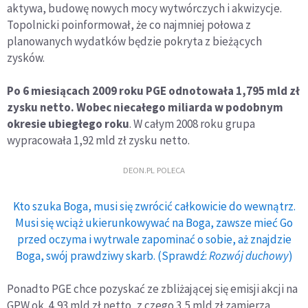
aktywa, budowę nowych mocy wytwórczych i akwizycje.
Topolnicki poinformował, że co najmniej połowa z
planowanych wydatków będzie pokryta z bieżących
zysków.
Po 6 miesiącach 2009 roku PGE odnotowała 1,795 mld zł
zysku netto. Wobec niecałego miliarda w podobnym
okresie ubiegłego roku
. W całym 2008 roku grupa
wypracowała 1,92 mld zł zysku netto.
DEON.PL POLECA
Kto szuka Boga, musi się zwrócić całkowicie do wewnątrz.
Musi się wciąż ukierunkowywać na Boga, zawsze mieć Go
przed oczyma i wytrwale zapominać o sobie, aż znajdzie
Boga, swój prawdziwy skarb. (Sprawdź:
Rozwój duchowy
)
Ponadto PGE chce pozyskać ze zbliżającej się emisji akcji na
GPW ok. 4,93 mld zł netto, z czego 3,5 mld zł zamierza