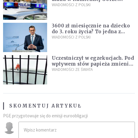
Policja zatrzymała dwóch
WIADOMOŚCI Z POLSKI
nastolatków
3600 zł miesięcznie na dziecko
do 3. roku życia? To jedna z
propozycji programu "Rozwój
WIADOMOŚCI Z POLSKI
Plus"
Uczestniczył w egzekucjach. Pod
wpływem słów papieża zmienił
zdanie
WIADOMOŚCI ZE ŚWIATA
SKOMENTUJ ARTYKUŁ
PGE przygotowuje się do emisji euroobligacji