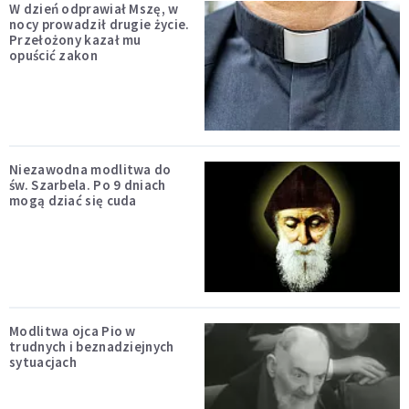
W dzień odprawiał Mszę, w
nocy prowadził drugie życie.
Przełożony kazał mu
opuścić zakon
Niezawodna modlitwa do
św. Szarbela. Po 9 dniach
mogą dziać się cuda
Modlitwa ojca Pio w
trudnych i beznadziejnych
sytuacjach