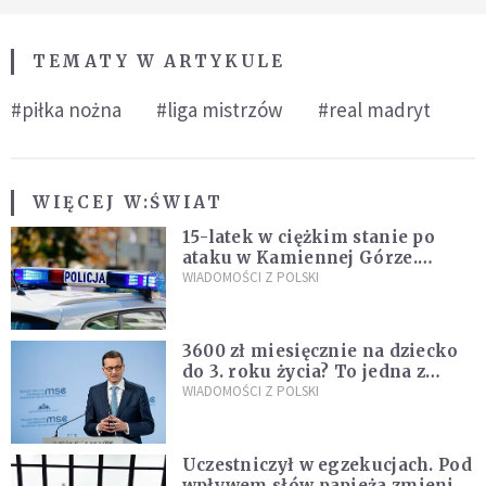
TEMATY W ARTYKULE
#piłka nożna
#liga mistrzów
#real madryt
WIĘCEJ W:
ŚWIAT
15-latek w ciężkim stanie po
ataku w Kamiennej Górze.
Policja zatrzymała dwóch
WIADOMOŚCI Z POLSKI
nastolatków
3600 zł miesięcznie na dziecko
do 3. roku życia? To jedna z
propozycji programu "Rozwój
WIADOMOŚCI Z POLSKI
Plus"
Uczestniczył w egzekucjach. Pod
wpływem słów papieża zmienił