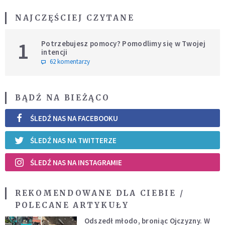
NAJCZĘŚCIEJ CZYTANE
1
Potrzebujesz pomocy? Pomodlimy się w Twojej
intencji
62 komentarzy
BĄDŹ NA BIEŻĄCO
ŚLEDŹ NAS NA FACEBOOKU
ŚLEDŹ NAS NA TWITTERZE
ŚLEDŹ NAS NA INSTAGRAMIE
REKOMENDOWANE DLA CIEBIE /
POLECANE ARTYKUŁY
Odszedł młodo, broniąc Ojczyzny. W