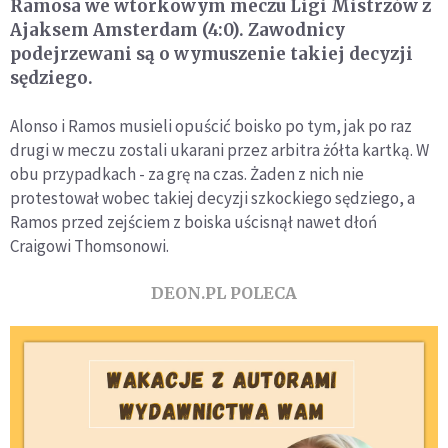
Ramosa we wtorkowym meczu Ligi Mistrzów z
Ajaksem Amsterdam (4:0). Zawodnicy
podejrzewani są o wymuszenie takiej decyzji
sędziego.
Alonso i Ramos musieli opuścić boisko po tym, jak po raz
drugi w meczu zostali ukarani przez arbitra żółta kartką. W
obu przypadkach - za grę na czas. Żaden z nich nie
protestował wobec takiej decyzji szkockiego sędziego, a
Ramos przed zejściem z boiska uścisnął nawet dłoń
Craigowi Thomsonowi.
DEON.PL POLECA