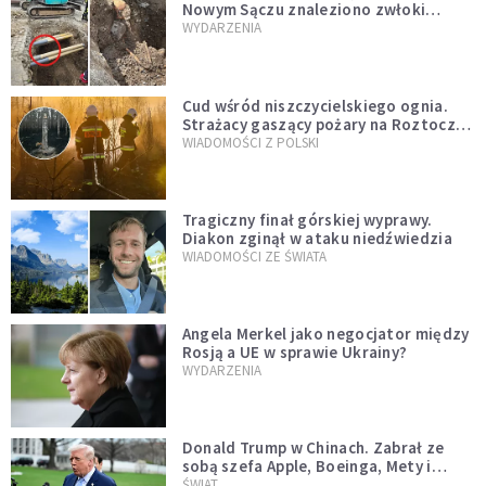
Nowym Sączu znaleziono zwłoki
mężczyzny z czasów potopu
WYDARZENIA
szwedzkiego
Cud wśród niszczycielskiego ognia.
Strażacy gaszący pożary na Roztoczu
opublikowali niezwykłe zdjęcie
WIADOMOŚCI Z POLSKI
Tragiczny finał górskiej wyprawy.
Diakon zginął w ataku niedźwiedzia
WIADOMOŚCI ZE ŚWIATA
Angela Merkel jako negocjator między
Rosją a UE w sprawie Ukrainy?
WYDARZENIA
Donald Trump w Chinach. Zabrał ze
sobą szefa Apple, Boeinga, Mety i
Muska
ŚWIAT