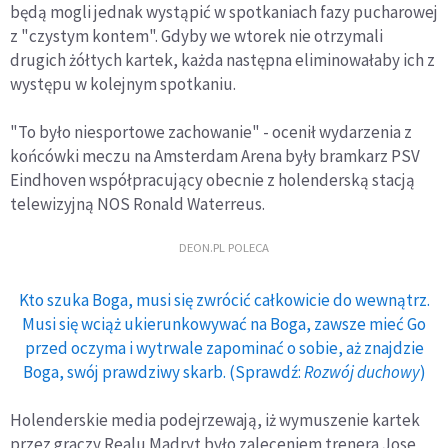
będą mogli jednak wystąpić w spotkaniach fazy pucharowej
z "czystym kontem". Gdyby we wtorek nie otrzymali
drugich żółtych kartek, każda następna eliminowałaby ich z
występu w kolejnym spotkaniu.
"To było niesportowe zachowanie" - ocenił wydarzenia z
końcówki meczu na Amsterdam Arena były bramkarz PSV
Eindhoven współpracujący obecnie z holenderską stacją
telewizyjną NOS Ronald Waterreus.
DEON.PL POLECA
Kto szuka Boga, musi się zwrócić całkowicie do wewnątrz.
Musi się wciąż ukierunkowywać na Boga, zawsze mieć Go
przed oczyma i wytrwale zapominać o sobie, aż znajdzie
Boga, swój prawdziwy skarb. (Sprawdź:
Rozwój duchowy
)
Holenderskie media podejrzewają, iż wymuszenie kartek
przez graczy Realu Madryt było zaleceniem trenera Jose