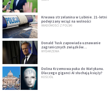
Krwawa strzelanina w Lubinie. 21-letni
podejrzany wciąż na wolności
WIADOMOŚCI Z POLSKI
Donald Tusk zapowiada uznawanie
zagranicznych związków
jednopłciowych. "Państwo oblało ten
WYDARZENIA
test"
Dolina Krzemowa puka do Watykanu.
Dlaczego giganci AI słuchają księży?
KOŚCIÓŁ