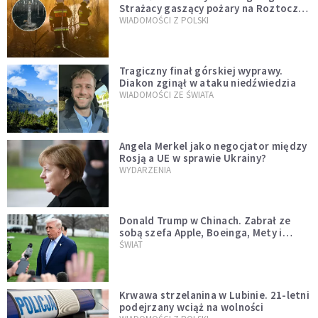
Strażacy gaszący pożary na Roztoczu
opublikowali niezwykłe zdjęcie
WIADOMOŚCI Z POLSKI
Tragiczny finał górskiej wyprawy.
Diakon zginął w ataku niedźwiedzia
WIADOMOŚCI ZE ŚWIATA
Angela Merkel jako negocjator między
Rosją a UE w sprawie Ukrainy?
WYDARZENIA
Donald Trump w Chinach. Zabrał ze
sobą szefa Apple, Boeinga, Mety i
Muska
ŚWIAT
Krwawa strzelanina w Lubinie. 21-letni
podejrzany wciąż na wolności