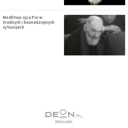
Modlitwa ojca Pio w
trudnych i beznadziejnych
sytuacjach