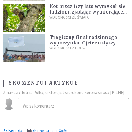
Kot przez trzy lata wymykał się
ludziom, zjadając wymierające
kaczki. W końcu popełnił
WIADOMOŚCI ZE ŚWIATA
fatalny błąd
Tragiczny finał rodzinnego
wypoczynku. Ojciec usłyszy
zarzuty
WIADOMOŚCI Z POLSKI
SKOMENTUJ ARTYKUŁ
Zmarła 57-letnia Polka, u której stwierdzono koronawirusa [PILNE]
Zaloguj się
lub
skomentuj jako Gość