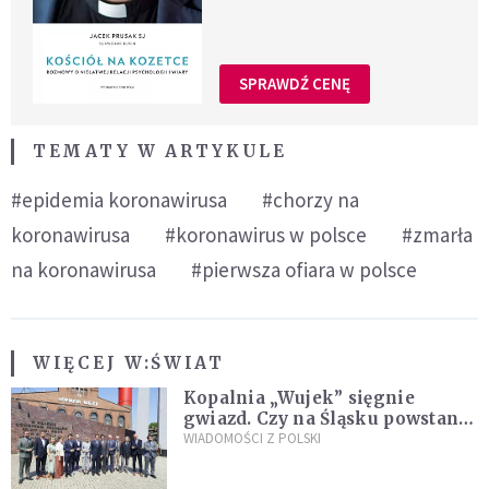
SPRAWDŹ CENĘ
TEMATY W ARTYKULE
#epidemia koronawirusa
#chorzy na
koronawirusa
#koronawirus w polsce
#zmarła
na koronawirusa
#pierwsza ofiara w polsce
WIĘCEJ W:
ŚWIAT
Kopalnia „Wujek” sięgnie
gwiazd. Czy na Śląsku powstanie
„Dolina Krzemowa”?
WIADOMOŚCI Z POLSKI