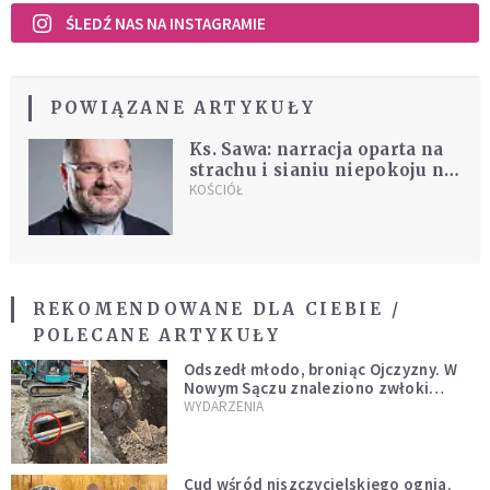
ŚLEDŹ NAS NA INSTAGRAMIE
POWIĄZANE ARTYKUŁY
Ks. Sawa: narracja oparta na
strachu i sianiu niepokoju nie
ma nic wspólnego z
KOŚCIÓŁ
Ewangelią
REKOMENDOWANE DLA CIEBIE /
POLECANE ARTYKUŁY
Odszedł młodo, broniąc Ojczyzny. W
Nowym Sączu znaleziono zwłoki
mężczyzny z czasów potopu
WYDARZENIA
szwedzkiego
Cud wśród niszczycielskiego ognia.