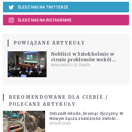
ŚLEDŹ NAS NA TWITTERZE
ŚLEDŹ NAS NA INSTAGRAMIE
POWIĄZANE ARTYKUŁY
Nobliści w Sztokholmie w
cieniu problemów wokół
nagrody
WIADOMOŚCI ZE ŚWIATA
REKOMENDOWANE DLA CIEBIE /
POLECANE ARTYKUŁY
Odszedł młodo, broniąc Ojczyzny. W
Nowym Sączu znaleziono zwłoki
mężczyzny z czasów potopu
WYDARZENIA
szwedzkiego