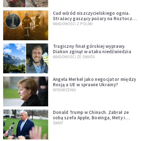
Cud wśród niszczycielskiego ognia.
Strażacy gaszący pożary na Roztoczu
opublikowali niezwykłe zdjęcie
WIADOMOŚCI Z POLSKI
Tragiczny finał górskiej wyprawy.
Diakon zginął w ataku niedźwiedzia
WIADOMOŚCI ZE ŚWIATA
Angela Merkel jako negocjator między
Rosją a UE w sprawie Ukrainy?
WYDARZENIA
Donald Trump w Chinach. Zabrał ze
sobą szefa Apple, Boeinga, Mety i
Muska
ŚWIAT