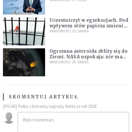
propozycji programu "Rozwój
Plus"
Uczestniczył w egzekucjach. Pod
wpływem słów papieża zmienił
zdanie
WIADOMOŚCI ZE ŚWIATA
Ogromna asteroida zbliży się do
Ziemi. NASA uspokaja: nie ma
zagrożenia
WIADOMOŚCI ZE ŚWIATA
SKOMENTUJ ARTYKUŁ
[PILNE] Polka z literacką nagrodą Nobla za rok 2018