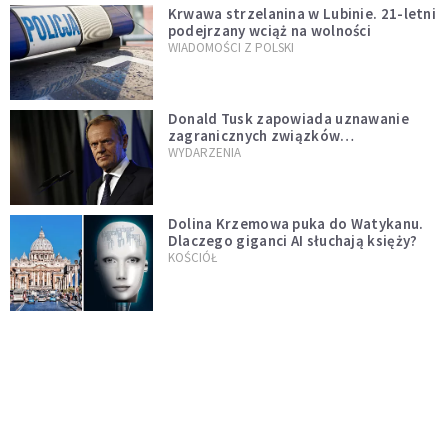
Krwawa strzelanina w Lubinie. 21-letni
podejrzany wciąż na wolności
WIADOMOŚCI Z POLSKI
Donald Tusk zapowiada uznawanie
zagranicznych związków
jednopłciowych. "Państwo oblało ten
WYDARZENIA
test"
Dolina Krzemowa puka do Watykanu.
Dlaczego giganci AI słuchają księży?
KOŚCIÓŁ