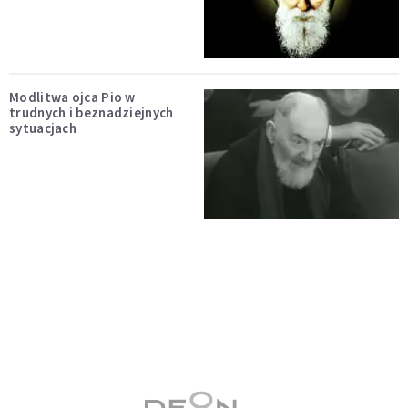
Modlitwa ojca Pio w
trudnych i beznadziejnych
sytuacjach