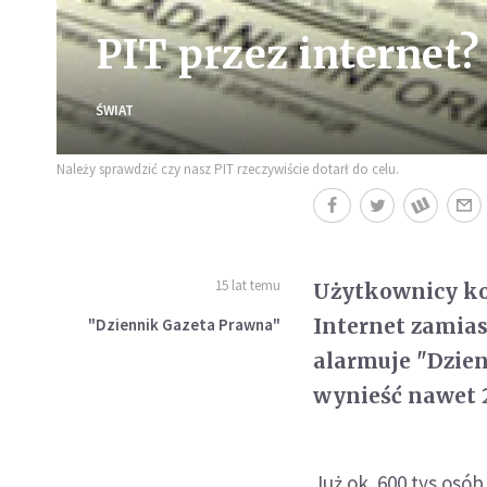
PIT przez internet?
ŚWIAT
Należy sprawdzić czy nasz PIT rzeczywiście dotarł do celu.
15 lat temu
Użytkownicy ko
Internet zamias
"Dziennik Gazeta Prawna"
alarmuje "Dzien
wynieść nawet 2
Już ok. 600 tys osó