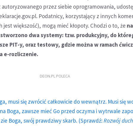
 z autoryzowanego przez siebie oprogramowania, udost
klaracje.gov.pl. Podatnicy, korzystający z innych kome
 jest większość), mogą mieć kłopoty. Chodzi o to, że
n
 stworzono dwa systemy: tzw. produkcyjny, do które
sze PIT-y, oraz testowy, gdzie można w ramach ćwic
a e-rozliczenie.
DEON.PL POLECA
ga, musi się zwrócić całkowicie do wewnątrz. Musi się w
a Boga, zawsze mieć Go przed oczyma i wytrwale zap
dzie Boga, swój prawdziwy skarb. (Sprawdź:
Rozwój duc