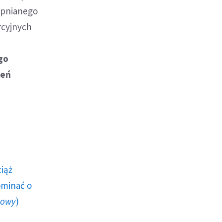
ępnianego
rcyjnych
a
go
zeń
ciąż
ominać o
howy
)