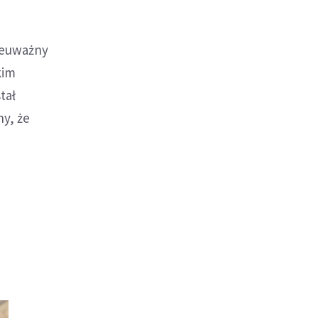
ieuważny
kim
tał
ny, że