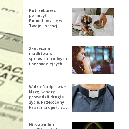
Potrzebujesz
pomocy?
Pomodlimy się w
Twojej intencji
Skuteczna
modlitwa w
sprawach trudnych
i beznadziejnych
W dzień odprawiał
Mszę, w nocy
prowadził drugie
życie. Przełożony
kazał mu opuścić
zakon
Niezawodna