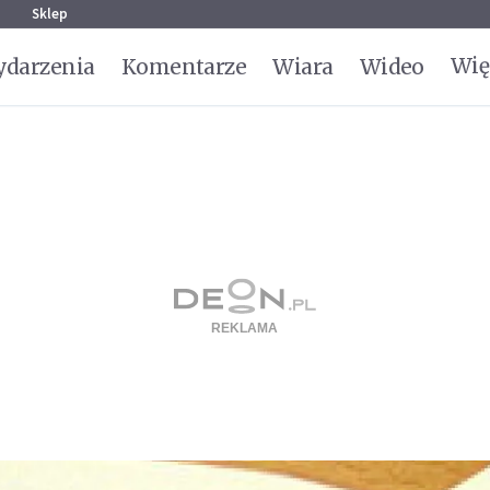
g
Sklep
Wię
darzenia
Komentarze
Wiara
Wideo