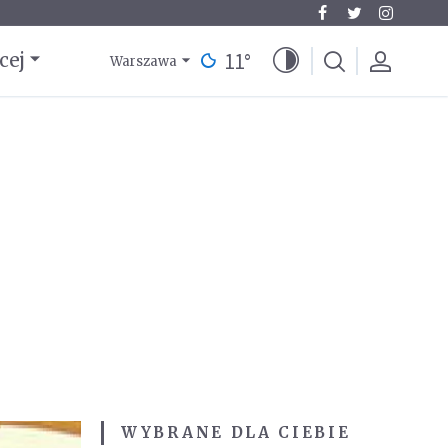
11
°
cej
Warszawa
WYBRANE DLA CIEBIE