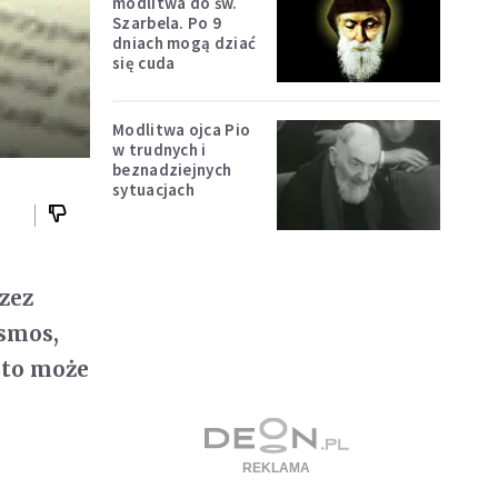
modlitwa do św.
Szarbela. Po 9
dniach mogą dziać
się cuda
Modlitwa ojca Pio
w trudnych i
beznadziejnych
sytuacjach
zez
osmos,
 to może