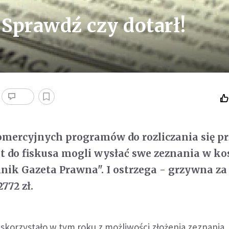
 Sprawdź czy dotarł!
mercyjnych programów do rozliczania się pr
t do fiskusa mogli wysłać swe zeznania w k
nik Gazeta Prawna". I ostrzega - grzywna za
772 zł.
b skorzystało w tym roku z możliwości złożenia zeznania