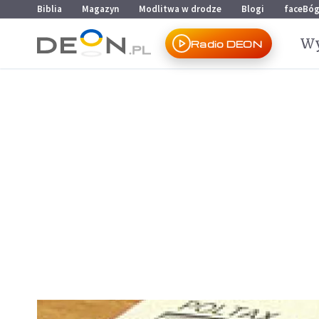
Przejdź do menu głównego
Przejdź do treści
Biblia
Magazyn
Modlitwa w drodze
Blogi
faceBó
Wy
Radio DEON