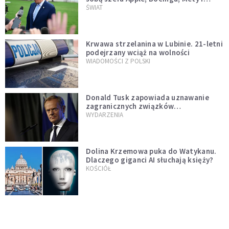
Muska
ŚWIAT
Krwawa strzelanina w Lubinie. 21-letni
podejrzany wciąż na wolności
WIADOMOŚCI Z POLSKI
Donald Tusk zapowiada uznawanie
zagranicznych związków
jednopłciowych. "Państwo oblało ten
WYDARZENIA
test"
Dolina Krzemowa puka do Watykanu.
Dlaczego giganci AI słuchają księży?
KOŚCIÓŁ