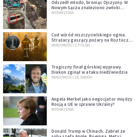
Odszedł młodo, broniąc Ojczyzny. W
Nowym Sączu znaleziono zwłoki
mężczyzny z czasów potopu
WYDARZENIA
szwedzkiego
Cud wśród niszczycielskiego ognia.
Strażacy gaszący pożary na Roztoczu
opublikowali niezwykłe zdjęcie
WIADOMOŚCI Z POLSKI
Tragiczny finał górskiej wyprawy.
Diakon zginął w ataku niedźwiedzia
WIADOMOŚCI ZE ŚWIATA
Angela Merkel jako negocjator między
Rosją a UE w sprawie Ukrainy?
WYDARZENIA
Donald Trump w Chinach. Zabrał ze
sobą szefa Apple, Boeinga, Mety i