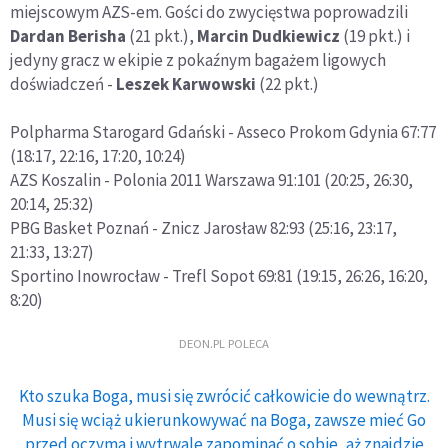
miejscowym AZS-em. Gości do zwycięstwa poprowadzili
Dardan Berisha
(21 pkt.),
Marcin Dudkiewicz
(19 pkt.) i
jedyny gracz w ekipie z pokaźnym bagażem ligowych
doświadczeń -
Leszek Karwowski
(22 pkt.)
Polpharma Starogard Gdański - Asseco Prokom Gdynia 67:77
(18:17, 22:16, 17:20, 10:24)
AZS Koszalin - Polonia 2011 Warszawa 91:101 (20:25, 26:30,
20:14, 25:32)
PBG Basket Poznań - Znicz Jarosław 82:93 (25:16, 23:17,
21:33, 13:27)
Sportino Inowrocław - Trefl Sopot 69:81 (19:15, 26:26, 16:20,
8:20)
DEON.PL POLECA
Kto szuka Boga, musi się zwrócić całkowicie do wewnątrz.
Musi się wciąż ukierunkowywać na Boga, zawsze mieć Go
przed oczyma i wytrwale zapominać o sobie, aż znajdzie