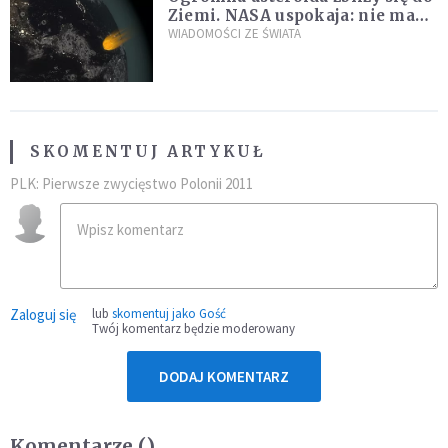
Ziemi. NASA uspokaja: nie ma
zagrożenia
WIADOMOŚCI ZE ŚWIATA
SKOMENTUJ ARTYKUŁ
PLK: Pierwsze zwycięstwo Polonii 2011
Zaloguj się
lub
skomentuj jako Gość
Twój komentarz będzie moderowany
DODAJ KOMENTARZ
Komentarze (
)