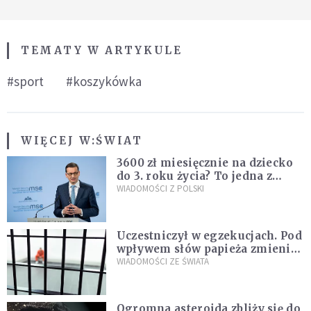
TEMATY W ARTYKULE
#sport
#koszykówka
WIĘCEJ W:
ŚWIAT
3600 zł miesięcznie na dziecko
do 3. roku życia? To jedna z
propozycji programu "Rozwój
WIADOMOŚCI Z POLSKI
Plus"
Uczestniczył w egzekucjach. Pod
wpływem słów papieża zmienił
zdanie
WIADOMOŚCI ZE ŚWIATA
Ogromna asteroida zbliży się do