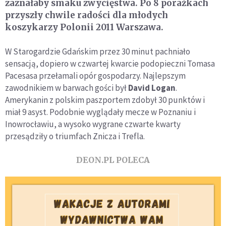
zaznałaby smaku zwycięstwa. Po 8 porażkach
przyszły chwile radości dla młodych
koszykarzy Polonii 2011 Warszawa.
W Starogardzie Gdańskim przez 30 minut pachniało
sensacją, dopiero w czwartej kwarcie podopieczni Tomasa
Pacesasa przełamali opór gospodarzy. Najlepszym
zawodnikiem w barwach gości był
David Logan
.
Amerykanin z polskim paszportem zdobył 30 punktów i
miał 9 asyst. Podobnie wyglądały mecze w Poznaniu i
Inowrocławiu, a wysoko wygrane czwarte kwarty
przesądziły o triumfach Znicza i Trefla.
DEON.PL POLECA