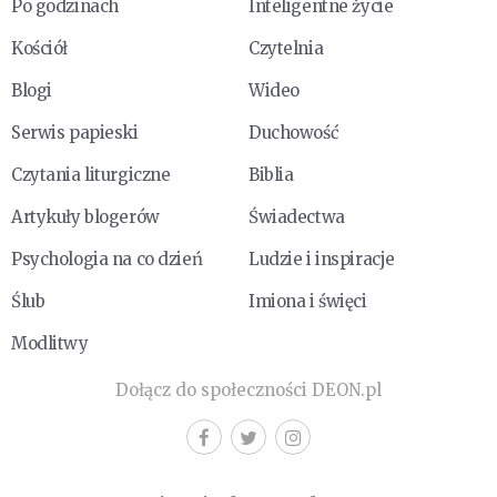
Po godzinach
Inteligentne życie
Kościół
Czytelnia
Blogi
Wideo
Serwis papieski
Duchowość
Czytania liturgiczne
Biblia
Artykuły blogerów
Świadectwa
Psychologia na co dzień
Ludzie i inspiracje
Ślub
Imiona i święci
Modlitwy
Dołącz do społeczności DEON.pl