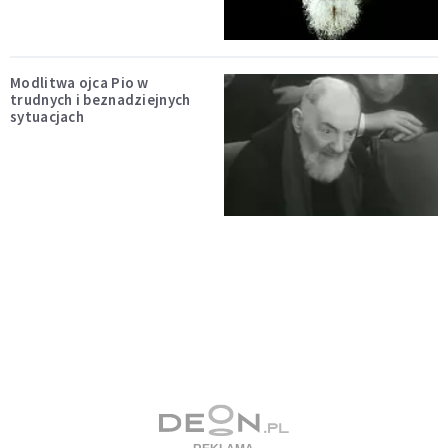
Modlitwa ojca Pio w
trudnych i beznadziejnych
sytuacjach