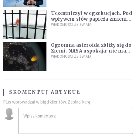
Uczestniczył w egzekucjach. Pod
wpływem słów papieża zmienił
zdanie
WIADOMOŚCI ZE ŚWIATA
Ogromna asteroida zbliży się do
Ziemi. NASA uspokaja: nie ma
zagrożenia
WIADOMOŚCI ZE ŚWIATA
SKOMENTUJ ARTYKUŁ
Plus wprowadzał w błąd klientów. Zapłaci karę