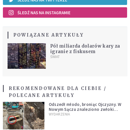
ŚLEDŹ NAS NA INSTAGRAMIE
POWIĄZANE ARTYKUŁY
Pół miliarda dolarów kary za
igranie z fiskusem
ŚWIAT
REKOMENDOWANE DLA CIEBIE /
POLECANE ARTYKUŁY
Odszedł młodo, broniąc Ojczyzny. W
Nowym Sączu znaleziono zwłoki
mężczyzny z czasów potopu
WYDARZENIA
szwedzkiego