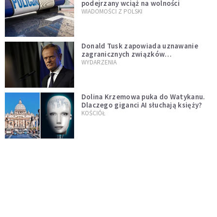
podejrzany wciąż na wolności
WIADOMOŚCI Z POLSKI
Donald Tusk zapowiada uznawanie
zagranicznych związków
jednopłciowych. "Państwo oblało ten
WYDARZENIA
test"
Dolina Krzemowa puka do Watykanu.
Dlaczego giganci AI słuchają księży?
KOŚCIÓŁ