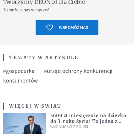
Tworzymy DEON.pl dla Ciebie
Tu możesz nas wesprzeć.
WSPOMÓŻ NAS
TEMATY W ARTYKULE
#gospodarka
#urząd ochrony konkurencji i
konsumentów
WIĘCEJ W:
ŚWIAT
3600 zł miesięcznie na dziecko
do 3. roku życia? To jedna z
propozycji programu "Rozwój
WIADOMOŚCI Z POLSKI
Plus"