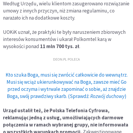
Według Urzędu, wielu klientom zasugerowano rozwiązanie
umowy z innych przyczyn, niż zmiana regulaminu, co
narażało ich na dodatkowe koszty.
UOKiK uznał, że praktyki te były naruszeniem zbiorowych
interesów konsumentów i ukarał Polkomtel karą w
wysokości ponad
11 mln 700 tys. zł
.
DEON.PL POLECA
Kto szuka Boga, musi się zwrócić całkowicie do wewnątrz.
Musi się wciąż ukierunkowywać na Boga, zawsze mieć Go
przed oczyma i wytrwale zapominać o sobie, aż znajdzie
Boga, swój prawdziwy skarb. (Sprawdź:
Rozwój duchowy
)
Urząd ustalił też, że Polska Telefonia Cyfrowa,
reklamując jedną z usług, umożliwiających darmowe
połączenia w ramach wybranej grupy, nie informowała
o wszystkich warunkach promocji.
Zakwestionowane