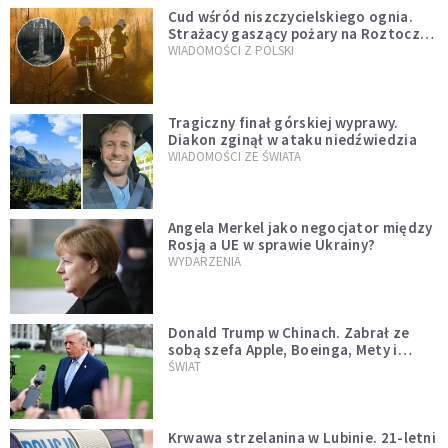
Cud wśród niszczycielskiego ognia.
Strażacy gaszący pożary na Roztoczu
opublikowali niezwykłe zdjęcie
WIADOMOŚCI Z POLSKI
Tragiczny finał górskiej wyprawy.
Diakon zginął w ataku niedźwiedzia
WIADOMOŚCI ZE ŚWIATA
Angela Merkel jako negocjator między
Rosją a UE w sprawie Ukrainy?
WYDARZENIA
Donald Trump w Chinach. Zabrał ze
sobą szefa Apple, Boeinga, Mety i
Muska
ŚWIAT
Krwawa strzelanina w Lubinie. 21-letni