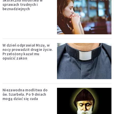
Skuteczna modlitwa w
sprawach trudnych i
beznadziejnych
W dzień odprawiał Mszę, w
nocy prowadził drugie życie.
Przełożony kazał mu
opuścić zakon
Niezawodna modlitwa do
św. Szarbela. Po 9 dniach
mogą dziać się cuda