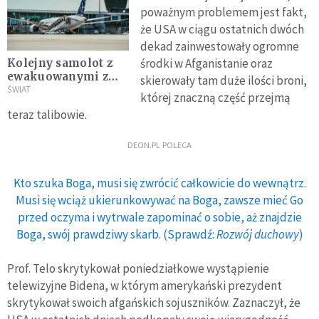
poważnym problemem jest fakt,
że USA w ciągu ostatnich dwóch
dekad zainwestowały ogromne
środki w Afganistanie oraz
Kolejny samolot z
ewakuowanymi z
skierowały tam duże ilości broni,
Afganistanu
ŚWIAT
której znaczną część przejmą
wyląduje w Polsce
teraz talibowie.
DEON.PL POLECA
Kto szuka Boga, musi się zwrócić całkowicie do wewnątrz.
Musi się wciąż ukierunkowywać na Boga, zawsze mieć Go
przed oczyma i wytrwale zapominać o sobie, aż znajdzie
Boga, swój prawdziwy skarb. (Sprawdź:
Rozwój duchowy
)
Prof. Telo skrytykował poniedziałkowe wystąpienie
telewizyjne Bidena, w którym amerykański prezydent
skrytykował swoich afgańskich sojuszników. Zaznaczył, że