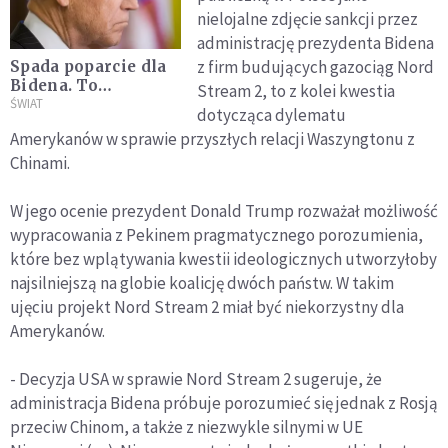
nielojalne zdjęcie sankcji przez
administrację prezydenta Bidena
z firm budujących gazociąg Nord
Spada poparcie dla
Bidena. To
Stream 2, to z kolei kwestia
najgorszy wynik od
ŚWIAT
dotycząca dylematu
początku kadencji
Amerykanów w sprawie przyszłych relacji Waszyngtonu z
Chinami.
W jego ocenie prezydent Donald Trump rozważał możliwość
wypracowania z Pekinem pragmatycznego porozumienia,
które bez wplątywania kwestii ideologicznych utworzyłoby
najsilniejszą na globie koalicję dwóch państw. W takim
ujęciu projekt Nord Stream 2 miał być niekorzystny dla
Amerykanów.
- Decyzja USA w sprawie Nord Stream 2 sugeruje, że
administracja Bidena próbuje porozumieć się jednak z Rosją
przeciw Chinom, a także z niezwykle silnymi w UE