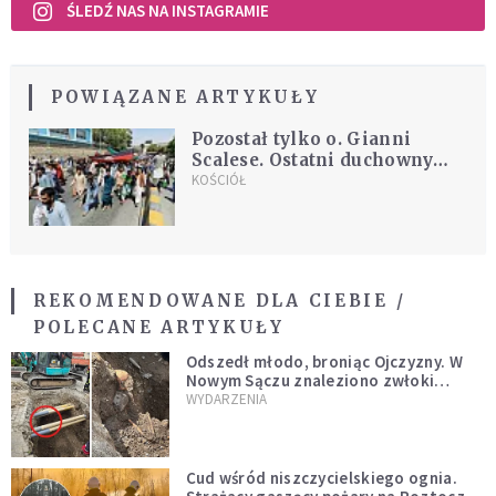
ŚLEDŹ NAS NA INSTAGRAMIE
POWIĄZANE ARTYKUŁY
Pozostał tylko o. Gianni
Scalese. Ostatni duchowny
katolicki w Afganistanie
KOŚCIÓŁ
REKOMENDOWANE DLA CIEBIE /
POLECANE ARTYKUŁY
Odszedł młodo, broniąc Ojczyzny. W
Nowym Sączu znaleziono zwłoki
mężczyzny z czasów potopu
WYDARZENIA
szwedzkiego
Cud wśród niszczycielskiego ognia.