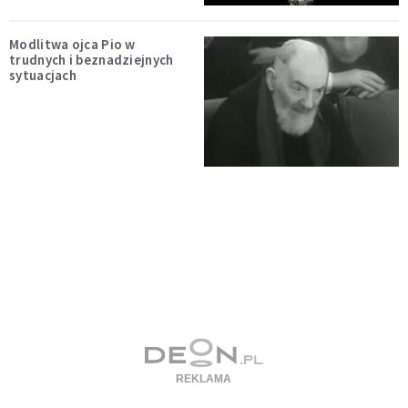
Modlitwa ojca Pio w
trudnych i beznadziejnych
sytuacjach