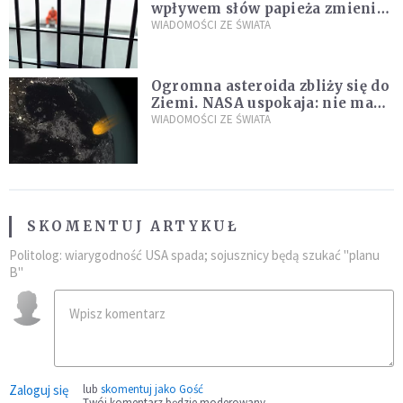
wpływem słów papieża zmienił
zdanie
WIADOMOŚCI ZE ŚWIATA
Ogromna asteroida zbliży się do
Ziemi. NASA uspokaja: nie ma
zagrożenia
WIADOMOŚCI ZE ŚWIATA
SKOMENTUJ ARTYKUŁ
Politolog: wiarygodność USA spada; sojusznicy będą szukać "planu
B"
Zaloguj się
lub
skomentuj jako Gość
Twój komentarz będzie moderowany