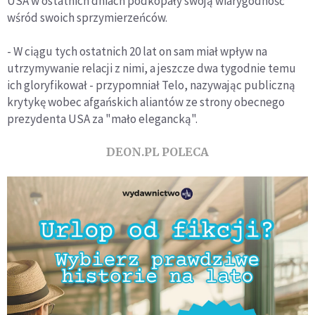
USA w ostatnich dniach podkopały swoją wiarygodność
wśród swoich sprzymierzeńców.
- W ciągu tych ostatnich 20 lat on sam miał wpływ na
utrzymywanie relacji z nimi, a jeszcze dwa tygodnie temu
ich gloryfikował - przypomniał Telo, nazywając publiczną
krytykę wobec afgańskich aliantów ze strony obecnego
prezydenta USA za "mało elegancką".
DEON.PL POLECA