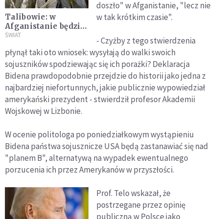
doszło" w Afganistanie, "lecz nie
w tak krótkim czasie".
Talibowie: w
Afganistanie będzie
obowiązywało
ŚWIAT
- Czyżby z tego stwierdzenia
prawo szariatu
płynął taki oto wniosek: wysyłają do walki swoich
sojuszników spodziewając się ich porażki? Deklaracja
Bidena prawdopodobnie przejdzie do historii jako jedna z
najbardziej niefortunnych, jakie publicznie wypowiedział
amerykański prezydent - stwierdził profesor Akademii
Wojskowej w Lizbonie.
W ocenie politologa po poniedziałkowym wystąpieniu
Bidena państwa sojusznicze USA będą zastanawiać się nad
"planem B", alternatywą na wypadek ewentualnego
porzucenia ich przez Amerykanów w przyszłości.
Prof. Telo wskazał, że
postrzegane przez opinię
publiczną w Polsce jako