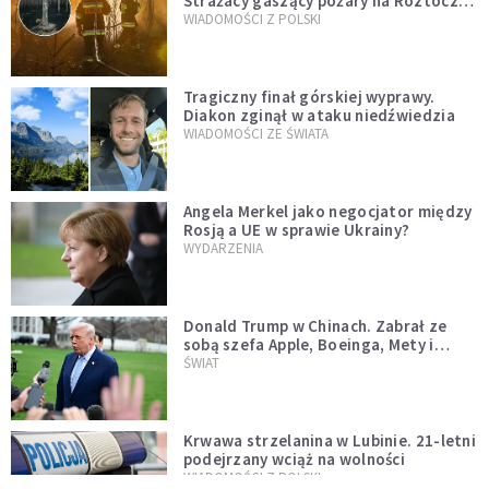
Strażacy gaszący pożary na Roztoczu
opublikowali niezwykłe zdjęcie
WIADOMOŚCI Z POLSKI
Tragiczny finał górskiej wyprawy.
Diakon zginął w ataku niedźwiedzia
WIADOMOŚCI ZE ŚWIATA
Angela Merkel jako negocjator między
Rosją a UE w sprawie Ukrainy?
WYDARZENIA
Donald Trump w Chinach. Zabrał ze
sobą szefa Apple, Boeinga, Mety i
Muska
ŚWIAT
Krwawa strzelanina w Lubinie. 21-letni
podejrzany wciąż na wolności
WIADOMOŚCI Z POLSKI