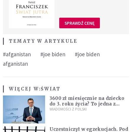
SPRAWDŹ CENĘ
TEMATY W ARTYKULE
#afganistan
#joe biden
#joe biden
afganistan
WIĘCEJ W:
ŚWIAT
3600 zł miesięcznie na dziecko
do 3. roku życia? To jedna z
propozycji programu "Rozwój
WIADOMOŚCI Z POLSKI
Plus"
Uczestniczył w egzekucjach. Pod