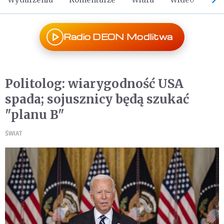
Radio DEON Modlitwa
Politolog: wiarygodność USA
spada; sojusznicy będą szukać
"planu B"
ŚWIAT