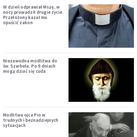
W dzień odprawiał Mszę, w
nocy prowadził drugie życie.
Przełożony kazał mu
opuścić zakon
Niezawodna modlitwa do
św. Szarbela. Po 9 dniach
mogą dziać się cuda
Modlitwa ojca Pio w
trudnych i beznadziejnych
sytuacjach