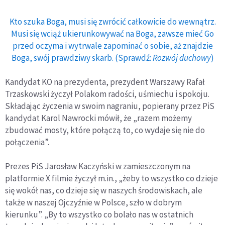
Kto szuka Boga, musi się zwrócić całkowicie do wewnątrz.
Musi się wciąż ukierunkowywać na Boga, zawsze mieć Go
przed oczyma i wytrwale zapominać o sobie, aż znajdzie
Boga, swój prawdziwy skarb. (Sprawdź:
Rozwój duchowy
)
Kandydat KO na prezydenta, prezydent Warszawy Rafał
Trzaskowski życzył Polakom radości, uśmiechu i spokoju.
Składając życzenia w swoim nagraniu, popierany przez PiS
kandydat Karol Nawrocki mówił, że „razem możemy
zbudować mosty, które połączą to, co wydaje się nie do
połączenia”.
Prezes PiS Jarosław Kaczyński w zamieszczonym na
platformie X filmie życzył m.in., „żeby to wszystko co dzieje
się wokół nas, co dzieje się w naszych środowiskach, ale
także w naszej Ojczyźnie w Polsce, szło w dobrym
kierunku”. „By to wszystko co bolało nas w ostatnich