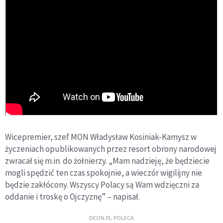
Wicepremier, szef MON Władysław Kosiniak-Kamysz w
życzeniach opublikowanych przez resort obrony narodowej
zwracał się m.in. do żołnierzy. „Mam nadzieję, że będziecie
mogli spędzić ten czas spokojnie, a wieczór wigilijny nie
będzie zakłócony. Wszyscy Polacy są Wam wdzięczni za
oddanie i troskę o Ojczyznę” – napisał.
DEON.PL POLECA