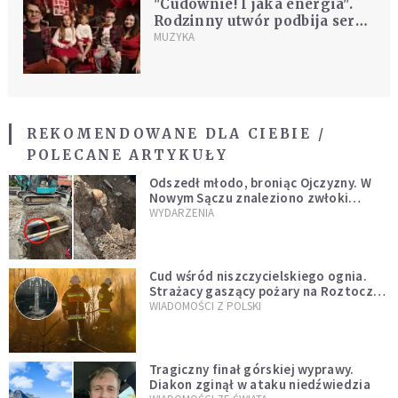
"Cudownie! I jaka energia".
Rodzinny utwór podbija serca
internautów
MUZYKA
REKOMENDOWANE DLA CIEBIE /
POLECANE ARTYKUŁY
Odszedł młodo, broniąc Ojczyzny. W
Nowym Sączu znaleziono zwłoki
mężczyzny z czasów potopu
WYDARZENIA
szwedzkiego
Cud wśród niszczycielskiego ognia.
Strażacy gaszący pożary na Roztoczu
opublikowali niezwykłe zdjęcie
WIADOMOŚCI Z POLSKI
Tragiczny finał górskiej wyprawy.
Diakon zginął w ataku niedźwiedzia