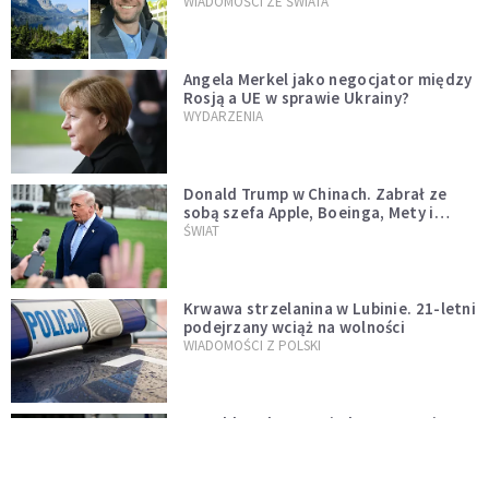
WIADOMOŚCI ZE ŚWIATA
Angela Merkel jako negocjator między
Rosją a UE w sprawie Ukrainy?
WYDARZENIA
Donald Trump w Chinach. Zabrał ze
sobą szefa Apple, Boeinga, Mety i
Muska
ŚWIAT
Krwawa strzelanina w Lubinie. 21-letni
podejrzany wciąż na wolności
WIADOMOŚCI Z POLSKI
Donald Tusk zapowiada uznawanie
zagranicznych związków
jednopłciowych. "Państwo oblało ten
WYDARZENIA
test"