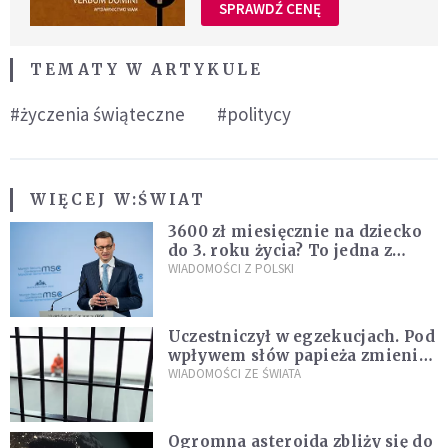
SPRAWDŹ CENĘ
TEMATY W ARTYKULE
#życzenia świąteczne
#politycy
WIĘCEJ W:
ŚWIAT
3600 zł miesięcznie na dziecko
do 3. roku życia? To jedna z
propozycji programu "Rozwój
WIADOMOŚCI Z POLSKI
Plus"
Uczestniczył w egzekucjach. Pod
wpływem słów papieża zmienił
zdanie
WIADOMOŚCI ZE ŚWIATA
Ogromna asteroida zbliży się do