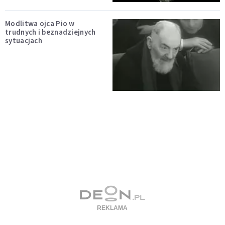
Modlitwa ojca Pio w
trudnych i beznadziejnych
sytuacjach