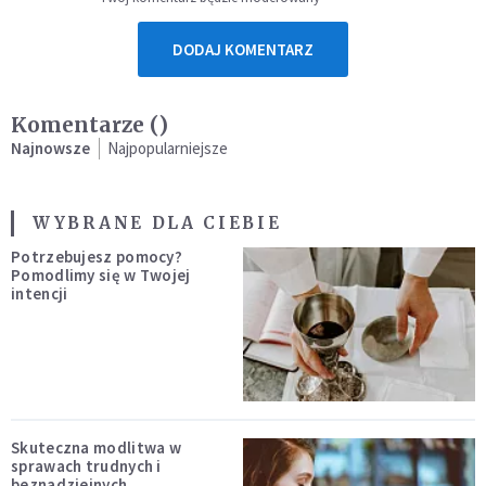
DODAJ KOMENTARZ
Komentarze (
)
Najnowsze
Najpopularniejsze
WYBRANE DLA CIEBIE
Potrzebujesz pomocy?
Pomodlimy się w Twojej
intencji
Skuteczna modlitwa w
sprawach trudnych i
beznadziejnych