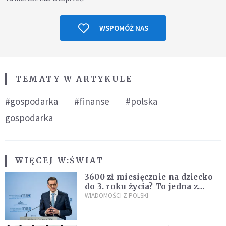
WSPOMÓŻ NAS
TEMATY W ARTYKULE
#gospodarka
#finanse
#polska
gospodarka
WIĘCEJ W:
ŚWIAT
3600 zł miesięcznie na dziecko
do 3. roku życia? To jedna z
propozycji programu "Rozwój
WIADOMOŚCI Z POLSKI
Plus"