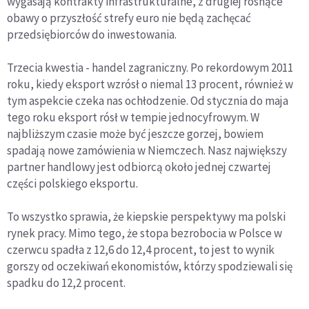
wygasają kontrakty infrastrukturalne, z drugiej rosnące
obawy o przyszłość strefy euro nie będą zachęcać
przedsiębiorców do inwestowania.
Trzecia kwestia - handel zagraniczny. Po rekordowym 2011
roku, kiedy eksport wzrósł o niemal 13 procent, również w
tym aspekcie czeka nas ochłodzenie. Od stycznia do maja
tego roku eksport rósł w tempie jednocyfrowym. W
najbliższym czasie może być jeszcze gorzej, bowiem
spadają nowe zamówienia w Niemczech. Nasz największy
partner handlowy jest odbiorcą około jednej czwartej
części polskiego eksportu.
To wszystko sprawia, że kiepskie perspektywy ma polski
rynek pracy. Mimo tego, że stopa bezrobocia w Polsce w
czerwcu spadła z 12,6 do 12,4 procent, to jest to wynik
gorszy od oczekiwań ekonomistów, którzy spodziewali się
spadku do 12,2 procent.