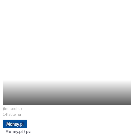
(fot. sxc.hu)
14 lat temu
Money.pl / pz