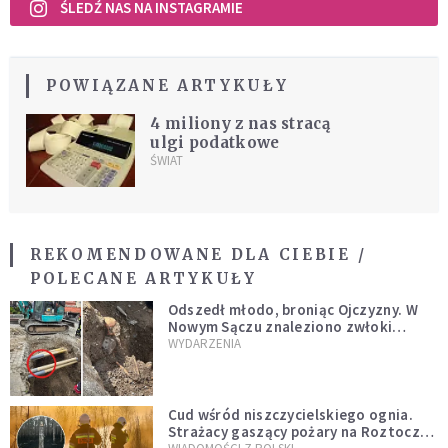
ŚLEDŹ NAS NA INSTAGRAMIE
POWIĄZANE ARTYKUŁY
4 miliony z nas stracą
ulgi podatkowe
ŚWIAT
REKOMENDOWANE DLA CIEBIE /
POLECANE ARTYKUŁY
Odszedł młodo, broniąc Ojczyzny. W
Nowym Sączu znaleziono zwłoki
mężczyzny z czasów potopu
WYDARZENIA
szwedzkiego
Cud wśród niszczycielskiego ognia.
Strażacy gaszący pożary na Roztoczu