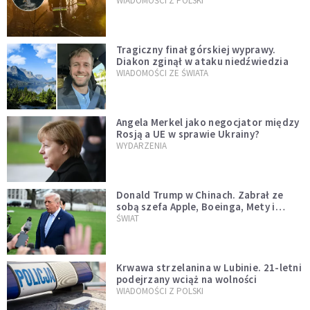
opublikowali niezwykłe zdjęcie
WIADOMOŚCI Z POLSKI
Tragiczny finał górskiej wyprawy.
Diakon zginął w ataku niedźwiedzia
WIADOMOŚCI ZE ŚWIATA
Angela Merkel jako negocjator między
Rosją a UE w sprawie Ukrainy?
WYDARZENIA
Donald Trump w Chinach. Zabrał ze
sobą szefa Apple, Boeinga, Mety i
Muska
ŚWIAT
Krwawa strzelanina w Lubinie. 21-letni
podejrzany wciąż na wolności
WIADOMOŚCI Z POLSKI