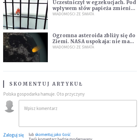
Uczestniczył w egzekucjach. Pod
wpływem słów papieża zmienił
zdanie
WIADOMOŚCI ZE ŚWIATA
Ogromna asteroida zbliży się do
Ziemi. NASA uspokaja: nie ma
zagrożenia
WIADOMOŚCI ZE ŚWIATA
SKOMENTUJ ARTYKUŁ
Polska gospodarka hamuje. Oto przyczyny
Zaloguj się
lub
skomentuj jako Gość
Twój komentarz będzie moderowany