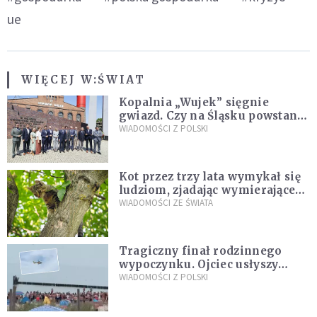
ue
WIĘCEJ W:
ŚWIAT
Kopalnia „Wujek” sięgnie
gwiazd. Czy na Śląsku powstanie
„Dolina Krzemowa”?
WIADOMOŚCI Z POLSKI
Kot przez trzy lata wymykał się
ludziom, zjadając wymierające
kaczki. W końcu popełnił
WIADOMOŚCI ZE ŚWIATA
fatalny błąd
Tragiczny finał rodzinnego
wypoczynku. Ojciec usłyszy
zarzuty
WIADOMOŚCI Z POLSKI