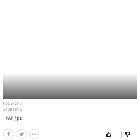
(fot. sxc.hu)
14 lat temu
PAP / pz