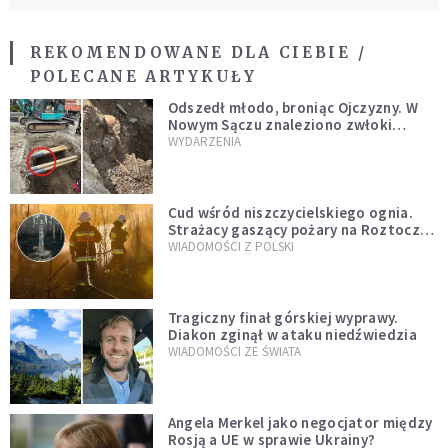
REKOMENDOWANE DLA CIEBIE /
POLECANE ARTYKUŁY
Odszedł młodo, broniąc Ojczyzny. W
Nowym Sączu znaleziono zwłoki
mężczyzny z czasów potopu
WYDARZENIA
szwedzkiego
Cud wśród niszczycielskiego ognia.
Strażacy gaszący pożary na Roztoczu
opublikowali niezwykłe zdjęcie
WIADOMOŚCI Z POLSKI
Tragiczny finał górskiej wyprawy.
Diakon zginął w ataku niedźwiedzia
WIADOMOŚCI ZE ŚWIATA
Angela Merkel jako negocjator między
Rosją a UE w sprawie Ukrainy?