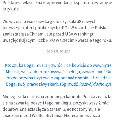
Polski jest właśnie na etapie wielkiej ekspansji - czytamy w
artykule.
We wrześniu warszawska giełda zyskała 38 nowych
pierwszych ofert publicznych (IPO). W rezultacie Polska
znalazła się za Chinami, ale przed USA w rankingu
uwzględniającym liczbę IPO w trzecim kwartale tego roku.
DEON.PL POLECA
Kto szuka Boga, musi się zwrócić całkowicie do wewnątrz.
Musi się wciąż ukierunkowywać na Boga, zawsze mieć Go
przed oczyma i wytrwale zapominać o sobie, aż znajdzie
Boga, swój prawdziwy skarb. (Sprawdź:
Rozwój duchowy
)
Mierząc sukces ilością zebranego kapitału Polska znalazła
się na czwartej pozycji tego rankingu, pozyskawszy 2 mld
dolarów. Znalazła się za Stanami Zjednoczonymi, ale
znacznie przed Wielką Brytanią i Niemcami - wylicza