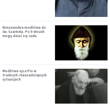
Niezawodna modlitwa do
św. Szarbela. Po 9 dniach
mogą dziać się cuda
Modlitwa ojca Pio w
trudnych i beznadziejnych
sytuacjach