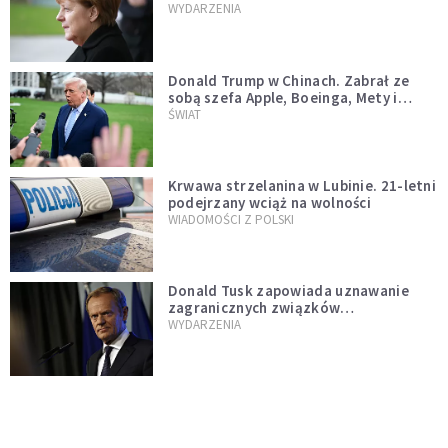
WYDARZENIA
Donald Trump w Chinach. Zabrał ze
sobą szefa Apple, Boeinga, Mety i
Muska
ŚWIAT
Krwawa strzelanina w Lubinie. 21-letni
podejrzany wciąż na wolności
WIADOMOŚCI Z POLSKI
Donald Tusk zapowiada uznawanie
zagranicznych związków
jednopłciowych. "Państwo oblało ten
WYDARZENIA
test"
Dolina Krzemowa puka do Watykanu.
Dlaczego giganci AI słuchają księży?
KOŚCIÓŁ