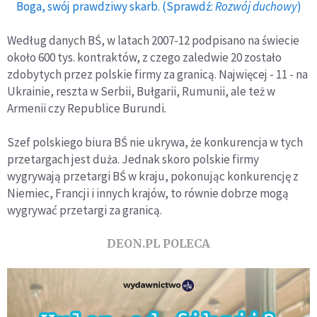
Boga, swój prawdziwy skarb. (Sprawdź:
Rozwój duchowy
)
Według danych BŚ, w latach 2007-12 podpisano na świecie
około 600 tys. kontraktów, z czego zaledwie 20 zostało
zdobytych przez polskie firmy za granicą. Najwięcej - 11 - na
Ukrainie, reszta w Serbii, Bułgarii, Rumunii, ale też w
Armenii czy Republice Burundi.
Szef polskiego biura BŚ nie ukrywa, że konkurencja w tych
przetargach jest duża. Jednak skoro polskie firmy
wygrywają przetargi BŚ w kraju, pokonując konkurencję z
Niemiec, Francji i innych krajów, to równie dobrze mogą
wygrywać przetargi za granicą.
DEON.PL POLECA