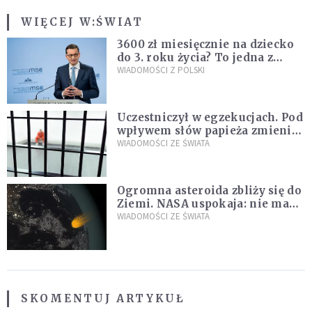
WIĘCEJ W:
ŚWIAT
3600 zł miesięcznie na dziecko
do 3. roku życia? To jedna z
propozycji programu "Rozwój
WIADOMOŚCI Z POLSKI
Plus"
Uczestniczył w egzekucjach. Pod
wpływem słów papieża zmienił
zdanie
WIADOMOŚCI ZE ŚWIATA
Ogromna asteroida zbliży się do
Ziemi. NASA uspokaja: nie ma
zagrożenia
WIADOMOŚCI ZE ŚWIATA
SKOMENTUJ ARTYKUŁ