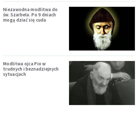
Niezawodna modlitwa do
św. Szarbela. Po 9 dniach
mogą dziać się cuda
Modlitwa ojca Pio w
trudnych i beznadziejnych
sytuacjach