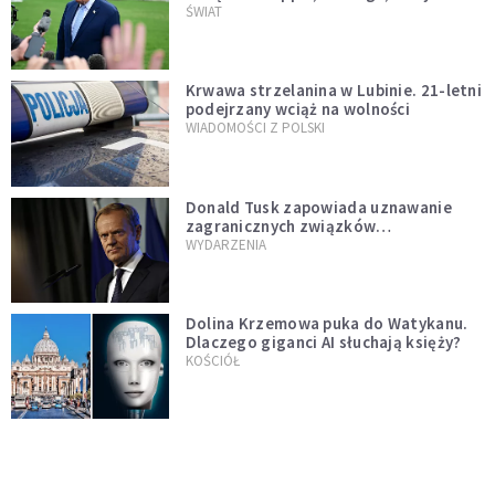
Muska
ŚWIAT
Krwawa strzelanina w Lubinie. 21-letni
podejrzany wciąż na wolności
WIADOMOŚCI Z POLSKI
Donald Tusk zapowiada uznawanie
zagranicznych związków
jednopłciowych. "Państwo oblało ten
WYDARZENIA
test"
Dolina Krzemowa puka do Watykanu.
Dlaczego giganci AI słuchają księży?
KOŚCIÓŁ