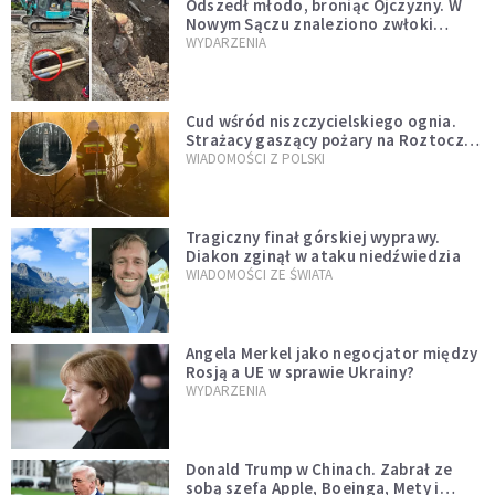
Odszedł młodo, broniąc Ojczyzny. W
Nowym Sączu znaleziono zwłoki
mężczyzny z czasów potopu
WYDARZENIA
szwedzkiego
Cud wśród niszczycielskiego ognia.
Strażacy gaszący pożary na Roztoczu
opublikowali niezwykłe zdjęcie
WIADOMOŚCI Z POLSKI
Tragiczny finał górskiej wyprawy.
Diakon zginął w ataku niedźwiedzia
WIADOMOŚCI ZE ŚWIATA
Angela Merkel jako negocjator między
Rosją a UE w sprawie Ukrainy?
WYDARZENIA
Donald Trump w Chinach. Zabrał ze
sobą szefa Apple, Boeinga, Mety i