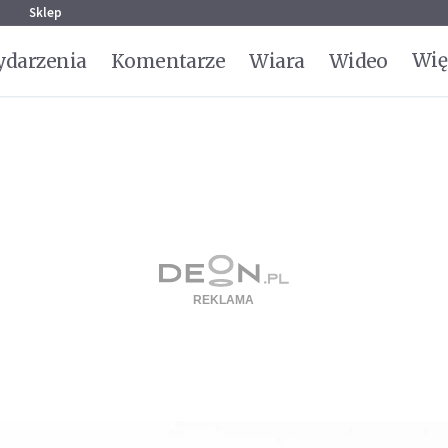
g
Sklep
Wię
darzenia
Komentarze
Wiara
Wideo