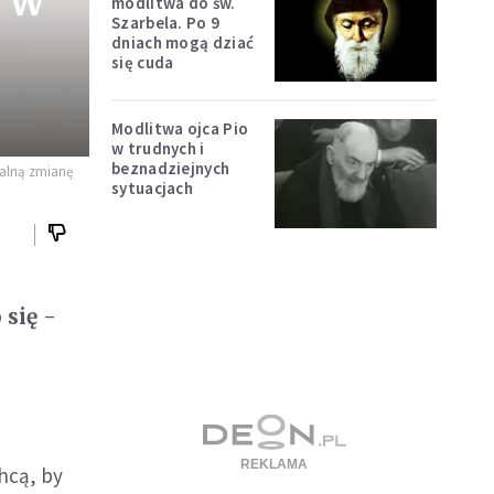
e w
modlitwa do św.
Szarbela. Po 9
dniach mogą dziać
się cuda
Modlitwa ojca Pio
w trudnych i
beznadziejnych
ualną zmianę
sytuacjach
się -
chcą, by