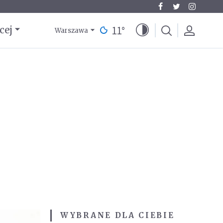
11
°
cej
Warszawa
WYBRANE DLA CIEBIE