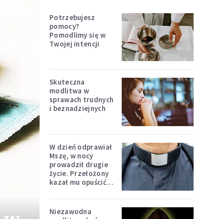
Potrzebujesz
pomocy?
Pomodlimy się w
Twojej intencji
Skuteczna
modlitwa w
sprawach trudnych
i beznadziejnych
W dzień odprawiał
Mszę, w nocy
prowadził drugie
życie. Przełożony
kazał mu opuścić
zakon
Niezawodna