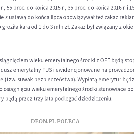
., 55 proc. do końca 2015 r., 35 proc. do końca 2016 r. i 1
ie z ustawą do końca lipca obowiązywał też zakaz rekl
 groziła kara od 1 do 3 mln zł. Zakaz był związany z oki
 osiągnięciem wieku emerytalnego środki z OFE będą st
ndusz emerytalny FUS i ewidencjonowane na prowadz
e (tzw. suwak bezpieczeństwa). Wypłatą emerytur będz
Po osiągnięciu wieku emerytalnego środki stanowiące p
y będą przez trzy lata podlegać dziedziczeniu.
DEON.PL POLECA