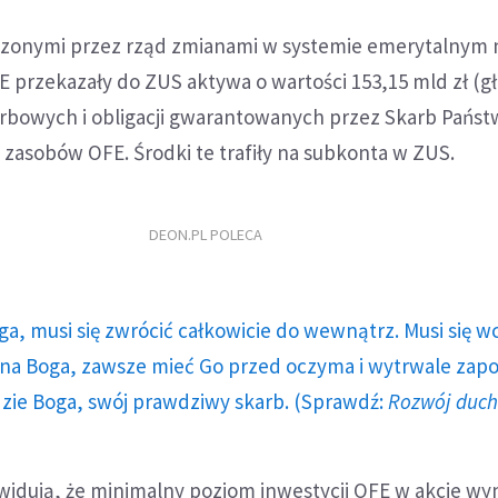
zonymi przez rząd zmianami w systemie emerytalnym 
E przekazały do ZUS aktywa o wartości 153,15 mld zł (g
karbowych i obligacji gwarantowanych przez Skarb Państ
. zasobów OFE. Środki te trafiły na subkonta w ZUS.
DEON.PL POLECA
ga, musi się zwrócić całkowicie do wewnątrz. Musi się w
a Boga, zawsze mieć Go przed oczyma i wytrwale zap
dzie Boga, swój prawdziwy skarb. (Sprawdź:
Rozwój duc
idują, że minimalny poziom inwestycji OFE w akcje wyn