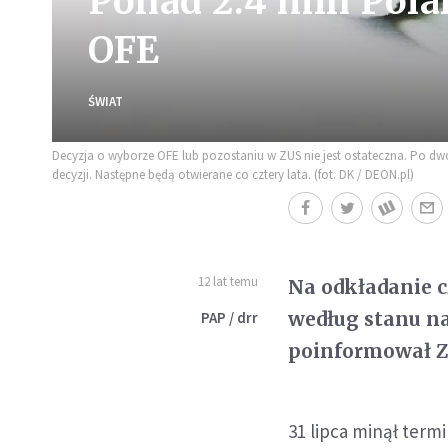
Ponad 2.4 mln Pola
OFE
ŚWIAT
Decyzja o wyborze OFE lub pozostaniu w ZUS nie jest ostateczna. Po dwó
decyzji. Następne będą otwierane co cztery lata. (fot. DK / DEON.pl)
12 lat temu
Na odkładanie c
według stanu na 
PAP / drr
poinformował Z
31 lipca minął term