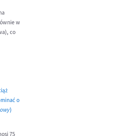
na
łównie w
wa), co
ciąż
ominać o
howy
)
osi 75