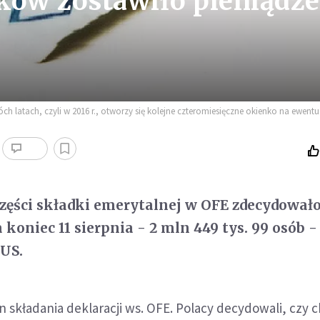
ków zostawiło pieniądz
ch latach, czyli w 2016 r., otworzy się kolejne czteromiesięczne okienko na ewent
zęści składki emerytalnej w OFE zdecydowało 
koniec 11 sierpnia - 2 mln 449 tys. 99 osób -
US.
in składania deklaracji ws. OFE. Polacy decydowali, czy 