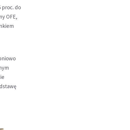
5 proc. do
amy OFE,
enkiem
opniowo
onym
ie
odstawę