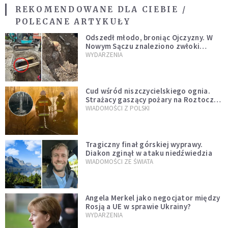
REKOMENDOWANE DLA CIEBIE /
POLECANE ARTYKUŁY
Odszedł młodo, broniąc Ojczyzny. W
Nowym Sączu znaleziono zwłoki
mężczyzny z czasów potopu
WYDARZENIA
szwedzkiego
Cud wśród niszczycielskiego ognia.
Strażacy gaszący pożary na Roztoczu
opublikowali niezwykłe zdjęcie
WIADOMOŚCI Z POLSKI
Tragiczny finał górskiej wyprawy.
Diakon zginął w ataku niedźwiedzia
WIADOMOŚCI ZE ŚWIATA
Angela Merkel jako negocjator między
Rosją a UE w sprawie Ukrainy?
WYDARZENIA