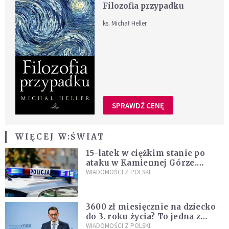
Filozofia przypadku
ks. Michał Heller
SPRAWDŹ CENĘ
WIĘCEJ W:
ŚWIAT
15-latek w ciężkim stanie po
ataku w Kamiennej Górze.
Policja zatrzymała dwóch
WIADOMOŚCI Z POLSKI
nastolatków
3600 zł miesięcznie na dziecko
do 3. roku życia? To jedna z
propozycji programu "Rozwój
WIADOMOŚCI Z POLSKI