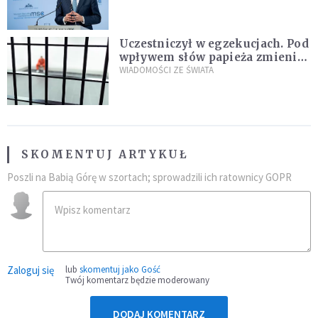
Plus"
Uczestniczył w egzekucjach. Pod
wpływem słów papieża zmienił
zdanie
WIADOMOŚCI ZE ŚWIATA
SKOMENTUJ ARTYKUŁ
Poszli na Babią Górę w szortach; sprowadzili ich ratownicy GOPR
Zaloguj się
lub
skomentuj jako Gość
Twój komentarz będzie moderowany
DODAJ KOMENTARZ