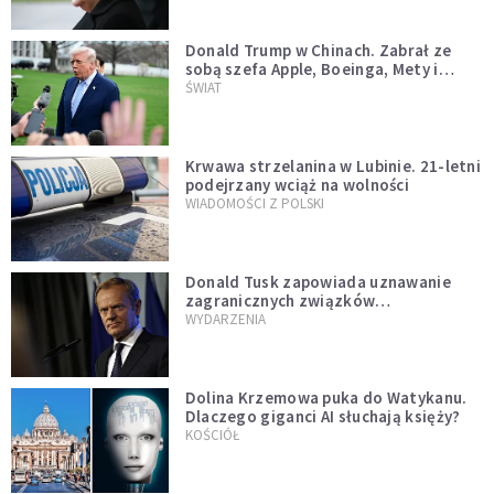
Donald Trump w Chinach. Zabrał ze
sobą szefa Apple, Boeinga, Mety i
Muska
ŚWIAT
Krwawa strzelanina w Lubinie. 21-letni
podejrzany wciąż na wolności
WIADOMOŚCI Z POLSKI
Donald Tusk zapowiada uznawanie
zagranicznych związków
jednopłciowych. "Państwo oblało ten
WYDARZENIA
test"
Dolina Krzemowa puka do Watykanu.
Dlaczego giganci AI słuchają księży?
KOŚCIÓŁ