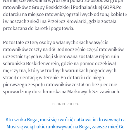
Na miejsce wezwania wyruszyła ponad 20-osobowa grupa
ratowników z Grupy Beskidzkiej i Podhalańskiej GOPR.Po
dotarciu na miejsce ratownicy ogrzali wychłodzoną kobietę
i w noszach znieśli na Przełęcz Krowiarki, gdzie została
przekazana do karetki pogotowia.
Pozostałe cztery osoby o własnych siłach w asyście
ratowników zeszły na dół.Jednocześnie część ratowników
uczestniczących w akcji skierowana została w rejon ruin
schroniska Beskidenverein, gdzie na pomoc oczekiwał
mężczyzna, który w trudnych warunkach pogodowych
stracił orientację w terenie. Po dotarciu do niego
pierwszego zespołu ratowników został on bezpiecznie
sprowadzony do schroniska na Markowych Szczawinach.
DEON.PL POLECA
Kto szuka Boga, musi się zwrócić całkowicie do wewnątrz.
Musi się wciąż ukierunkowywać na Boga, zawsze mieć Go