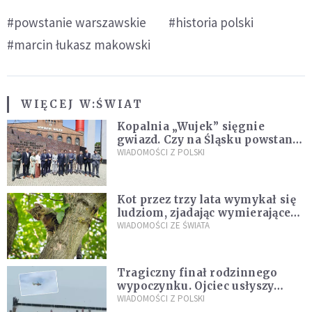
#powstanie warszawskie
#historia polski
#marcin łukasz makowski
WIĘCEJ W:
ŚWIAT
Kopalnia „Wujek” sięgnie
gwiazd. Czy na Śląsku powstanie
„Dolina Krzemowa”?
WIADOMOŚCI Z POLSKI
Kot przez trzy lata wymykał się
ludziom, zjadając wymierające
kaczki. W końcu popełnił
WIADOMOŚCI ZE ŚWIATA
fatalny błąd
Tragiczny finał rodzinnego
wypoczynku. Ojciec usłyszy
zarzuty
WIADOMOŚCI Z POLSKI