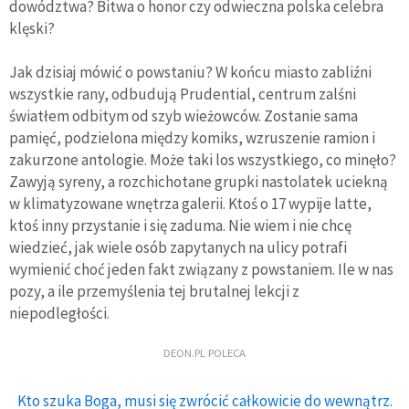
dowództwa? Bitwa o honor czy odwieczna polska celebra
klęski?
Jak dzisiaj mówić o powstaniu? W końcu miasto zabliźni
wszystkie rany, odbudują Prudential, centrum zalśni
światłem odbitym od szyb wieżowców. Zostanie sama
pamięć, podzielona między komiks, wzruszenie ramion i
zakurzone antologie. Może taki los wszystkiego, co minęło?
Zawyją syreny, a rozchichotane grupki nastolatek uciekną
w klimatyzowane wnętrza galerii. Ktoś o 17 wypije latte,
ktoś inny przystanie i się zaduma. Nie wiem i nie chcę
wiedzieć, jak wiele osób zapytanych na ulicy potrafi
wymienić choć jeden fakt związany z powstaniem. Ile w nas
pozy, a ile przemyślenia tej brutalnej lekcji z
niepodległości.
DEON.PL POLECA
Kto szuka Boga, musi się zwrócić całkowicie do wewnątrz.