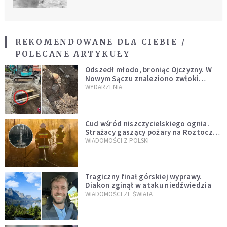
REKOMENDOWANE DLA CIEBIE /
POLECANE ARTYKUŁY
Odszedł młodo, broniąc Ojczyzny. W
Nowym Sączu znaleziono zwłoki
mężczyzny z czasów potopu
WYDARZENIA
szwedzkiego
Cud wśród niszczycielskiego ognia.
Strażacy gaszący pożary na Roztoczu
opublikowali niezwykłe zdjęcie
WIADOMOŚCI Z POLSKI
Tragiczny finał górskiej wyprawy.
Diakon zginął w ataku niedźwiedzia
WIADOMOŚCI ZE ŚWIATA