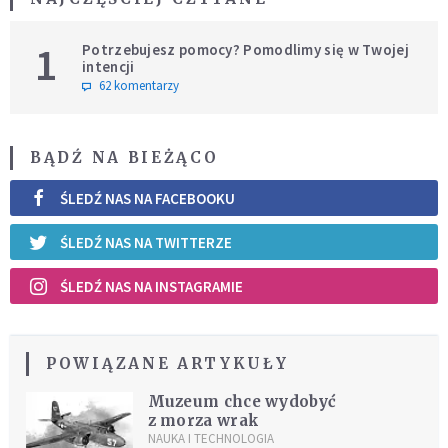
1
Potrzebujesz pomocy? Pomodlimy się w Twojej
intencji
62 komentarzy
BĄDŹ NA BIEŻĄCO
ŚLEDŹ NAS NA FACEBOOKU
ŚLEDŹ NAS NA TWITTERZE
ŚLEDŹ NAS NA INSTAGRAMIE
POWIĄZANE ARTYKUŁY
Muzeum chce wydobyć
z morza wrak
NAUKA I TECHNOLOGIA