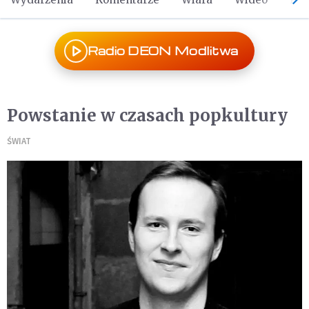
Radio DEON Modlitwa
Powstanie w czasach popkultury
ŚWIAT