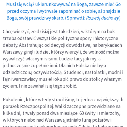
Musi się wciąż ukierunkowywać na Boga, zawsze mieć Go
przed oczyma i wytrwale zapominać o sobie, aż znajdzie
Boga, swój prawdziwy skarb. (Sprawdź:
Rozwój duchowy
)
Chcę wierzyć, że dzisiaj jest taki dzień, w którym na bok
trzeba odstawić wszystkie polityczne spory i historyczne
debaty. Abstrahując od decyzji dowództwa, na barykadach
Warszawy ginęli ludzie, którzy wierzyli, że wolność można
wywalczyć własnymi siłami. Ludzie tacy jak my, a
jednocześnie zupełnie inni. Dla nich Polska nie była
odziedziczoną oczywistością. Studenci, nastolatki, modni i
fajni warszawiacy musieli okupić prawo do stolicy własnym
życiem. I nie zawahali się tego zrobić.
Pokolenie, które wtedy straciliśmy, to jedna z największych
porażek Rzeczpospolitej. Walki zaczepne przewidziane na
kilka dni, trwały ponad dwa miesiące. 63 świty i zmierzchy,
w których niebo nad Warszawą jaśniało łuną pożarów i
rozbrzmiewało krzykami konających. Gdyby to było w mojej