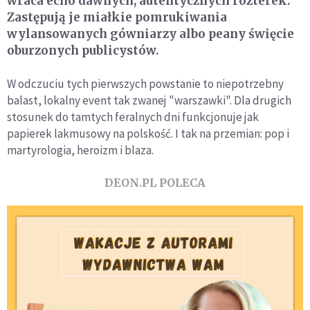
wraca echo dawnych, autentycznych rozterek.
Zastępują je miałkie pomrukiwania
wylansowanych gówniarzy albo peany święcie
oburzonych publicystów.
W odczuciu tych pierwszych powstanie to niepotrzebny
balast, lokalny event tak zwanej "warszawki". Dla drugich
stosunek do tamtych feralnych dni funkcjonuje jak
papierek lakmusowy na polskość. I tak na przemian: pop i
martyrologia, heroizm i blaza.
DEON.PL POLECA