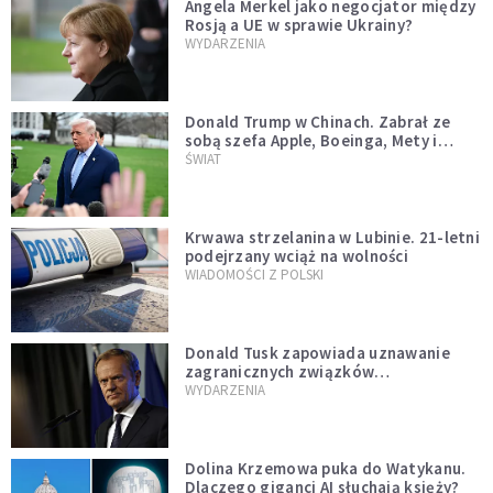
Angela Merkel jako negocjator między
Rosją a UE w sprawie Ukrainy?
WYDARZENIA
Donald Trump w Chinach. Zabrał ze
sobą szefa Apple, Boeinga, Mety i
Muska
ŚWIAT
Krwawa strzelanina w Lubinie. 21-letni
podejrzany wciąż na wolności
WIADOMOŚCI Z POLSKI
Donald Tusk zapowiada uznawanie
zagranicznych związków
jednopłciowych. "Państwo oblało ten
WYDARZENIA
test"
Dolina Krzemowa puka do Watykanu.
Dlaczego giganci AI słuchają księży?