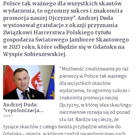
Polsce tak ważnego dla wszystkich skautów
wydarzenia, to ogromny sukces i znakomita
promocja naszej Ojczyzny". Andrzej Duda
wystosował gratulacje z okazji przyznania
Związkowi Harcerstwa Polskiego tytułu
gospodarza Światowego Jamboree Skautowego
w 2027 roku, które odbędzie się w Gdańsku na
Wyspie Sobieszewskiej.
"Możliwość zrealizowania po raz
pierwszy w Polsce tak ważnego
dla wszystkich skautów
wydarzenia, to ogromny sukces i
znakomita promocja naszej
Ojczyzny, w której idea skautingu
Andrzej Duda:
"repolonizacja
niezmiennie rozwija się od ponad
mediów" powinna
ŚWIAT
stu lat. Bardzo się cieszę, że
odbywać się na
tysiące skautów z całego świata przybędzie właśnie do
zasadzie rynkowej
Gdańska – miasta, w którym zrodził się wolnościowy ruch