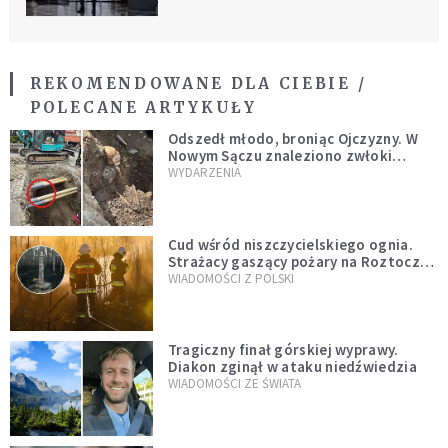
REKOMENDOWANE DLA CIEBIE /
POLECANE ARTYKUŁY
Odszedł młodo, broniąc Ojczyzny. W
Nowym Sączu znaleziono zwłoki
mężczyzny z czasów potopu
WYDARZENIA
szwedzkiego
Cud wśród niszczycielskiego ognia.
Strażacy gaszący pożary na Roztoczu
opublikowali niezwykłe zdjęcie
WIADOMOŚCI Z POLSKI
Tragiczny finał górskiej wyprawy.
Diakon zginął w ataku niedźwiedzia
WIADOMOŚCI ZE ŚWIATA