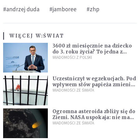
#andrzej duda
#jamboree
#zhp
WIĘCEJ W:
ŚWIAT
3600 zł miesięcznie na dziecko
do 3. roku życia? To jedna z
propozycji programu "Rozwój
WIADOMOŚCI Z POLSKI
Plus"
Uczestniczył w egzekucjach. Pod
wpływem słów papieża zmienił
zdanie
WIADOMOŚCI ZE ŚWIATA
Ogromna asteroida zbliży się do
Ziemi. NASA uspokaja: nie ma
zagrożenia
WIADOMOŚCI ZE ŚWIATA