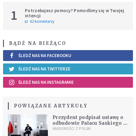
1
Potrzebujesz pomocy? Pomodlimy się w Twojej
intencji
62 komentarzy
BĄDŹ NA BIEŻĄCO
ŚLEDŹ NAS NA FACEBOOKU
ŚLEDŹ NAS NA TWITTERZE
ŚLEDŹ NAS NA INSTAGRAMIE
POWIĄZANE ARTYKUŁY
Prezydent podpisał ustawę o
odbudowie Pałacu Saskiego w
Warszawie
WIADOMOŚCI Z POLSKI