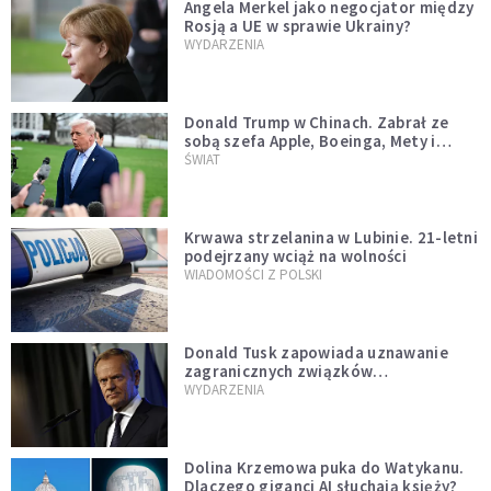
Angela Merkel jako negocjator między
Rosją a UE w sprawie Ukrainy?
WYDARZENIA
Donald Trump w Chinach. Zabrał ze
sobą szefa Apple, Boeinga, Mety i
Muska
ŚWIAT
Krwawa strzelanina w Lubinie. 21-letni
podejrzany wciąż na wolności
WIADOMOŚCI Z POLSKI
Donald Tusk zapowiada uznawanie
zagranicznych związków
jednopłciowych. "Państwo oblało ten
WYDARZENIA
test"
Dolina Krzemowa puka do Watykanu.
Dlaczego giganci AI słuchają księży?