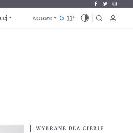
11
°
cej
Warszawa
WYBRANE DLA CIEBIE