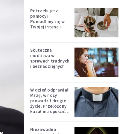
Potrzebujesz
pomocy?
Pomodlimy się w
Twojej intencji
Skuteczna
modlitwa w
sprawach trudnych
i beznadziejnych
W dzień odprawiał
Mszę, w nocy
prowadził drugie
życie. Przełożony
kazał mu opuścić
zakon
Niezawodna