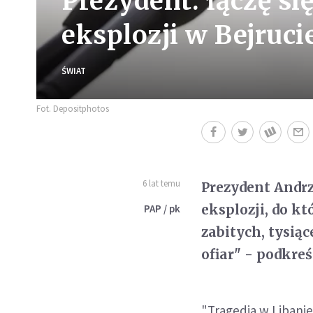
Prezydent: łączę si
eksplozji w Bejruci
ŚWIAT
Fot. Depositphotos
6 lat temu
Prezydent Andrz
eksplozji, do kt
PAP / pk
zabitych, tysią
ofiar" - podkreśl
"Tragedia w Libanie