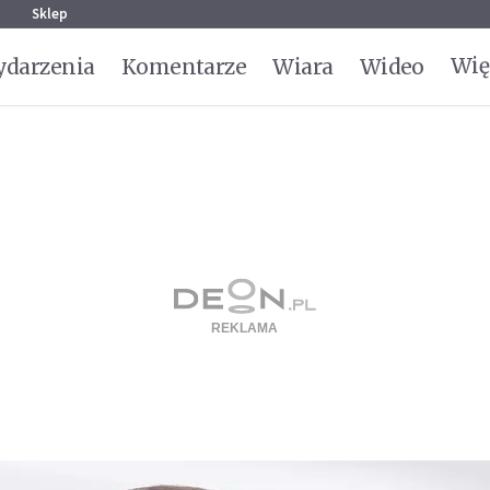
g
Sklep
Wię
darzenia
Komentarze
Wiara
Wideo