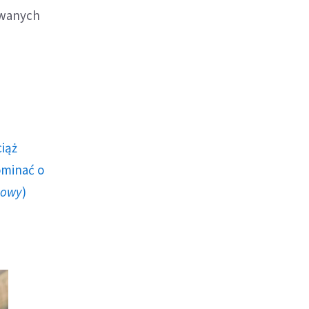
dowanych
ciąż
ominać o
howy
)