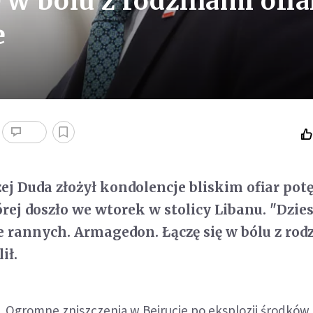
ę w bólu z rodzinami ofia
e
ej Duda złożył kondolencje bliskim ofiar pot
órej doszło we wtorek w stolicy Libanu. "Dzie
ce rannych. Armagedon. Łączę się w bólu z ro
ił.
. Ogromne zniszczenia w Bejrucie po eksplozji środków