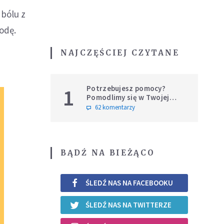
 bólu z
odę.
NAJCZĘŚCIEJ CZYTANE
Potrzebujesz pomocy?
1
Pomodlimy się w Twojej
intencji
62 komentarzy
BĄDŹ NA BIEŻĄCO
ŚLEDŹ NAS NA FACEBOOKU
ŚLEDŹ NAS NA TWITTERZE