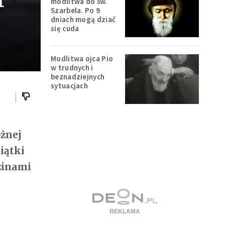
r
modlitwa do św.
Szarbela. Po 9
dniach mogą dziać
się cuda
Modlitwa ojca Pio
w trudnych i
beznadziejnych
sytuacjach
ężnej
siątki
dzinami