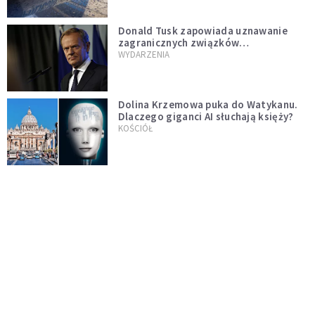
Donald Tusk zapowiada uznawanie
zagranicznych związków
jednopłciowych. "Państwo oblało ten
WYDARZENIA
test"
Dolina Krzemowa puka do Watykanu.
Dlaczego giganci AI słuchają księży?
KOŚCIÓŁ