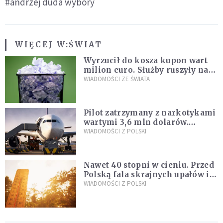
#andrzej duda wybory
WIĘCEJ W:
ŚWIAT
Wyrzucił do kosza kupon wart
milion euro. Służby ruszyły na
poszukiwania
WIADOMOŚCI ZE ŚWIATA
Pilot zatrzymany z narkotykami
wartymi 3,6 mln dolarów.
Śledczy podejrzewają, że latał
WIADOMOŚCI Z POLSKI
pod ich wpływem
Nawet 40 stopni w cieniu. Przed
Polską fala skrajnych upałów i
gwałtowne burze
WIADOMOŚCI Z POLSKI