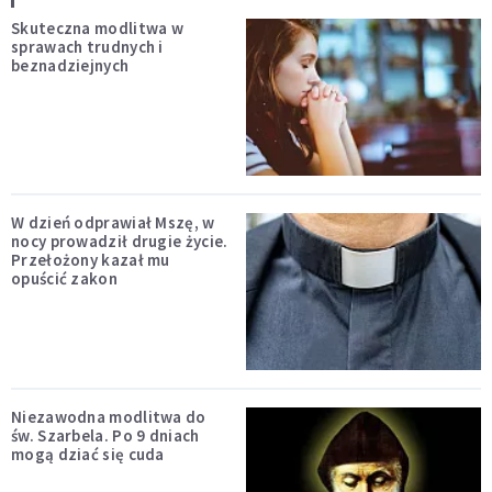
Skuteczna modlitwa w
sprawach trudnych i
beznadziejnych
W dzień odprawiał Mszę, w
nocy prowadził drugie życie.
Przełożony kazał mu
opuścić zakon
Niezawodna modlitwa do
św. Szarbela. Po 9 dniach
mogą dziać się cuda