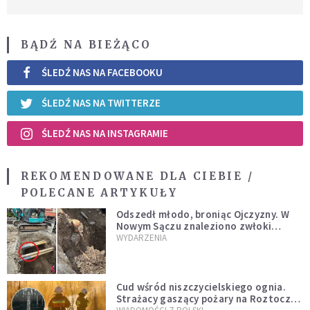
BĄDŹ NA BIEŻĄCO
ŚLEDŹ NAS NA FACEBOOKU
ŚLEDŹ NAS NA TWITTERZE
ŚLEDŹ NAS NA INSTAGRAMIE
REKOMENDOWANE DLA CIEBIE /
POLECANE ARTYKUŁY
Odszedł młodo, broniąc Ojczyzny. W
Nowym Sączu znaleziono zwłoki
mężczyzny z czasów potopu
WYDARZENIA
szwedzkiego
Cud wśród niszczycielskiego ognia.
Strażacy gaszący pożary na Roztoczu