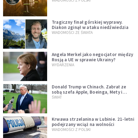
opublikowali niezwykłe zdjęcie
WIADOMOŚCI Z POLSKI
Tragiczny finał górskiej wyprawy.
Diakon zginął w ataku niedźwiedzia
WIADOMOŚCI ZE ŚWIATA
Angela Merkel jako negocjator między
Rosją a UE w sprawie Ukrainy?
WYDARZENIA
Donald Trump w Chinach. Zabrał ze
sobą szefa Apple, Boeinga, Mety i
Muska
ŚWIAT
Krwawa strzelanina w Lubinie. 21-letni
podejrzany wciąż na wolności
WIADOMOŚCI Z POLSKI