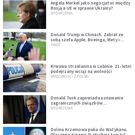
Angela Merkel jako negocjator między
Rosją a UE w sprawie Ukrainy?
WYDARZENIA
Donald Trump w Chinach. Zabrał ze
sobą szefa Apple, Boeinga, Mety i
Muska
ŚWIAT
Krwawa strzelanina w Lubinie. 21-letni
podejrzany wciąż na wolności
WIADOMOŚCI Z POLSKI
Donald Tusk zapowiada uznawanie
zagranicznych związków
jednopłciowych. "Państwo oblało ten
WYDARZENIA
test"
Dolina Krzemowa puka do Watykanu.
Dlaczego giganci AI słuchają księży?