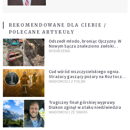
REKOMENDOWANE DLA CIEBIE /
POLECANE ARTYKUŁY
Odszedł młodo, broniąc Ojczyzny. W
Nowym Sączu znaleziono zwłoki
mężczyzny z czasów potopu
WYDARZENIA
szwedzkiego
Cud wśród niszczycielskiego ognia.
Strażacy gaszący pożary na Roztoczu
opublikowali niezwykłe zdjęcie
WIADOMOŚCI Z POLSKI
Tragiczny finał górskiej wyprawy.
Diakon zginął w ataku niedźwiedzia
WIADOMOŚCI ZE ŚWIATA