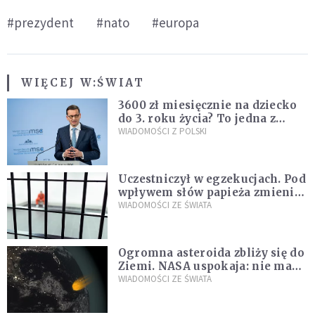
#prezydent
#nato
#europa
WIĘCEJ W:
ŚWIAT
3600 zł miesięcznie na dziecko
do 3. roku życia? To jedna z
propozycji programu "Rozwój
WIADOMOŚCI Z POLSKI
Plus"
Uczestniczył w egzekucjach. Pod
wpływem słów papieża zmienił
zdanie
WIADOMOŚCI ZE ŚWIATA
Ogromna asteroida zbliży się do
Ziemi. NASA uspokaja: nie ma
zagrożenia
WIADOMOŚCI ZE ŚWIATA