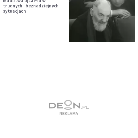
Modlitwa ojca Pio w
trudnych i beznadziejnych
sytuacjach