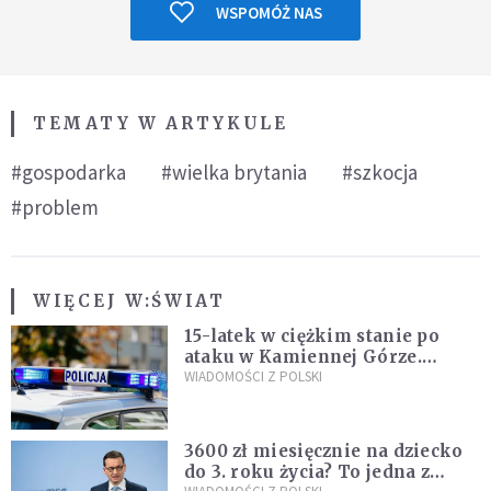
WSPOMÓŻ NAS
TEMATY W ARTYKULE
#gospodarka
#wielka brytania
#szkocja
#problem
WIĘCEJ W:
ŚWIAT
15-latek w ciężkim stanie po
ataku w Kamiennej Górze.
Policja zatrzymała dwóch
WIADOMOŚCI Z POLSKI
nastolatków
3600 zł miesięcznie na dziecko
do 3. roku życia? To jedna z