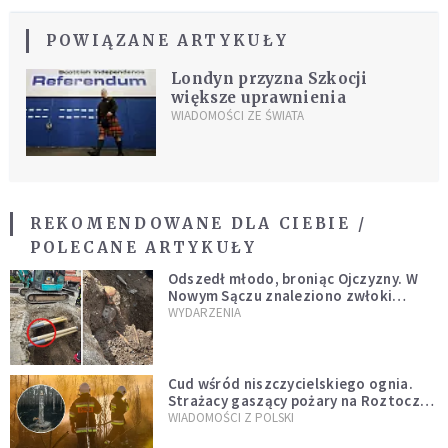
POWIĄZANE ARTYKUŁY
Londyn przyzna Szkocji
większe uprawnienia
WIADOMOŚCI ZE ŚWIATA
REKOMENDOWANE DLA CIEBIE /
POLECANE ARTYKUŁY
Odszedł młodo, broniąc Ojczyzny. W
Nowym Sączu znaleziono zwłoki
mężczyzny z czasów potopu
WYDARZENIA
szwedzkiego
Cud wśród niszczycielskiego ognia.
Strażacy gaszący pożary na Roztoczu
opublikowali niezwykłe zdjęcie
WIADOMOŚCI Z POLSKI