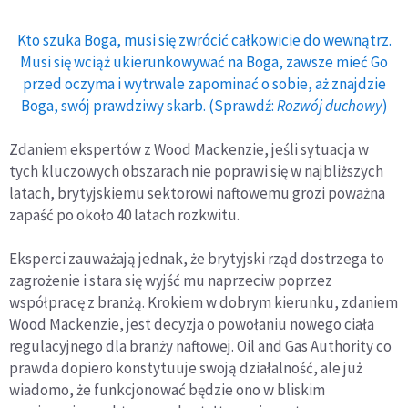
Kto szuka Boga, musi się zwrócić całkowicie do wewnątrz.
Musi się wciąż ukierunkowywać na Boga, zawsze mieć Go
przed oczyma i wytrwale zapominać o sobie, aż znajdzie
Boga, swój prawdziwy skarb. (Sprawdź:
Rozwój duchowy
)
Zdaniem ekspertów z Wood Mackenzie, jeśli sytuacja w
tych kluczowych obszarach nie poprawi się w najbliższych
latach, brytyjskiemu sektorowi naftowemu grozi poważna
zapaść po około 40 latach rozkwitu.
Eksperci zauważają jednak, że brytyjski rząd dostrzega to
zagrożenie i stara się wyjść mu naprzeciw poprzez
współpracę z branżą. Krokiem w dobrym kierunku, zdaniem
Wood Mackenzie, jest decyzja o powołaniu nowego ciała
regulacyjnego dla branży naftowej. Oil and Gas Authority co
prawda dopiero konstytuuje swoją działalność, ale już
wiadomo, że funkcjonować będzie ono w bliskim