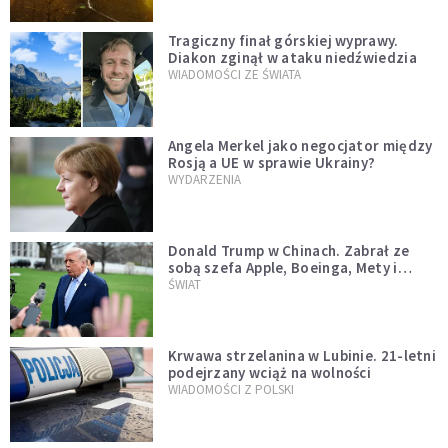
Tragiczny finał górskiej wyprawy.
Diakon zginął w ataku niedźwiedzia
WIADOMOŚCI ZE ŚWIATA
Angela Merkel jako negocjator między
Rosją a UE w sprawie Ukrainy?
WYDARZENIA
Donald Trump w Chinach. Zabrał ze
sobą szefa Apple, Boeinga, Mety i
Muska
ŚWIAT
Krwawa strzelanina w Lubinie. 21-letni
podejrzany wciąż na wolności
WIADOMOŚCI Z POLSKI