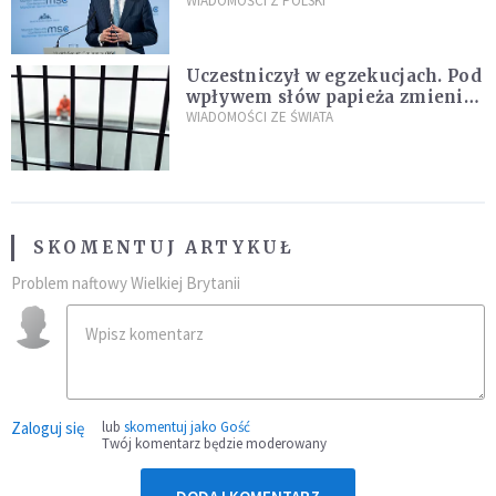
propozycji programu "Rozwój
WIADOMOŚCI Z POLSKI
Plus"
Uczestniczył w egzekucjach. Pod
wpływem słów papieża zmienił
zdanie
WIADOMOŚCI ZE ŚWIATA
SKOMENTUJ ARTYKUŁ
Problem naftowy Wielkiej Brytanii
Zaloguj się
lub
skomentuj jako Gość
Twój komentarz będzie moderowany