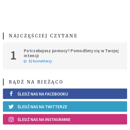
NAJCZĘŚCIEJ CZYTANE
1
Potrzebujesz pomocy? Pomodlimy się w Twojej
intencji
62 komentarzy
BĄDŹ NA BIEŻĄCO
ŚLEDŹ NAS NA FACEBOOKU
ŚLEDŹ NAS NA TWITTERZE
ŚLEDŹ NAS NA INSTAGRAMIE