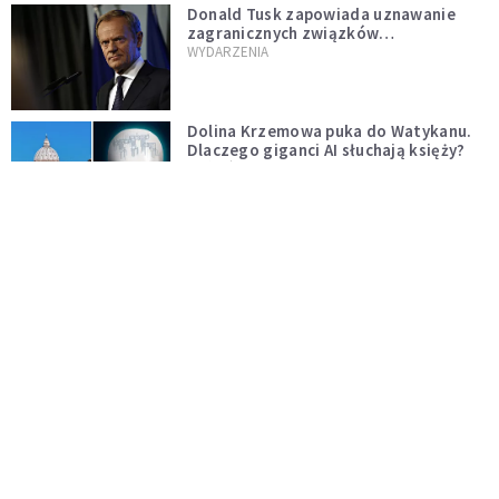
Donald Tusk zapowiada uznawanie
zagranicznych związków
jednopłciowych. "Państwo oblało ten
WYDARZENIA
test"
Dolina Krzemowa puka do Watykanu.
Dlaczego giganci AI słuchają księży?
KOŚCIÓŁ