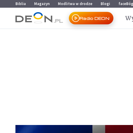
Przejdź do menu głównego
Przejdź do treści
Biblia
Magazyn
Modlitwa w drodze
Blogi
faceBó
Wy
Radio DEON