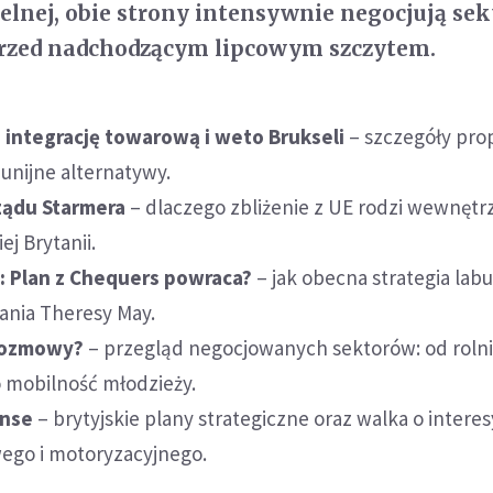
celnej, obie strony intensywnie negocjują se
rzed nadchodzącym lipcowym szczytem.
a integrację towarową i weto Brukseli
– szczegóły prop
 unijne alternatywy.
rządu Starmera
– dlaczego zbliżenie z UE rodzi wewnętr
ej Brytanii.
i: Plan z Chequers powraca?
– jak obecna strategia lab
ania Theresy May.
rozmowy?
– przegląd negocjowanych sektorów: od rolni
 mobilność młodzieży.
anse
– brytyjskie plany strategiczne oraz walka o interes
ego i motoryzacyjnego.