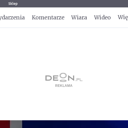
g
Sklep
Wię
darzenia
Komentarze
Wiara
Wideo