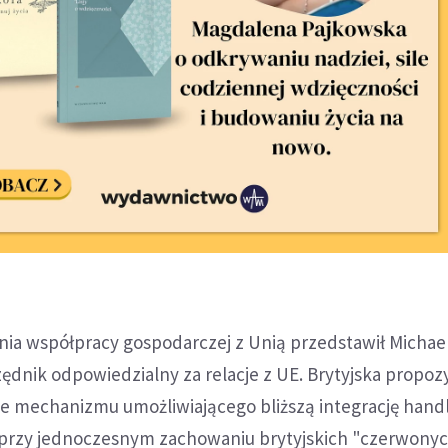
nia współpracy gospodarczej z Unią przedstawił Michael
ędnik odpowiedzialny za relacje z UE. Brytyjska propoz
ie mechanizmu umożliwiającego bliższą integrację han
przy jednoczesnym zachowaniu brytyjskich "czerwonych