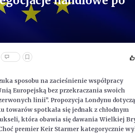
egocjacje handlowe po
szuka sposobu na zacieśnienie współpracy
Unią Europejską bez przekraczania swoich
zerwonych linii”. Propozycja Londynu dotycz
u towarów spotkała się jednak z chłodnym
ukseli, która obawia się dawania Wielkiej Br
 Choć premier Keir Starmer kategorycznie w