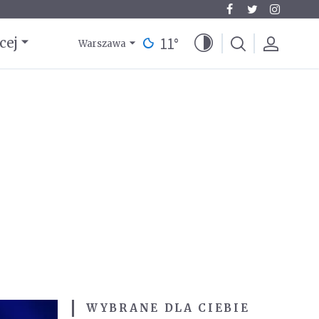
11
°
cej
Warszawa
WYBRANE DLA CIEBIE