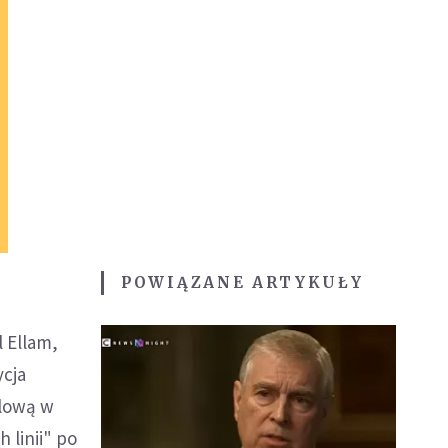
POWIĄZANE ARTYKUŁY
 Ellam,
ycja
dlową w
 linii" po