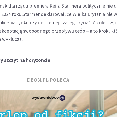
dnak dla rządu premiera Keira Starmera politycznie nie 
w 2024 roku Starmer deklarował, że Wielka Brytania nie w
licenia rynku czy unii celnej "za jego życia". Z kolei cz
kceptację swobodnego przepływu osób – a to krok, któ
e wyklucza.
wy szczyt na horyzoncie
DEON.PL POLECA