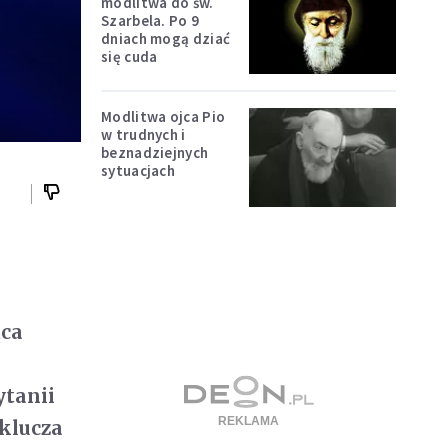
modlitwa do św.
Szarbela. Po 9
dniach mogą dziać
się cuda
Modlitwa ojca Pio
w trudnych i
beznadziejnych
sytuacjach
ąca
ytanii
yklucza