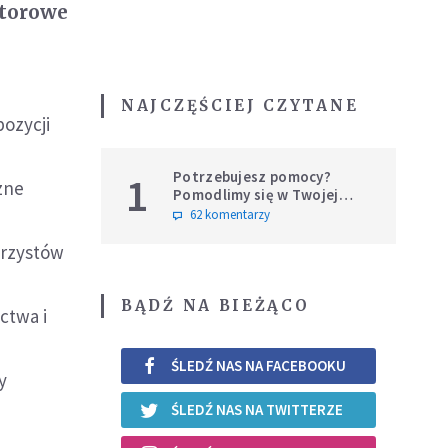
ktorowe
NAJCZĘŚCIEJ CZYTANE
ozycji
Potrzebujesz pomocy?
1
zne
Pomodlimy się w Twojej
intencji
62 komentarzy
urzystów
BĄDŹ NA BIEŻĄCO
ctwa i
ŚLEDŹ NAS NA FACEBOOKU
y
ŚLEDŹ NAS NA TWITTERZE