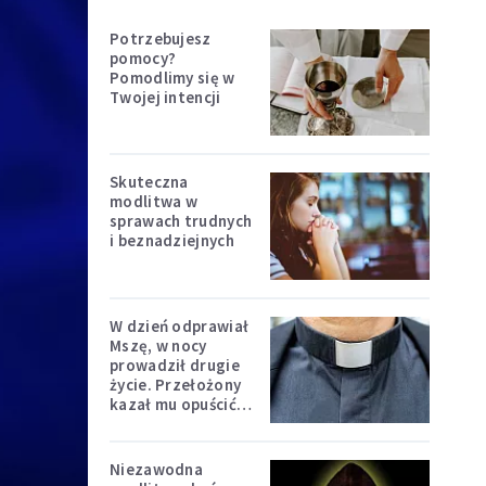
Potrzebujesz
pomocy?
Pomodlimy się w
Twojej intencji
Skuteczna
modlitwa w
sprawach trudnych
i beznadziejnych
W dzień odprawiał
Mszę, w nocy
prowadził drugie
życie. Przełożony
kazał mu opuścić
zakon
Niezawodna