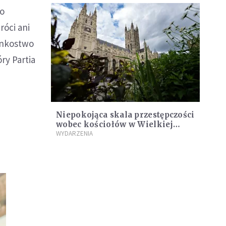
do
róci ani
łonkostwo
ry Partia
Niepokojąca skala przestępczości
wobec kościołów w Wielkiej
Brytanii
WYDARZENIA