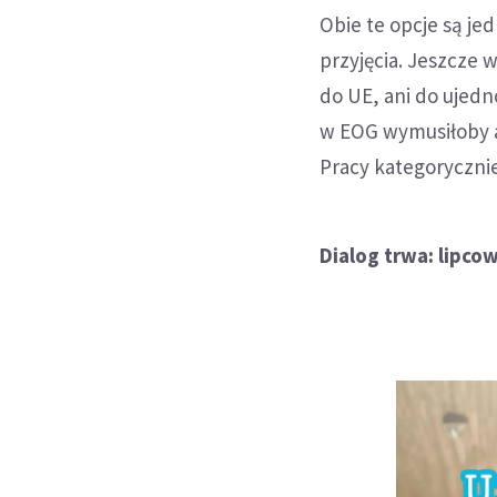
Obie te opcje są je
przyjęcia. Jeszcze 
do UE, ani do ujedno
w EOG wymusiłoby a
Pracy kategoryczni
Dialog trwa: lipco