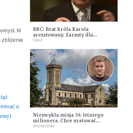
BBC: Brat króla Karola
pomysł. W
aresztowany. Zarzuty dla
 zbliżenie
Andrzeja Mountbatten-Windsora
ŚWIAT
ciąż
ominać o
howy
)
Niezwykła misja 34-letniego
milionera. Chce uratować
kościoły przed ich zburzeniem
WYDARZENIA