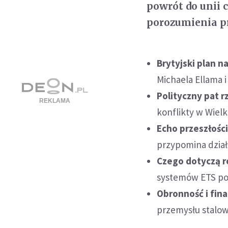
powrót do unii 
porozumienia p
Brytyjski plan n
Michaela Ellama i
Polityczny pat 
konflikty w Wielki
Echo przeszłośc
przypomina dział
Czego dotyczą 
systemów ETS po
Obronność i fin
przemysłu stalow