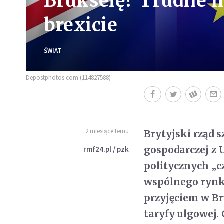
Brukselę? Trudne n
brexicie
ŚWIAT
Depostphotos.com (114827588)
2 miesiące temu
Brytyjski rząd 
gospodarczej z 
rmf24.pl / pzk
politycznych „c
wspólnego rynk
przyjęciem w Br
taryfy ulgowej.